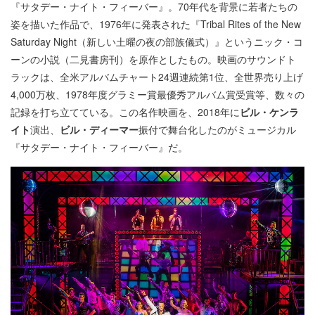
『サタデー・ナイト・フィーバー』。70年代を背景に若者たちの
姿を描いた作品で、1976年に発表された『Tribal Rites of the New
Saturday Night（新しい土曜の夜の部族儀式）』というニック・コ
ーンの小説（二見書房刊）を原作としたもの。映画のサウンドト
ラックは、全米アルバムチャート24週連続第1位、全世界売り上げ
4,000万枚、1978年度グラミー賞最優秀アルバム賞受賞等、数々の
記録を打ち立てている。この名作映画を、2018年に
ビル・ケンラ
イト
演出、
ビル・ディーマー
振付で舞台化したのがミュージカル
『サタデー・ナイト・フィーバー』だ。