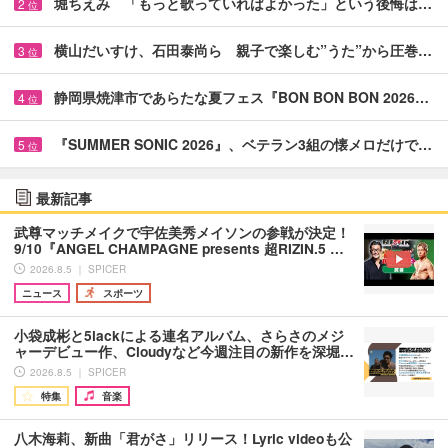
堀ちえみ 「もっと歌っていればよかった」という後悔は…
2
位
横山だいすけ、石田泰尚ら 親子で楽しむ”うた”から圧巻…
3
位
静岡県焼津市であらたな夏フェス『BON BON BON 2026…
4
位
『SUMMER SONIC 2026』、ベテラン3組の懐メロだけで…
5
位
最新記事
武尊マッチメイクで宇佐美秀メイソンの参戦が決定！
9/10『ANGEL CHAMPAGNE presents 超RIZIN.5 …
2026.8.5 ｜ SPICER
ニュース
スポーツ
小袋成彬と5lackによる連名アルバム、さらさのメジ
ャーデビュー作、Cloudyなど今週注目の新作を深堀…
2026.8.5 ｜ SPICER
特集
音楽
八木海莉、新曲「君がさ」リリース！Lyric videoも公