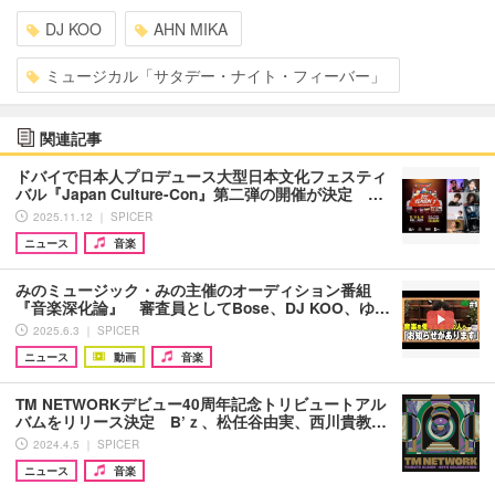
DJ KOO
AHN MIKA
ミュージカル「サタデー・ナイト・フィーバー」
関連記事
ドバイで日本人プロデュース大型日本文化フェスティ
バル『Japan Culture-Con』第二弾の開催が決定 …
2025.11.12 ｜ SPICER
ニュース
音楽
みのミュージック・みの主催のオーディション番組
『音楽深化論』 審査員としてBose、DJ KOO、ゆ…
2025.6.3 ｜ SPICER
ニュース
動画
音楽
TM NETWORKデビュー40周年記念トリビュートアル
バムをリリース決定 B’ｚ、松任谷由実、西川貴教…
2024.4.5 ｜ SPICER
ニュース
音楽