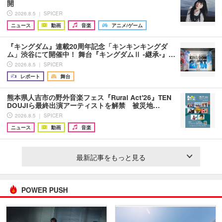
開
2026.8.5 ｜ SPICER
ニュース
動画
音楽
アニメ/ゲーム
『キングダム』連載20周年記念「キンキンキングダ
ム」渋谷にて開催中！ 舞台『キングダムⅡ -継承-』…
2026.8.5 ｜ SPICER
レポート
舞台
熊本県人吉市の野外音楽フェス『Rural Act'26』TEN
DOUJIら最終出演アーティストを解禁 被災地…
2026.8.5 ｜ SPICER
ニュース
動画
音楽
最新記事をもっと見る
POWER PUSH