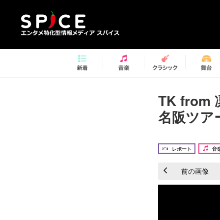
TK fr
名阪ツアー
レポート
音
前の画像