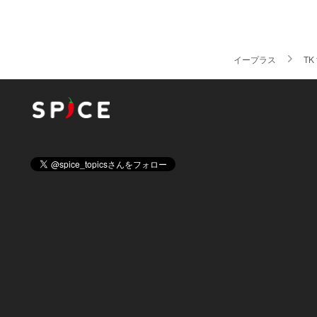
イープラス
TK