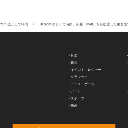
 from 凛として時雨
TK from 凛として時雨、新曲「melt」を初披露した東名
- 音楽
- 舞台
- イベント・レジャー
- クラシック
- アニメ・ゲーム
- アート
- スポーツ
- 映画