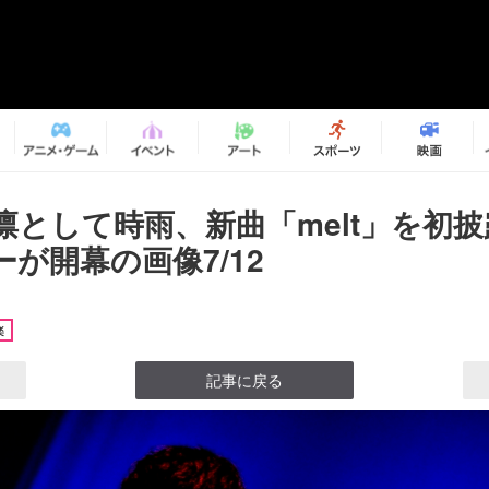
om 凛として時雨、新曲「melt」を初
が開幕の画像7/12
楽
記事に戻る