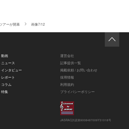
阪ツアーが開幕
画像7/12
- 動画
運営会社
- ニュース
記事提供一覧
- インタビュー
掲載依頼 / お問い合わせ
- レポート
採用情報
- コラム
利用規約
- 特集
プライバシーポリシー
JASRAC許諾第9008487009Y31018号