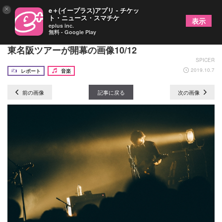
×
e＋(イープラス)アプリ - チケッ
ト・ニュース・スマチケ
表示
eplus inc.
無料 - Google Play
TK from 凛として時雨、新曲「melt」を初披露した
東名阪ツアーが開幕の画像10/12
SPICER
2019.10.7
レポート
音楽
前の画像
記事に戻る
次の画像