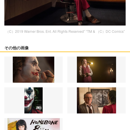
（C）2019 Warner Bros. Ent. All Rights Reserved” “TM & （C）DC Comics”
その他の画像