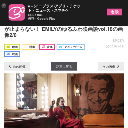
×
e＋(イープラス)アプリ - チケッ
ト・ニュース・スマチケ
表示
eplus inc.
無料 - Google Play
『ジョーカー』ダークヒーロー誕生秘話！ゾクゾク
が止まらない！ EMILYのゆるふわ映画談vol.18の画
像2/6
SPICER
2019.10.8
動画
特集
音楽
アニメ/ゲーム
映画
前の画像
記事に戻る
次の画像