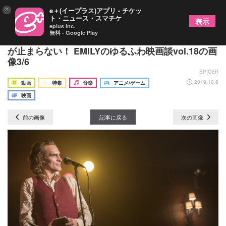
×
e＋(イープラス)アプリ - チケッ
ト・ニュース・スマチケ
表示
eplus inc.
無料 - Google Play
『ジョーカー』ダークヒーロー誕生秘話！ゾクゾク
が止まらない！ EMILYのゆるふわ映画談vol.18の画
像3/6
SPICER
2019.10.8
動画
特集
音楽
アニメ/ゲーム
映画
前の画像
記事に戻る
次の画像