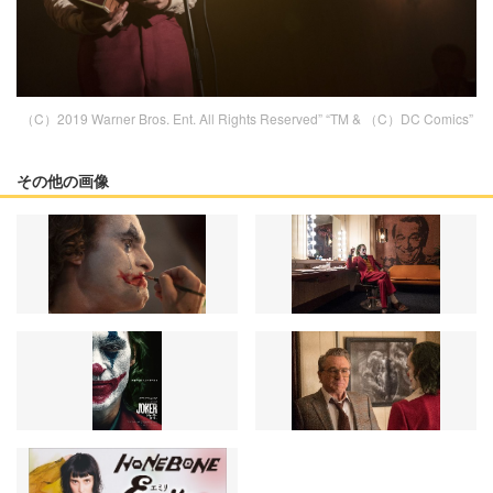
（C）2019 Warner Bros. Ent. All Rights Reserved” “TM & （C）DC Comics”
その他の画像