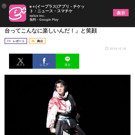
×
e＋(イープラス)アプリ - チケッ
ト・ニュース・スマチケ
表示
eplus inc.
無料 - Google Play
舞台『里見八犬伝』が開幕 初座長の佐野勇斗「舞
台ってこんなに楽しいんだ！」と笑顔
レポート
舞台
2019.10.18
ポスト
シェア
送る