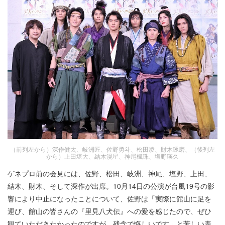
（前列左から）深作健太、岐洲匠、佐野勇斗、松田凌、財木琢磨、（後列左
から）上田堪大、結木滉星、神尾楓珠、塩野瑛久
ゲネプロ前の会見には、佐野、松田、岐洲、神尾、塩野、上田、
結木、財木、そして深作が出席。10月14日の公演が台風19号の影
響により中止になったことについて、佐野は「実際に館山に足を
運び、館山の皆さんの『里見八犬伝』への愛を感じたので、ぜひ
観ていただきたかったのですが、残念で悔しいです」と苦しい表