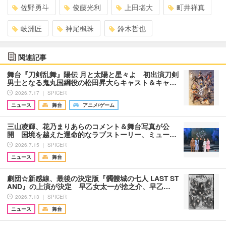
佐野勇斗
俊藤光利
上田堪大
町井祥真
岐洲匠
神尾楓珠
鈴木哲也
関連記事
舞台『刀剣乱舞』陽伝 月と太陽と星々よ 初出演刀剣
男士となる鬼丸国綱役の松田昇大らキャスト＆キャ…
2026.7.17 ｜ SPICER
ニュース
舞台
アニメ/ゲーム
三山凌輝、花乃まりあらのコメント＆舞台写真が公
開 国境を越えた運命的なラブストーリー、ミュー…
2026.7.15 ｜ SPICER
ニュース
舞台
劇団☆新感線、最後の決定版『髑髏城の七人 LAST ST
AND』の上演が決定 早乙女太一が捨之介、早乙…
2026.7.13 ｜ SPICER
ニュース
舞台