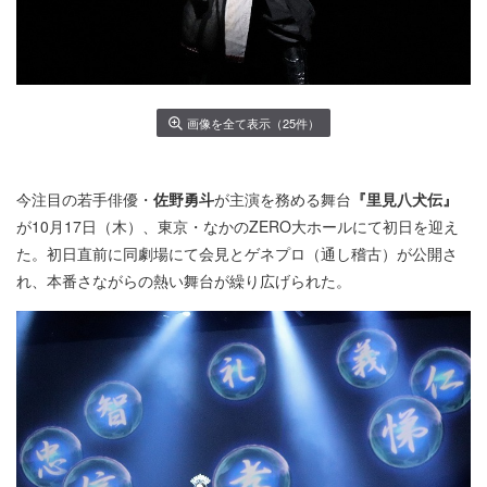
画像を全て表示（25件）
今注目の若手俳優・
佐野勇斗
が主演を務める舞台
『里見八犬伝』
が10月17日（木）、東京・なかのZERO大ホールにて初日を迎え
た。初日直前に同劇場にて会見とゲネプロ（通し稽古）が公開さ
れ、本番さながらの熱い舞台が繰り広げられた。