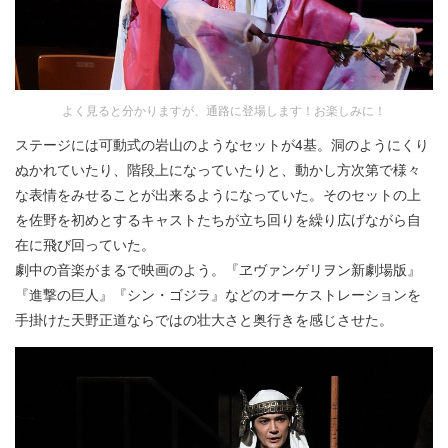
よく見ると分かりますが、通路に登場します！お楽しみに！
ステージには可動式の岩山のようなセットが4基。洞のようにくり
ぬかれていたり、階段上になっていたりと、動かし方次第で様々
な表情をみせることが出来るようになっていた。そのセットの上
を佐野を初めとするキャストたちが立ち回りを繰り広げながら自
在に飛び回っていた。
劇中の音楽がまるで映画のよう。『ヱヴァンゲリヲン新劇場版』
『進撃の巨人』『シン・ゴジラ』などのオーケストレーションを
手掛けた天野正道ならではの壮大さと奥行きを感じさせた。