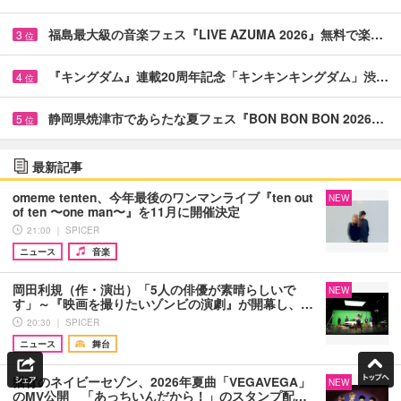
福島最大級の音楽フェス『LIVE AZUMA 2026』無料で楽…
3
位
『キングダム』連載20周年記念「キンキンキングダム」渋…
4
位
静岡県焼津市であらたな夏フェス『BON BON BON 2026…
5
位
最新記事
omeme tenten、今年最後のワンマンライブ『ten out
NEW
of ten 〜one man〜』を11月に開催決定
21:00 ｜ SPICER
ニュース
音楽
岡田利規（作・演出）「5人の俳優が素晴らしいで
NEW
す」～『映画を撮りたいゾンビの演劇』が開幕し、…
20:30 ｜ SPICER
ニュース
舞台
猫背のネイビーセゾン、2026年夏曲「VEGAVEGA」
NEW
のMV公開 「あっちいんだから！」のスタンプ配…