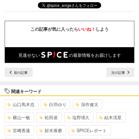
この記事が気に入ったら
いいね！
しよう
見逃せない
の最新情報をお届けします
前の記事
次の記事
関連キーワード
山口馬木也
白羽ゆり
深作健太
横山一敏
松田凌
塩野瑛久
結木滉星
宮﨑香蓮
財木琢磨
SPICEレポート