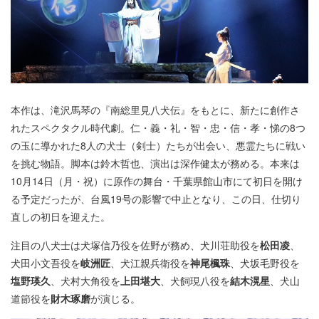
本作は、滝沢馬琴の『南総里見八犬伝』をもとに、新たに創作さ
れたスペクタクル時代劇。仁・義・礼・智・忠・信・孝・悌の8つ
の玉に導かれた8人の犬士（剣士）たちが出会い、悪霊たちに戦い
を挑む物語。脚本は鈴木哲也、演出は深作健太が務める。本来は
10月14日（月・祝）に原作の舞台・千葉県館山市にて初日を開け
る予定だったが、台風19号の影響で中止となり、この日、仕切り
直しの初日を迎えた。
注目の八犬士は犬塚信乃役を佐野が務め、犬川荘助役を
松田凌
、
犬田小文吾役を
岐洲匠
、犬江親兵衛役を
神尾楓珠
、犬坂毛野役を
塩野瑛久
、犬村大角役を
上田堪大
、犬飼現八役を
結木滉星
、犬山
道節役を
財木琢磨
が演じる。