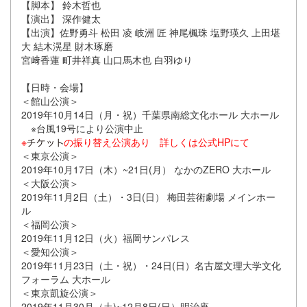
【脚本】 鈴木哲也
【演出】 深作健太
【出演】佐野勇斗 松田 凌 岐洲 匠 神尾楓珠 塩野瑛久 上田堪
大 結木滉星 財木琢磨
宮﨑香蓮 町井祥真 山口馬木也 白羽ゆり
【日時・会場】
＜館山公演＞
2019年10月14日（月・祝）千葉県南総文化ホール 大ホール
※台風19号により公演中止
※
の振り替え公演あり 詳しくは公式HPにて
＜東京公演＞
2019年10月17日（木）~21日(月） なかのZERO 大ホール
＜大阪公演＞
2019年11月2日（土）・3日(日） 梅田芸術劇場 メインホー
ル
＜福岡公演＞
2019年11月12日（火）福岡サンパレス
＜愛知公演＞
2019年11月23日（土・祝）・24日(日）名古屋文理大学文化
フォーラム 大ホール
＜東京凱旋公演＞
2019年11月30月（土)~12月8日(日）明治座