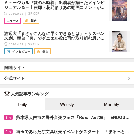
ミュージカル『愛の不時着』出演者が揃ったメインビ
ジュアル＆三山凌輝・花乃まりあの動画コメントが…
2026.5.29 ｜ SPICER
ニュース
舞台
渡辺大「まさかこんなに早くできるとは」～サスペン
ス劇、舞台『罠』でダニエル役に再び取り組む思い…
2026.4.24 ｜ SPICER
インタビュー
舞台
関連サイト
公式サイト
人気記事ランキング
Daily
Weekly
Monthly
熊本県人吉市の野外音楽フェス『Rural Act'26』TENDOU…
1
位
埼玉であらたな文具販売イベントがスタート 『まるっと…
2
位