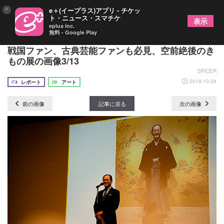
×
e＋(イープラス)アプリ - チケッ
ト・ニュース・スマチケ
表示
eplus inc.
無料 - Google Play
特別展『きもの KIMONO』報道発表会レポート
戦国ファン、古典芸能ファンも必見、空前絶後のき
もの展の画像3/13
SPICER
2019.10.24
レポート
アート
前の画像
記事に戻る
次の画像