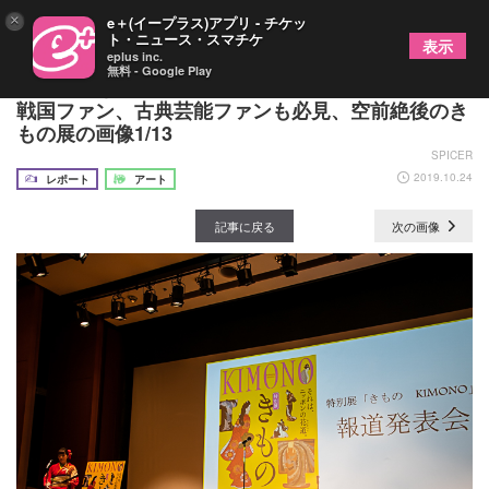
×
e＋(イープラス)アプリ - チケッ
ト・ニュース・スマチケ
表示
eplus inc.
無料 - Google Play
特別展『きもの KIMONO』報道発表会レポート
戦国ファン、古典芸能ファンも必見、空前絶後のき
もの展の画像1/13
SPICER
2019.10.24
レポート
アート
記事に戻る
次の画像