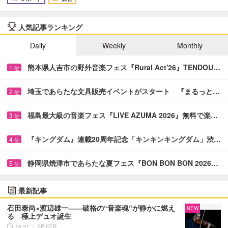
人気記事ランキング
Daily
Weekly
Monthly
熊本県人吉市の野外音楽フェス『Rural Act'26』TENDOU…
1
位
埼玉であらたな文具販売イベントがスタート 『まるっと…
2
位
福島最大級の音楽フェス『LIVE AZUMA 2026』無料で楽…
3
位
『キングダム』連載20周年記念「キンキンキングダム」渋…
4
位
静岡県焼津市であらたな夏フェス『BON BON BON 2026…
5
位
最新記事
石田泰尚×渡辺雄一――破格の“音楽魂”が静かに燃え
NEW
る 極上デュオ誕生
16:37 ｜ SPICER