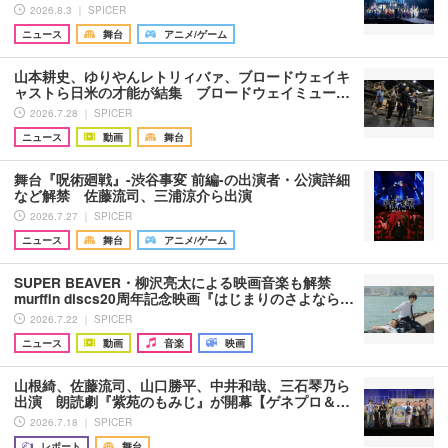
2026.8.3 ｜ SPICER
ニュース
舞台
アニメ/ゲーム
山本耕史、ゆりやんレトリィバァ、ブロードウェイキ
ャストら日米の才能が結集 ブロードウェイミュー…
2026.7.28 ｜ SPICER
ニュース
動画
舞台
舞台『呪術廻戦』-渋谷事変 前編-の出演者・公演詳細
など解禁 佐藤流司、三浦涼介ら出演
2026.7.27 ｜ SPICER
ニュース
舞台
アニメ/ゲーム
SUPER BEAVER・柳沢亮太による映画音楽も解禁
murffin discs20周年記念映画『はじまりのさよなら…
2026.7.22 ｜ SPICER
ニュース
動画
音楽
映画
山根綺、佐藤流司、山口勝平、中井和哉、三石琴乃ら
出演 朗読劇『紫苑のもみじ』が開幕【ゲネプロ＆…
2026.7.18 ｜ SPICER
レポート
舞台