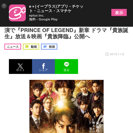
×
e＋(イープラス)アプリ - チケッ
ト・ニュース・スマチケ
表示
eplus inc.
無料 - Google Play
白濱亜嵐主演、荒牧慶彦、佐藤流司、前田公輝ら共
演で『PRINCE OF LEGEND』新章 ドラマ『貴族誕
生』放送＆映画『貴族降臨』公開へ
ニュース
動画
映画
2019.11.8
ポスト
シェア
送る