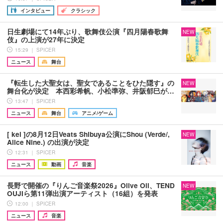
インタビュー
クラシック
日生劇場にて14年ぶり、歌舞伎公演『四月陽春歌舞
NEW
伎』の上演が27年に決定
15:29 ｜ SPICER
ニュース
舞台
『転生した大聖女は、聖女であることをひた隠す』の
NEW
舞台化が決定 本西彩希帆、小松準弥、井阪郁巳が…
13:47 ｜ SPICER
ニュース
舞台
アニメ/ゲーム
[ kei ]の8月12日Veats Shibuya公演にShou (Verde/,
NEW
Alice Nine.) の出演が決定
12:31 ｜ SPICER
ニュース
動画
音楽
長野で開催の『りんご音楽祭2026』Olive Oil、TEND
NEW
OUJIら第11弾出演アーティスト（16組）を発表
12:00 ｜ SPICER
ニュース
音楽