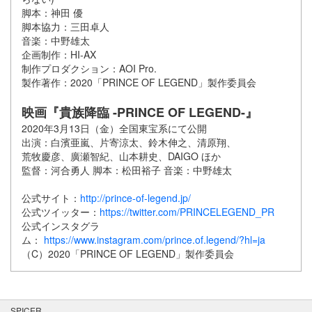
脚本：神田 優
脚本協力：三田卓人
音楽：中野雄太
企画制作：HI-AX
制作プロダクション：AOI Pro.
製作著作：2020「PRINCE OF LEGEND」製作委員会
映画『貴族降臨 -PRINCE OF LEGEND-』
2020年3月13日（金）全国東宝系にて公開
出演：白濱亜嵐、片寄涼太、鈴木伸之、清原翔、
荒牧慶彦、廣瀬智紀、山本耕史、DAIGO ほか
監督：河合勇人 脚本：松田裕子 音楽：中野雄太
公式サイト：
http://prince-of-legend.jp/
公式ツイッター：
https://twitter.com/PRINCELEGEND_PR
公式インスタグラ
ム：
https://www.instagram.com/prince.of.legend/?hl=ja
（C）2020「PRINCE OF LEGEND」製作委員会
SPICER