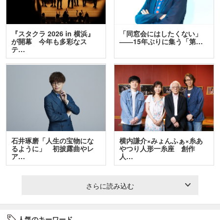
『スタクラ 2026 in 横浜』
「同窓会にはしたくない」
が開幕 今年も多彩なス
――15年ぶりに集う「第…
テ…
石井琢磨「人生の宝物にな
横内謙介×みょんふぁ×糸あ
るように」 初披露曲やレ
やつり人形一糸座 創作
ア…
人…
さらに読み込む
人気のキーワード