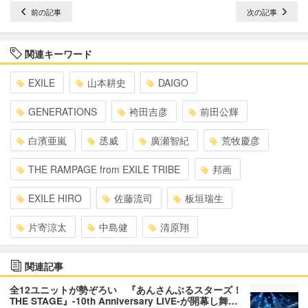
前の記事
次の記事
関連キーワード
EXILE
山本耕史
DAIGO
GENERATIONS
袴田吉彦
前田公輝
白濱亜嵐
丞威
廣瀬智紀
荒牧慶彦
THE RAMPAGE from EXILE TRIBE
邦画
EXILE HIRO
佐藤流司
板垣瑞生
片寄涼太
中島健
清原翔
関連記事
全12ユニットが勢ぞろい 『あんさんぶるスターズ！
THE STAGE』-10th Anniversary LIVE-が開幕し舞…