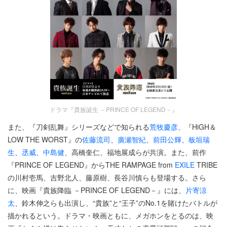
ドラマ『貴族誕生 －PRINCE OF LEGEND－』
また、『刀剣乱舞』シリーズなどで知られる
荒牧慶彦
、『HiGH＆
LOW THE WORST』の
佐藤流司
、
廣瀬智紀
、
前田公輝
、
板垣瑞
生
、
丞威
、
中島健
、高橋奎仁、福地展成らが共演。また、前作
『PRINCE OF LEGEND』からTHE RAMPAGE from
EXILE
TRIBE
の川村壱馬、吉野北人、藤原樹、長谷川慎らも登場する。さら
に、映画『貴族降臨 －PRINCE OF LEGEND－』には、
片寄涼
太
、鈴木伸之らも出演し、“貴族”と“王子”のNo.1を賭けたバトルが
描かれるという。ドラマ・映画ともに、メガホンをとるのは、映