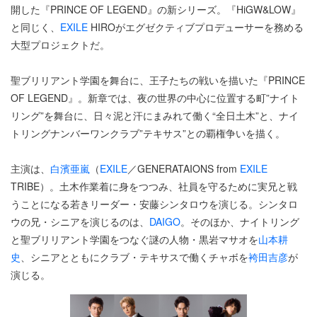
開した『PRINCE OF LEGEND』の新シリーズ。『HiGW&LOW』
と同じく、
EXILE
HIROがエグゼクティブプロデューサーを務める
大型プロジェクトだ。
聖ブリリアント学園を舞台に、王子たちの戦いを描いた『PRINCE
OF LEGEND』。新章では、夜の世界の中心に位置する町”ナイト
リング”を舞台に、日々泥と汗にまみれて働く“全日土木”と、ナイ
トリングナンバーワンクラブ”テキサス”との覇権争いを描く。
主演は、
白濱亜嵐
（
EXILE
／GENERATAIONS from
EXILE
TRIBE）。土木作業着に身をつつみ、社員を守るために実兄と戦
うことになる若きリーダー・安藤シンタロウを演じる。シンタロ
ウの兄・シニアを演じるのは、
DAIGO
。そのほか、ナイトリング
と聖ブリリアント学園をつなぐ謎の人物・黒岩マサオを
山本耕
史
、シニアとともにクラブ・テキサスで働くチャボを
袴田吉彦
が
演じる。