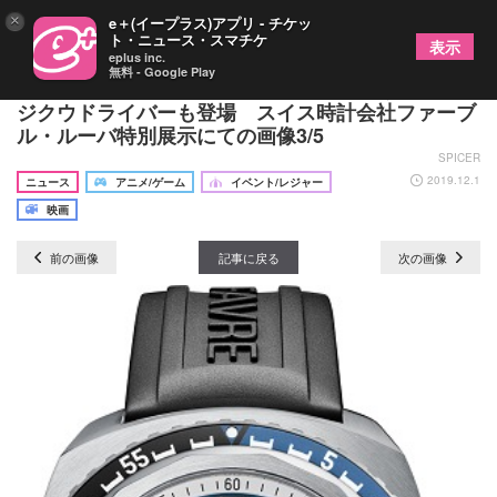
×
e＋(イープラス)アプリ - チケッ
ト・ニュース・スマチケ
表示
eplus inc.
無料 - Google Play
仮面ライダーゼロワン＆ジオウが身に着ける時計や
ジクウドライバーも登場 スイス時計会社ファーブ
ル・ルーバ特別展示にての画像3/5
SPICER
2019.12.1
ニュース
アニメ/ゲーム
イベント/レジャー
映画
前の画像
記事に戻る
次の画像