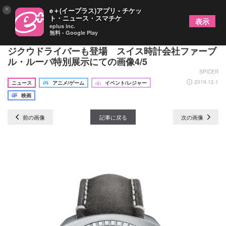
×
e＋(イープラス)アプリ - チケッ
ト・ニュース・スマチケ
表示
eplus inc.
無料 - Google Play
仮面ライダーゼロワン＆ジオウが身に着ける時計や
ジクウドライバーも登場 スイス時計会社ファーブ
ル・ルーバ特別展示にての画像4/5
SPICER
2019.12.1
ニュース
アニメ/ゲーム
イベント/レジャー
映画
前の画像
記事に戻る
次の画像