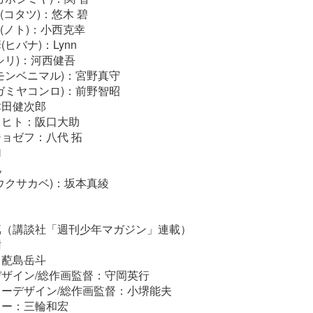
達(コタツ)：悠木 碧
登(ノト)：小西克幸
ヒバナ)：Lynn
シリ)：河西健吾
モンベニマル)：宮野真守
ガミヤコンロ)：前野智昭
津田健次郎
リヒト：阪口大助
ョゼフ：八代 拓
加
也
ウクサカベ)：坂本真綾
篤（講談社「週刊少年マガジン」連載）
樹
：蓜島岳斗
ザイン/総作画監督：守岡英行
ーデザイン/総作画監督：小堺能夫
ター：三輪和宏