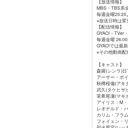
【放送情報】
MBS・TBS
毎週金曜25:2
※放送日時は変
【配信情報】
GYAO!・TV
毎週金曜 26:
GYAO!では
※その他動画配
【キャスト】
森羅(シンラ)
アーサー・ボ
秋樽桜備(アキ
武久(タケヒサ
茉希尾瀬(マキ
アイリス：M・
レオナルド・バ
カリム・フラ
フォイェン・リ
烈火星宮(レッ