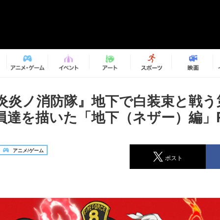
炎炎ノ消防隊』地下で白装束と戦う
員達を描いた「地下（ネザー）編」
アニメ/ゲーム
ポスト