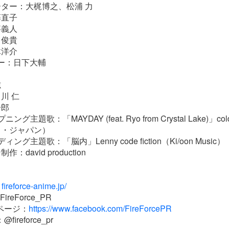
ター：大梶博之、松浦 力
藤直子
峯義人
田俊貴
木洋介
ー：日下大輔
志
川 仁
一郎
グ主題歌：「MAYDAY (feat. Ryo from Crystal Lake)」co
ク・ジャパン）
グ主題歌：「脳内」Lenny code fiction（Ki/oon Music）
david production
/ fireforce-anime.jp/
FireForce_PR
kページ：
https://www.facebook.com/FireForcePR
@fireforce_pr