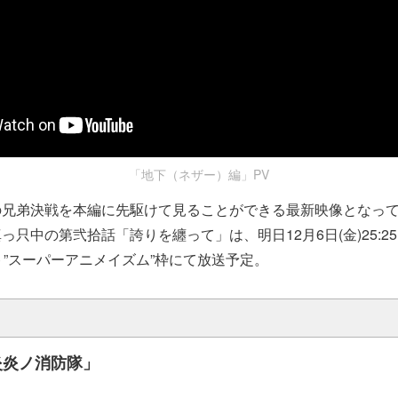
「地下（ネザー）編」PV
の兄弟決戦を本編に先駆けて見ることができる最新映像となっ
只中の第弐拾話「誇りを纏って」は、明日12月6日(金)25:25
ト”スーパーアニメイズム”枠にて放送予定。
炎炎ノ消防隊」