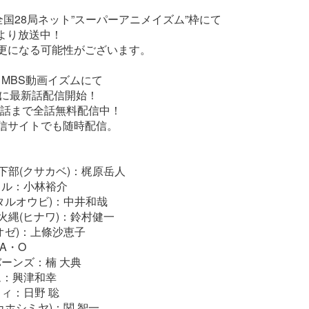
系全国28局ネット”スーパーアニメイズム”枠にて
5より放送中！
更になる可能性がございます。
er・MBS動画イズムにて
00に最新話配信開始！
最新話まで全話無料配信中！
信サイトでも随時配信。
日下部(クサカベ)：梶原岳人
イル：小林裕介
タルオウビ)：中井和哉
)火縄(ヒナワ)：鈴村健一
オゼ)：上條沙恵子
A・O
ーンズ：楠 大典
ム：興津和幸
ィ：日野 聡
カホシミヤ)：関 智一