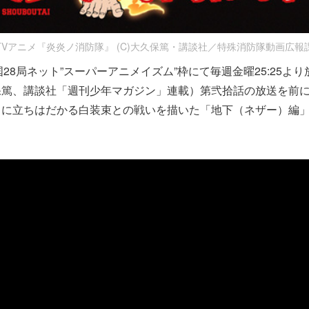
TVアニメ『炎炎ノ消防隊』 (C)大久保篤・講談社／特殊消防隊動画広報
国28局ネット”スーパーアニメイズム”枠にて毎週金曜25:25よ
保篤、講談社「週刊少年マガジン」連載）第弐拾話の放送を前に
々に立ちはだかる白装束との戦いを描いた「地下（ネザー）編」