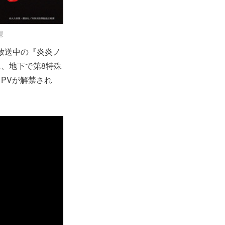
課
り放送中の『炎炎ノ
、地下で第8特殊
PVが解禁され