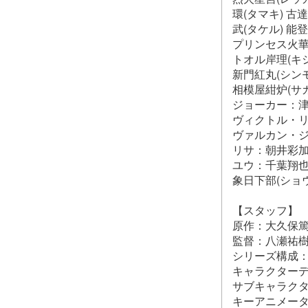
環(タマキ) 古
武(タケル) 能
プリンセス火華(
トオル岸理(キ
新門紅丸(シン
相模屋紺炉(サ
ジョーカー：
ヴィクトル・
ヴァルカン・ジ
リサ：朝井彩
ユウ：千葉翔
象日下部(ショ
【スタッフ】
原作：大久保
監督：八瀬祐
シリーズ構成
キャラクターデ
サブキャラクタ
キーアニメー