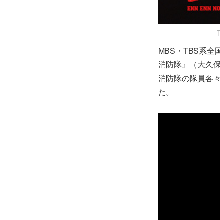
MBS・TBS系全
消防隊』（大久
消防隊の隊員各
た。