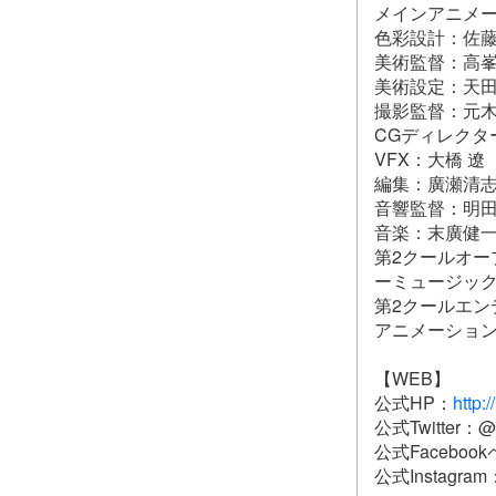
メインアニメー
色彩設計：佐
美術監督：高
美術設定：天
撮影監督：元
CGディレクタ
VFX：大橋 遼
編集：廣瀬清
音響監督：明田
音楽：末廣健
第2クールオープニン
ーミュージッ
第2クールエンディン
アニメーション制作：
【WEB】
公式HP：
http:/
公式Twitter：@
公式Faceboo
公式Instagram：