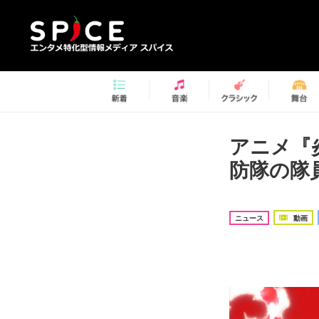
アニメ『
防隊の隊
ニュース
動画