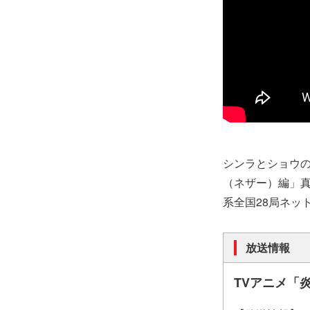
シンラとショウ
（ネザー）編」真っ
系全国28局ネッ
放送情報
TVアニメ「