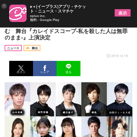
×
e＋(イープラス)アプリ - チケッ
ト・ニュース・スマチケ
表示
eplus inc.
無料 - Google Play
山本裕典、富田翔、君沢ユウキら10名が密室劇に挑
む 舞台『カレイドスコープ‐私を殺した人は無罪
のまま‐』上演決定
ニュース
舞台
2019.12.19
ポスト
シェア
送る