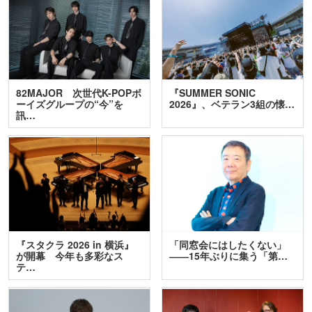
82MAJOR 次世代K-POPボ
『SUMMER SONIC
ーイズグループの“今”を
2026』、ベテラン3組の懐…
訊…
『スタクラ 2026 in 横浜』
「同窓会にはしたくない」
が開幕 今年も多彩なス
――15年ぶりに集う「第…
テ…