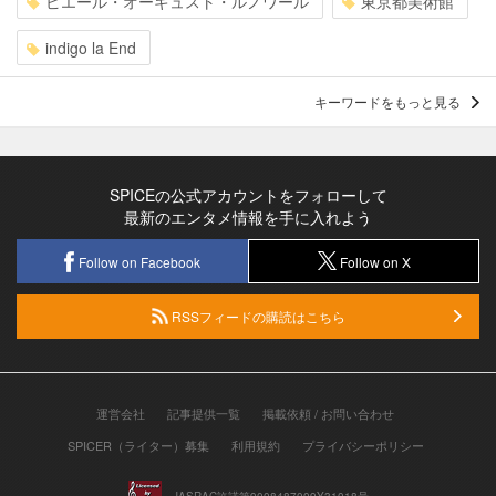
ピエール・オーギュスト・ルノワール
東京都美術館
indigo la End
キーワードをもっと見る
SPICEの公式アカウントをフォローして
最新のエンタメ情報を手に入れよう
Follow on Facebook
Follow on X
RSSフィードの購読はこちら
運営会社
記事提供一覧
掲載依頼 / お問い合わせ
SPICER（ライター）募集
利用規約
プライバシーポリシー
JASRAC許諾第9008487009Y31018号