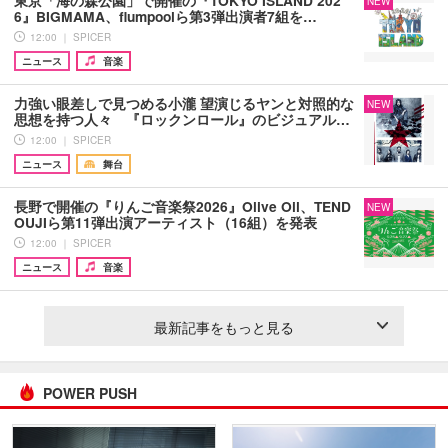
東京「海の森公園」で開催の『TOKYO ISLAND 202
NEW
6』BIGMAMA、flumpoolら第3弾出演者7組を…
12:00 ｜ SPICER
ニュース
音楽
力強い眼差しで見つめる小瀧 望演じるヤンと対照的な
NEW
思想を持つ人々 『ロックンロール』のビジュアル…
12:00 ｜ SPICER
ニュース
舞台
長野で開催の『りんご音楽祭2026』Olive Oil、TEND
NEW
OUJIら第11弾出演アーティスト（16組）を発表
12:00 ｜ SPICER
ニュース
音楽
最新記事をもっと見る
POWER PUSH