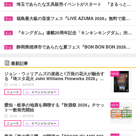
埼玉であらたな文具販売イベントがスタート 『まるっと…
2
位
福島最大級の音楽フェス『LIVE AZUMA 2026』無料で楽…
3
位
『キングダム』連載20周年記念「キンキンキングダム」渋…
4
位
静岡県焼津市であらたな夏フェス『BON BON BON 2026…
5
位
最新記事
ジョン・ウィリアムズの楽曲と1万発の花火が融合す
NEW
る『埼スタ花火 John Williams Fireworks 2026』…
12:00 ｜ SPICER
ニュース
イベント/レジャー
愛知・岐阜の地酒を満喫する『秋酒祭 2026』チケッ
NEW
ト一般発売開始
12:00 ｜ SPICER
ニュース
イベント/レジャー