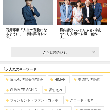
石井琢磨「人生の宝物にな
横内謙介×みょんふぁ×糸あ
るように」 初披露曲やレ
やつり人形一糸座 創作
ア…
人…
さらに読み込む
人気のキーワード
展示会/博覧会/展覧会
HIMARI
美術館/博物館
SUMMER SONIC
堀ちえみ
フィンセント・ファン・ゴッホ
クロード・モネ