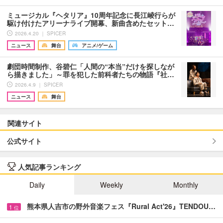
ミュージカル『ヘタリア』10周年記念に長江崚行らが
駆け付けたアリーナライブ開幕、新曲含めたセット…
2026.4.20 ｜ SPICER
ニュース
舞台
アニメ/ゲーム
劇団時間制作、谷碧仁「人間の“本当”だけを探しなが
ら描きました」～罪を犯した前科者たちの物語『社…
2026.4.9 ｜ SPICER
ニュース
舞台
関連サイト
公式サイト
人気記事ランキング
Daily
Weekly
Monthly
熊本県人吉市の野外音楽フェス『Rural Act'26』TENDOU…
1
位