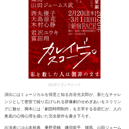
(C)ポリゴンマジック
演出にはミュージカルを得意と知る吉谷光太郎が、新たなチャレ
ンジとして密室で繰り広げられる群像劇のせめぎあいをスリリン
グに魅せ、脚本には「劇団時間制作」を主宰する谷碧仁が、人の
奥底の心情心理を描いた完全新作を書き下ろす。
出演者には山本裕典、桑野晃輔、磯貝龍乎、輝馬、山田ジェーム