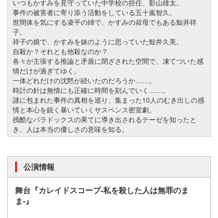
いつもかすみを見守っていた中学校の担任、影山雄太。
事件の被害者に寄り添う活動をしている五十嵐智久。
世間体を気にする凌平の姉で、かすみの叔母でもある鯨井祥
子。
祥子の娘で、かすみを妹のように思っていた鯨井久美。
自殺か？それとも他殺なのか？
各々が主張する推論と矛盾に閉ざされた空間で、凍てついた感
情だけが過ぎてゆく。
一体どれだけの沈黙が続いたのだろうか……。
時計の針は無情にも正確に時間を刻んでいく……。
謎に包まれた事件の真相を巡り、集まった10人のむき出しの感
情と本心を鋭く暴いていくサスペンス密室劇。
残酷なパラドックスの果てに導き出されるテーゼを知ったと
き、人は本当の優しさの意味を知る。
公演情報
舞台『カレイドスコープ‐私を殺した人は無罪のま
ま‐』