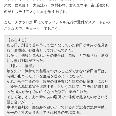
ス武、西丸優子、大島涼花、木村心静、君沢ユウキ、富田翔の10
名がミステリアスな世界を作り上げる。
また、
はHPにてオフィシャル先行の受付がスタートとの
ことなので、チェックしておこう。
【あらすじ】
ある日、別荘で首を吊って亡くなっていた森田かすみが発見さ
れ、夏樹陸が容疑者として浮かんできた。
しかし、他殺と見られたその事件は「自殺」と判断され、夏樹
には無罪判決が下った。
「判決……無罪」
娘を失い、気持ちの整理をつけることができない森田凌平は、
時間が止まったような生活を送るようになった。
それから半年後の冬、凌平の身を案じた親友の伊藤健一により
「凌平の為に真実を追求する」という名目で、判決に疑問を持
った10人がかすみの亡くなった別荘に集められた。
そして始まる、あの時のあの場所で一体何が起きたのかという
話し合いが……。
事件と裁判の一部始終を追いかけている新聞記者の浅井幸助。
凌平の会社の元弁護士で今は検事の馬場貴明。