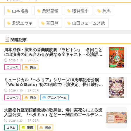
山本裕典
桑野晃輔
磯貝龍乎
輝馬
君沢ユウキ
富田翔
山田ジェームス武
関連記事
川本成作・演出の音楽朗読劇『ラビトン』 各回ごと
に出演者の組み合わせが異なる全キャスト・公演詳…
2026.5.13 ｜ SPICER
ニュース
舞台
ミュージカル『ヘタリア』シリーズ10周年記念公演
『World☆Starts』初の3都市で上演決定、長江崚行…
2026.4.30 ｜ SPICER
ニュース
舞台
アニメ/ゲーム
大阪松竹座閉館前最後の歌舞伎、蜷川実花らによる没
入型公演、『ヘタミュ』などーー関西のゴールデン…
2026.4.23 ｜ SPICER
コラム
動画
舞台