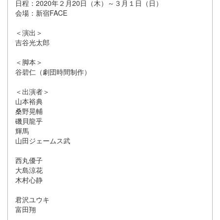
日程：2020年２月20日（木）～３月１日（日）
会場：新宿FACE
＜演出＞
吉谷光太郎
＜脚本＞
谷碧仁（劇団時間制作）
＜出演者＞
山本裕典
桑野晃輔
磯貝龍乎
輝馬
山田ジェームス武
西丸優子
大島涼花
木村心静
君沢ユウキ
富田翔