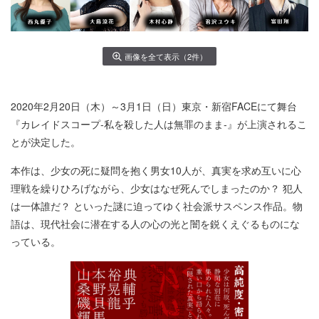
画像を全て表示（2件）
2020年2月20日（木）～3月1日（日）東京・新宿FACEにて舞台
『カレイドスコープ‐私を殺した人は無罪のまま‐』が上演されるこ
とが決定した。
本作は、少女の死に疑問を抱く男女10人が、真実を求め互いに心
理戦を繰りひろげながら、少女はなぜ死んでしまったのか？ 犯人
は一体誰だ？ といった謎に迫ってゆく社会派サスペンス作品。物
語は、現代社会に潜在する人の心の光と闇を鋭くえぐるものにな
っている。