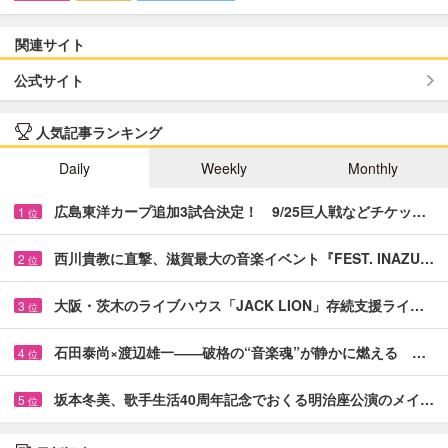
関連サイト
公式サイト
人気記事ランキング
Daily
Weekly
Monthly
広島東洋カープ追加3試合決定！ 9/25巨人戦などチケッ…
1
位
西川貴教に直撃、滋賀最大の音楽イベント『FEST. INAZU…
2
位
大阪・茨木のライブハウス「JACK LION」存続支援ライ…
3
位
石田泰尚×渡辺雄一――破格の“音楽魂”が静かに燃える …
4
位
坂本冬美、歌手生活40周年記念でおくる明治座公演のメイ…
5
位