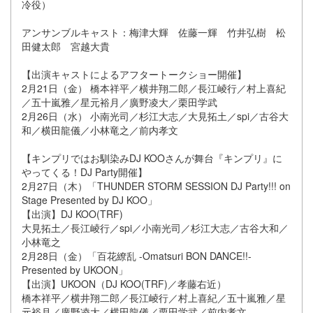
冷役）
アンサンブルキャスト：梅津大輝 佐藤一輝 竹井弘樹 松
田健太郎 宮越大貴
【出演キャストによるアフタートークショー開催】
2月21日（金） 橋本祥平／横井翔二郎／長江崚行／村上喜紀
／五十嵐雅／星元裕月／廣野凌大／栗田学武
2月26日（水） 小南光司／杉江大志／大見拓土／spi／古谷大
和／横田龍儀／小林竜之／前内孝文
【キンプリではお馴染みDJ KOOさんが舞台『キンプリ』に
やってくる！DJ Party開催】
2月27日（木）「THUNDER STORM SESSION DJ Party!!! on
Stage Presented by DJ KOO」
【出演】DJ KOO(TRF)
大見拓土／長江崚行／spi／小南光司／杉江大志／古谷大和／
小林竜之
2月28日（金）「百花繚乱 -Omatsuri BON DANCE!!-
Presented by UKOON」
【出演】UKOON（DJ KOO(TRF)／孝藤右近）
橋本祥平／横井翔二郎／長江崚行／村上喜紀／五十嵐雅／星
元裕月／廣野凌大／横田龍儀／栗田学武／前内孝文