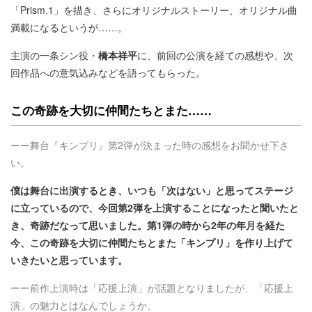
「Prism.1」を描き、さらにオリジナルストーリー、オリジナル曲
満載になるというが……。
主演の一条シン役・
橋本祥平
に、前回の公演を経ての感想や、次
回作品への意気込みなどを語ってもらった。
この奇跡を大切に仲間たちとまた……
ーー舞台『キンプリ』第2弾が決まった時の感想をお聞かせ下さ
い。
僕は舞台に出演するとき、いつも「次はない」と思ってステージ
に立っているので、今回第2弾を上演することになったと聞いたと
き、奇跡だなって思いました。第1弾の時から2年の年月を経た
今、この奇跡を大切に仲間たちとまた「キンプリ」を作り上げて
いきたいと思っています。
ーー前作上演時は「応援上演」が話題となりましたが、「応援上
演」の魅力とはなんでしょうか。