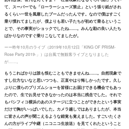
て、スーパーでも「ローラーシューズ禁止」という張り紙がされ
るくらい一世を風靡したブームだったんです。なので僕はすごく
乗り慣れてましたが、僕よりも若い子たちが初めて乗るというこ
とで、その事実がショックでしたね……。みんな勘の良い人たち
ばかりなのですぐ乗りこなしてましたが。
ーー昨年10月のライブ（2019年10月12日「KING OF PRISM-
Rose Party 2019-」）は台風で無観客ライブとなりました
が……。
もうこればかりは誰も恨むこともできませんね……。自然現象で
すし仕方ないなと思いつつも、正直やはり悔しかったです。久し
ぶりに僕らのプリズムショーを皆様にお届けできる機会でもあっ
たので、生でお見せできなかったのは本当に残念でした。それで
もパシフィコ横浜のあのステージに立つことができたという事実
だけで胸がいっぱいでした。カメラ越しではありましたが、本当
に皆さんの声が聞こえるような錯覚も覚えました。すごいたくさ
んの方がライブ中継（ニコニコ生放送）を見てくれたということ