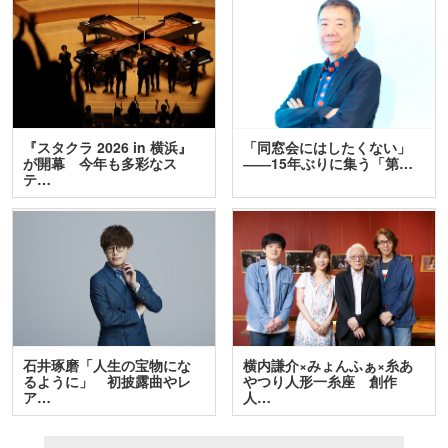
『スタクラ 2026 in 横浜』
「同窓会にはしたくない」
が開幕 今年も多彩なス
――15年ぶりに集う「第…
テ…
石井琢磨「人生の宝物にな
横内謙介×みょんふぁ×糸あ
るように」 初披露曲やレ
やつり人形一糸座 創作
ア…
人…