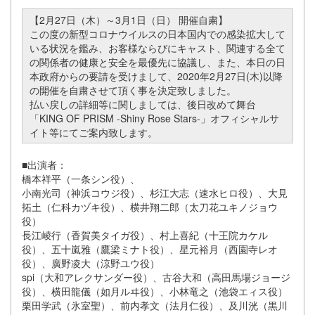
【2月27日（木）～3月1日（日） 開催自粛】
この度の新型コロナウイルスの日本国内での感染拡大して
いる状況を鑑み、お客様ならびにキャスト、関連する全て
の関係者の健康と安全を最優先に協議し、また、本日の日
本政府からの要請を受けまして、2020年2月27日(木)以降
の開催を自粛させて頂く事を決定致しました。
払い戻しの詳細等に関しましては、後日改めて舞台
「KING OF PRISM -Shiny Rose Stars-」オフィシャルサ
イト等にてご案内致します。
■出演者：
橋本祥平（一条シン役）、
小南光司（神浜コウジ役）、杉江大志（速水ヒロ役）、大見
拓土（仁科カヅキ役）、横井翔二郎（太刀花ユキノジョウ
役）
長江崚行（香賀美タイガ役）、村上喜紀（十王院カケル
役）、五十嵐雅（鷹梁ミナト役）、星元裕月（西園寺レオ
役）、廣野凌大（涼野ユウ役）
spi（大和アレクサンダー役）、古谷大和（高田馬場ジョージ
役）、横田龍儀（如月ルヰ役）、小林竜之（池袋エィス役）
栗田学武（氷室聖）、前内孝文（法月仁役）、及川洸（黒川