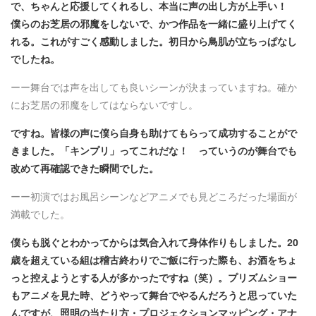
で、ちゃんと応援してくれるし、本当に声の出し方が上手い！
僕らのお芝居の邪魔をしないで、かつ作品を一緒に盛り上げてく
れる。これがすごく感動しました。初日から鳥肌が立ちっぱなし
でしたね。
ーー舞台では声を出しても良いシーンが決まっていますね。確か
にお芝居の邪魔をしてはならないですし。
ですね。皆様の声に僕ら自身も助けてもらって成功することがで
きました。「キンプリ」ってこれだな！ っていうのが舞台でも
改めて再確認できた瞬間でした。
ーー初演ではお風呂シーンなどアニメでも見どころだった場面が
満載でした。
僕らも脱ぐとわかってからは気合入れて身体作りもしました。20
歳を超えている組は稽古終わりでご飯に行った際も、お酒をちょ
っと控えようとする人が多かったですね（笑）。プリズムショー
もアニメを見た時、どうやって舞台でやるんだろうと思っていた
んですが、照明の当たり方・プロジェクションマッピング・アナ