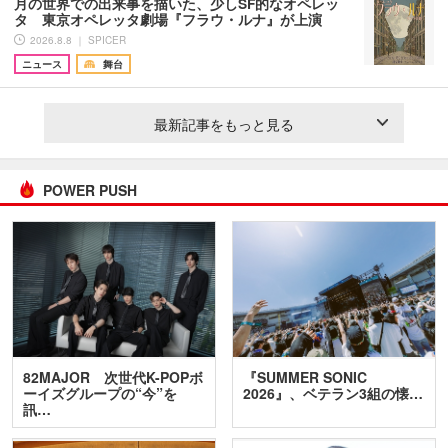
月の世界での出来事を描いた、少しSF的なオペレッ
タ 東京オペレッタ劇場『フラウ・ルナ』が上演
2026.8.8 ｜ SPICER
ニュース
舞台
最新記事をもっと見る
POWER PUSH
82MAJOR 次世代K-POPボ
『SUMMER SONIC
ーイズグループの“今”を
2026』、ベテラン3組の懐…
訊…