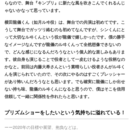
らなので、舞台『キンプリ』に新たな風を吹きこんでくれるんじ
ゃないかなって思っています。
横田龍儀くん（如月ルヰ役）は、舞台での共演は初めてです。こ
うして舞台でガッツリ絡むのも初めてなんですが、シンくんにと
って大切なルヰくんという役が龍儀で嬉しかったです。僕の勝手
なイメージなんですが龍儀のルヰくんって全然想像できないの
で、どんな感じになるんだろうなという個人的な楽しみもありま
す。彼自身も演じることで役者として一皮むけるような役柄なの
かなと。前回は内藤大希​さんという素晴らしい役者さんがルヰく
んを演じられていたので、その次にやるのはすごくプレッシャー
があり怖いんだろうなとも思います。でも確実に龍儀にしか出せ
ない持ち味、龍儀のルヰくんになると思うので、僕はそこを信用
信頼して一緒に関係性を作れたらと思います。
プリズムショーをしたいという気持ちに溢れている！
ーー2020年の目標や展望、抱負などは。