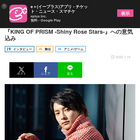
×
e＋(イープラス)アプリ - チケッ
ト・ニュース・スマチケ
表示
eplus inc.
無料 - Google Play
橋本祥平「台風の経験も良いバネに」 舞台
『KING OF PRISM -Shiny Rose Stars-』への意気
込み
インタビュー
舞台
アニメ/ゲーム
2020.1.16
ポスト
シェア
送る