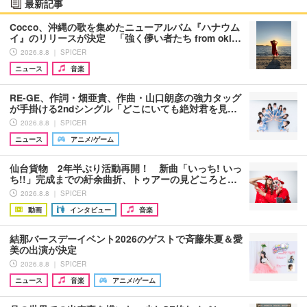
最新記事
Cocco、沖縄の歌を集めたニューアルバム『ハナウム
イ』のリリースが決定 「強く儚い者たち from oki…
2026.8.8 ｜ SPICER
ニュース
音楽
RE-GE、作詞・畑亜貴、作曲・山口朗彦の強力タッグ
が手掛ける2ndシングル「どこにいても絶対君を見…
2026.8.8 ｜ SPICER
ニュース
アニメ/ゲーム
仙台貨物 2年半ぶり活動再開！ 新曲「いっち! いっ
ち!!」完成までの紆余曲折、トゥアーの見どころと…
2026.8.8 ｜ SPICER
動画
インタビュー
音楽
結那バースデーイベント2026のゲストで斉藤朱夏＆愛
美の出演が決定
2026.8.8 ｜ SPICER
ニュース
音楽
アニメ/ゲーム