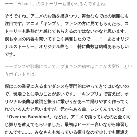
ーー「Prism.1」のストーリーも描かれるんですよね。
そうですね。アニメのお話を描きつつ、舞台ならではの展開にも
注目です。アニメ「キンプリ」ファンの方に見てもらえたら、ス
トーリーも胸熱だと感じてもらえるのではないかなと思います。
僕も今回の内容を聞いてすごく興奮したので……！ あとオリジ
ナルストーリー、オリジナル曲も！ 特に曲数は結構あるらしい
です。
ーーダンスや歌唱について。ブタキンの稽古はここが大変!? とい
うポイントとは。
僕はこの業界に入るまでダンスを専門的にやってきてはいないの
で、現場ごとに学ぶことが多いです。「キンプリ」で言えば、オ
リジナル楽曲は歌詞と振りに繋がりがあって踊りやすく作ってく
れているんだと思いますが、元からある曲、シンくんでいえば
「Over the Sunshine!」などは、アニメで踊っていたのと全く同
じ振りを教えてもらいました。最初はヒーヒー言いながら練習し
たんです……。みなさんも知っている振りなので少しでも間違え