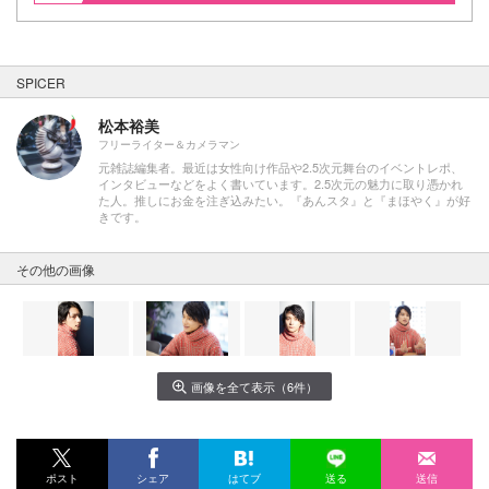
SPICER
松本裕美
フリーライター＆カメラマン
元雑誌編集者。最近は女性向け作品や2.5次元舞台のイベントレポ、
インタビューなどをよく書いています。2.5次元の魅力に取り憑かれ
た人。推しにお金を注ぎ込みたい。『あんスタ』と『まほやく』が好
きです。
その他の画像
画像を全て表示（6件）
ポスト
シェア
はてブ
送る
送信