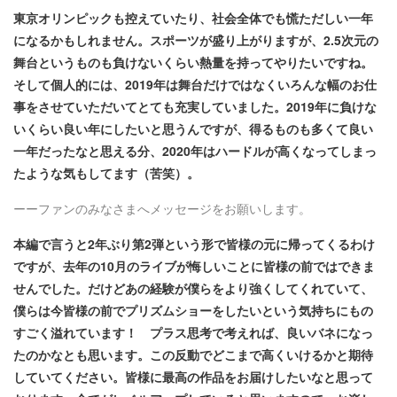
東京オリンピックも控えていたり、社会全体でも慌ただしい一年
になるかもしれません。スポーツが盛り上がりますが、2.5次元の
舞台というものも負けないくらい熱量を持ってやりたいですね。
そして個人的には、2019年は舞台だけではなくいろんな幅のお仕
事をさせていただいてとても充実していました。2019年に負けな
いくらい良い年にしたいと思うんですが、得るものも多くて良い
一年だったなと思える分、2020年はハードルが高くなってしまっ
たような気もしてます（苦笑）。
ーーファンのみなさまへメッセージをお願いします。
本編で言うと2年ぶり第2弾という形で皆様の元に帰ってくるわけ
ですが、去年の10月のライブが悔しいことに皆様の前ではできま
せんでした。だけどあの経験が僕らをより強くしてくれていて、
僕らは今皆様の前でプリズムショーをしたいという気持ちにもの
すごく溢れています！ プラス思考で考えれば、良いバネになっ
たのかなとも思います。この反動でどこまで高くいけるかと期待
していてください。皆様に最高の作品をお届けしたいなと思って