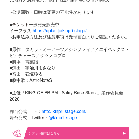
※公演回数・日時は変更の可能性があります
■
一般発売販売中
イープラス
https://eplus.jp/kinpri-stage/
※お申込み方法及び注意事項は受付画面よりご確認ください。
■原作：タカラトミーアーツ／シンソフィア／エイベックス・
ピクチャーズ／タツノコプロ
■脚本：青葉譲
■演出：宇治川まさなり
■音楽：石塚玲依
■劇中歌：AstroNoteS
■主催「KING OF PRISM –Shiny Rose Stars-」製作委員会
2020
舞台公式 HP：
http://kinpri-stage.com/
舞台公式 Twitter：
@kinpri_stage
情報はこちら