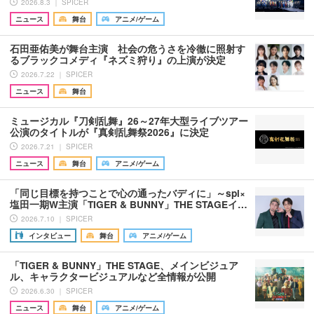
2026.8.3 ｜ SPICER
ニュース
舞台
アニメ/ゲーム
石田亜佑美が舞台主演 社会の危うさを冷徹に照射す
るブラックコメディ『ネズミ狩り』の上演が決定
2026.7.22 ｜ SPICER
ニュース
舞台
ミュージカル『刀剣乱舞』26～27年大型ライブツアー
公演のタイトルが『真剣乱舞祭2026』に決定
2026.7.21 ｜ SPICER
ニュース
舞台
アニメ/ゲーム
「同じ目標を持つことで心の通ったバディに」～spi×
塩田一期W主演「TIGER & BUNNY」THE STAGEイ…
2026.7.10 ｜ SPICER
インタビュー
舞台
アニメ/ゲーム
「TIGER & BUNNY」THE STAGE、メインビジュア
ル、キャラクタービジュアルなど全情報が公開
2026.6.30 ｜ SPICER
ニュース
舞台
アニメ/ゲーム