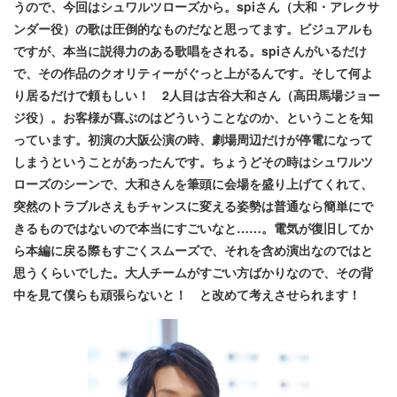
うので、今回はシュワルツローズから。spiさん（大和・アレクサ
ンダー役）の歌は圧倒的なものだなと思ってます。ビジュアルも
ですが、本当に説得力のある歌唱をされる。spiさんがいるだけ
で、その作品のクオリティーがぐっと上がるんです。そして何よ
り居るだけで頼もしい！ 2人目は古谷大和さん（高田馬場ジョー
ジ役）。お客様が喜ぶのはどういうことなのか、ということを知
っています。初演の大阪公演の時、劇場周辺だけが停電になって
しまうということがあったんです。ちょうどその時はシュワルツ
ローズのシーンで、大和さんを筆頭に会場を盛り上げてくれて、
突然のトラブルさえもチャンスに変える姿勢は普通なら簡単にで
きるものではないので本当にすごいなと……。電気が復旧してか
ら本編に戻る際もすごくスムーズで、それを含め演出なのではと
思うくらいでした。大人チームがすごい方ばかりなので、その背
中を見て僕らも頑張らないと！ と改めて考えさせられます！