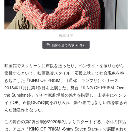
橋本祥平
画像を全て表示（6件）
映画館でスクリーンに声援を送ったり、ペンライトを振りながら
鑑賞するという、映画鑑賞スタイル「応援上映」で社会現象を巻
き起こした「KING OF PRISM」（通称：キンプリ）シリーズ。
2018年11月に第1作目を上演した、舞台『KING OF PRISM -Over
the Sunshine!-』でも本家劇場版の魅力を踏襲し、上演中にペンラ
イトOK、声援OKの時間を取り入れ、舞台界でも新しい風を吹き込
んだ話題作となった。
この舞台の第2弾公演が2020年2月よりスタートする。今回の作品
は、アニメ「KING OF PRISM -Shiny Seven Stars-」で展開された