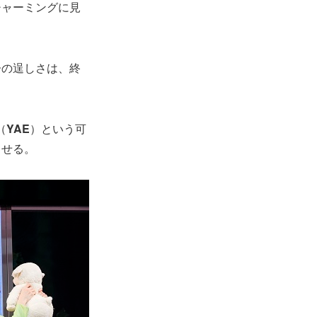
チャーミングに見
子の逞しさは、終
（
YAE
）という可
させる。