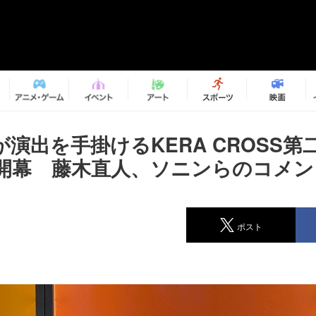
演出を手掛けるKERA CROSS第
開幕 藤木直人、ソニンらのコメン
ポスト