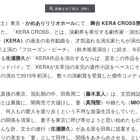
画像を全て表示（8件）
日（土）東京・
かめありリリオホール
にて、
舞台 KERA CROS
た。「KERA CROSS」とは、演劇界を牽引する劇作家・演出
（KERA）
の過去の名作戯曲を、才気溢れる演出家たちが演
9年上演の『フローズン・ビーチ』（鈴木裕美演出）に続き、今
する
生瀬勝久
が「KERA作品を演出するならば、是非この作品
ッドバイ』で、KERAが太宰治の未完の遺作小説をベースに
の演出で2015年初演し、数々の演劇賞を受賞した傑作コメデ
戦直後の東京。混乱期の中、田島周二（
藤木直人
）は、文芸雑
顔とは裏腹に、闇商売で大儲けし、妻（
真飛聖
）や娘たち（
MI
ま、何人もの愛人を渡り歩くという不埒な放蕩生活をしていた
との関係を清算し、妻子を東京に呼び寄せようと思い始めたも
そんな折、文士の連行（
生瀬勝久
）がある策を田島に提案する
きりの美女を「妻」として同伴し、関係をあきらめさせる、と