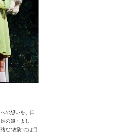
島への想いを、口
百姓の娘・よし
絡む“攻防”には目