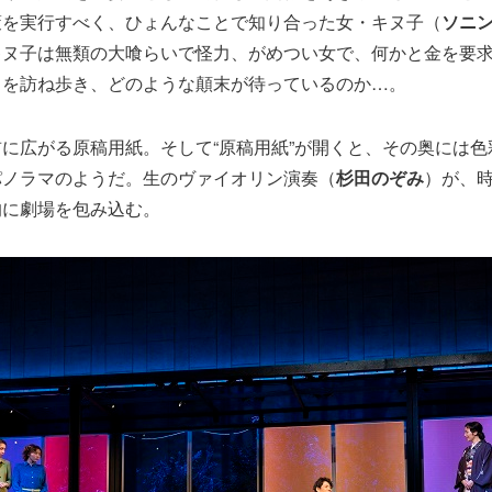
策を実行すべく、ひょんなことで知り合った女・キヌ子（
ソニ
キヌ子は無類の大喰らいで怪力、がめつい女で、何かと金を要
ちを訪ね歩き、どのような顛末が待っているのか…。
に広がる原稿用紙。そして“原稿用紙”が開くと、その奥には色
パノラマのようだ。生のヴァイオリン演奏（
杉田のぞみ
）が、
的に劇場を包み込む。