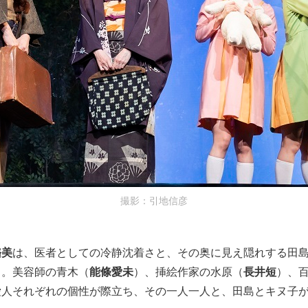
撮影：引地信彦
璐美
は、医者としての冷静沈着さと、その奥に見え隠れする田
る。美容師の青木（
能條愛未
）、挿絵作家の水原（
長井短
）、
愛人それぞれの個性が際立ち、その一人一人と、田島とキヌ子が