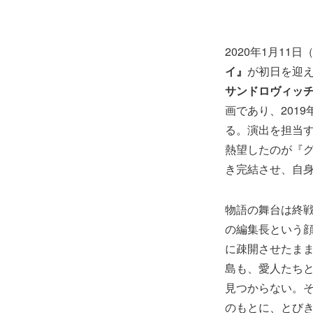
2020年1月11
イ』
が初日を迎え
サンドロヴィッチ
画であり、201
る。演出を担当
熱望したのが『グ
き完結させ、自身
物語の舞台は終
の編集長という
に疎開させたま
島も、愛人たち
見つからない。
のもとに、とび