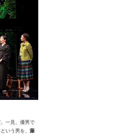
だ。一見、優男で
島という男を、
藤