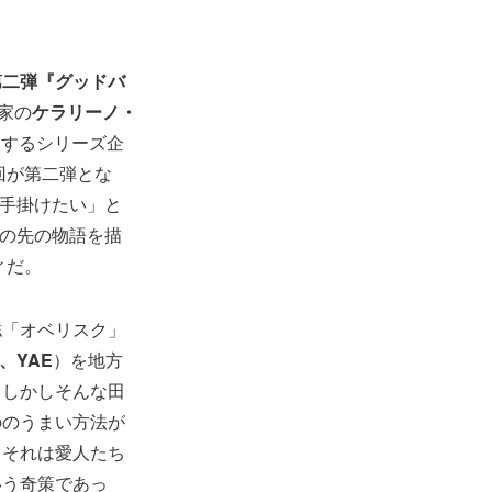
S第二弾『グッドバ
家の
ケラリーノ・
出するシリーズ企
回が第二弾とな
を手掛けたい」と
その先の物語を描
ィだ。
誌「オベリスク」
O、YAE
）を地方
。しかしそんな田
ののうまい方法が
。それは愛人たち
いう奇策であっ