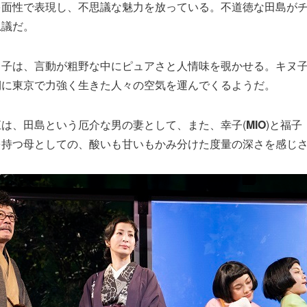
多面性で表現し、不思議な魅力を放っている。不道徳な田島が
思議だ。
ヌ子は、言動が粗野な中にピュアさと人情味を覗かせる。キヌ
期に東京で力強く生きた人々の空気を運んでくるようだ。
江は、田島という厄介な男の妻として、また、幸子(
MIO
)と福子
を持つ母としての、酸いも甘いもかみ分けた度量の深さを感じ