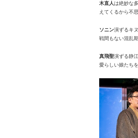
木直人
は絶妙な
えてくるから不
ソニン
演ずるキ
戦間もない混乱
真飛聖
演ずる静
愛らしい娘たち