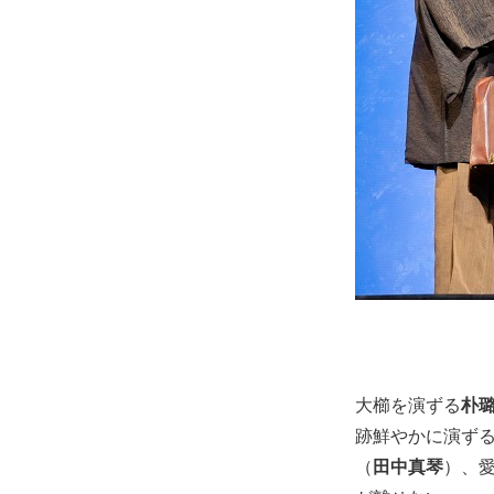
大櫛を演ずる
朴
跡鮮やかに演ず
（
田中真琴
）、