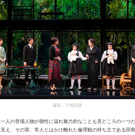
撮影：引地信彦
人一人の登場人物が個性に溢れ魅力的なことも見どころの一つ
に見え、その実、常人とはかけ離れた倫理観の持ち主である田