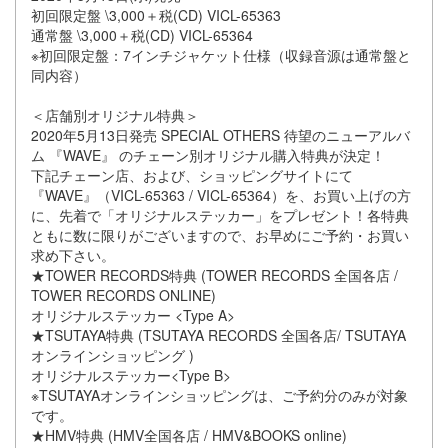
初回限定盤 \3,000＋税(CD) VICL-65363
通常盤 \3,000＋税(CD) VICL-65364
※初回限定盤：7インチジャケット仕様（収録音源は通常盤と
同内容）
＜店舗別オリジナル特典＞
2020年5月13日発売 SPECIAL OTHERS 待望のニューアルバ
ム 『WAVE』 のチェーン別オリジナル購入特典が決定！
下記チェーン店、および、ショッピングサイトにて
『WAVE』（VICL-65363 / VICL-65364）を、お買い上げの方
に、先着で「オリジナルステッカー」をプレゼント！各特典
ともに数に限りがございますので、お早めにご予約・お買い
求め下さい。
★TOWER RECORDS特典 (TOWER RECORDS 全国各店 /
TOWER RECORDS ONLINE)
オリジナルステッカー <Type A>
★TSUTAYA特典 (TSUTAYA RECORDS 全国各店/ TSUTAYA
オンラインショッピング )
オリジナルステッカー<Type B>
※TSUTAYAオンラインショッピングは、ご予約分のみが対象
です。
★HMV特典 (HMV全国各店 / HMV&BOOKS online)