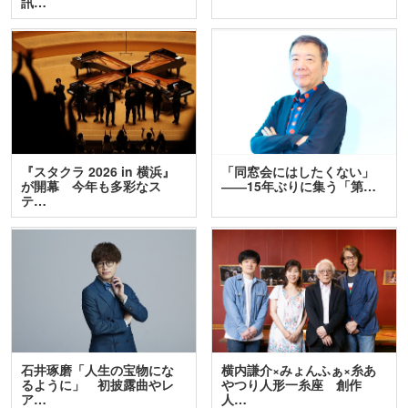
訊…
『スタクラ 2026 in 横浜』
「同窓会にはしたくない」
が開幕 今年も多彩なス
――15年ぶりに集う「第…
テ…
石井琢磨「人生の宝物にな
横内謙介×みょんふぁ×糸あ
るように」 初披露曲やレ
やつり人形一糸座 創作
ア…
人…