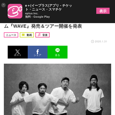
×
e＋(イープラス)アプリ - チケッ
ト・ニュース・スマチケ
表示
eplus inc.
無料 - Google Play
SPECIAL OTHERS 約5年ぶりオリジナルアルバ
ム『WAVE』発売＆ツアー開催を発表
ニュース
動画
音楽
2020.1.31
ポスト
シェア
送る