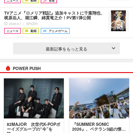
ニュース
動画
音楽
TVアニメ『ロメリア戦記』追加キャストに千葉翔也、
梶原岳人、堀江瞬、綿貫竜之介！PV第1弾公開
2026.8.7 ｜ SPICER
ニュース
動画
アニメ/ゲーム
最新記事をもっと見る
POWER PUSH
82MAJOR 次世代K-POPボ
『SUMMER SONIC
ーイズグループの“今”を
2026』、ベテラン3組の懐…