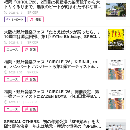
福岡『CIRCLE'26』2日目は初登場の柴田聡子から大
トリくるりまで、無限のビートが刻まれた平和な世…
2026.6.19 ｜ SPICER
レポート
音楽
大阪の野外音楽フェス『たとえばボクが踊ったら、』
10周年は原点回帰、第1回のThe Birthday、SPECI…
2026.4.16 ｜ SPICER
ニュース
音楽
福岡・野外音楽フェス『CIRCLE ’26』KIRINJI、to
e、ハンバート ハンバートら第2弾アーティスト&…
2026.1.30 ｜ SPICER
ニュース
音楽
福岡・野外音楽フェス『CIRCLE ’26』開催決定、第
一弾アーティストにZAZEN BOYS、小山田壮平BA…
2026.1.1 ｜ SPICER
ニュース
音楽
SPECIAL OTHERS、初の年始公演『SPE始め』を大
阪で開催決定 年末は地元・横浜で恒例の『SPE納…