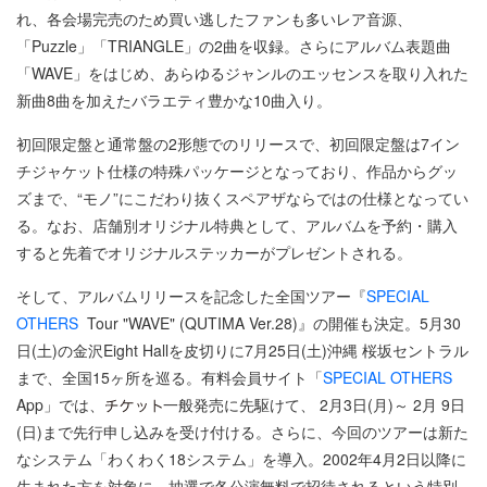
れ、各会場完売のため買い逃したファンも多いレア音源、
「Puzzle」「TRIANGLE」の2曲を収録。さらにアルバム表題曲
「WAVE」をはじめ、あらゆるジャンルのエッセンスを取り入れた
新曲8曲を加えたバラエティ豊かな10曲入り。
初回限定盤と通常盤の2形態でのリリースで、初回限定盤は7イン
チジャケット仕様の特殊パッケージとなっており、作品からグッ
ズまで、“モノ”にこだわり抜くスペアザならではの仕様となってい
る。なお、店舗別オリジナル特典として、アルバムを予約・購入
すると先着でオリジナルステッカーがプレゼントされる。
そして、アルバムリリースを記念した全国ツアー『
SPECIAL
OTHERS
Tour "WAVE" (QUTIMA Ver.28)』の開催も決定。5月30
日(土)の金沢Eight Hallを皮切りに7月25日(土)沖縄 桜坂セントラル
まで、全国15ヶ所を巡る。有料会員サイト「
SPECIAL OTHERS
App」では、
一般発売に先駆けて、 2月3日(月)～ 2月 9日
(日)まで先行申し込みを受け付ける。さらに、今回のツアーは新た
なシステム「わくわく18システム」を導入。2002年4月2日以降に
生まれた方を対象に、抽選で各公演無料で招待されるという特別