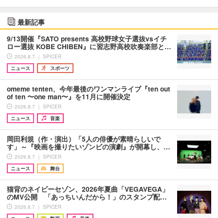
最新記事
9/13開催『SATO presents 高校野球女子選抜vsイチ
ロー選抜 KOBE CHIBEN』に習志野高校吹奏楽部と…
2026.8.7 ｜ SPICER
ニュース
スポーツ
omeme tenten、今年最後のワンマンライブ『ten out
of ten 〜one man〜』を11月に開催決定
2026.8.7 ｜ SPICER
ニュース
音楽
岡田利規（作・演出）「5人の俳優が素晴らしいで
す」～『映画を撮りたいゾンビの演劇』が開幕し、…
2026.8.7 ｜ SPICER
ニュース
舞台
猫背のネイビーセゾン、2026年夏曲「VEGAVEGA」
のMV公開 「あっちいんだから！」のスタンプ配…
2026.8.7 ｜ SPICER