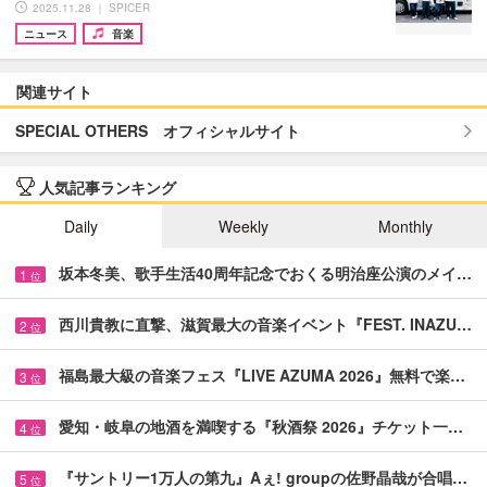
2025.11.28 ｜ SPICER
ニュース
音楽
関連サイト
SPECIAL OTHERS オフィシャルサイト
人気記事ランキング
Daily
Weekly
Monthly
坂本冬美、歌手生活40周年記念でおくる明治座公演のメイ…
1
位
西川貴教に直撃、滋賀最大の音楽イベント『FEST. INAZU…
2
位
福島最大級の音楽フェス『LIVE AZUMA 2026』無料で楽…
3
位
愛知・岐阜の地酒を満喫する『秋酒祭 2026』チケット一…
4
位
『サントリー1万人の第九』Aぇ! groupの佐野晶哉が合唱…
5
位