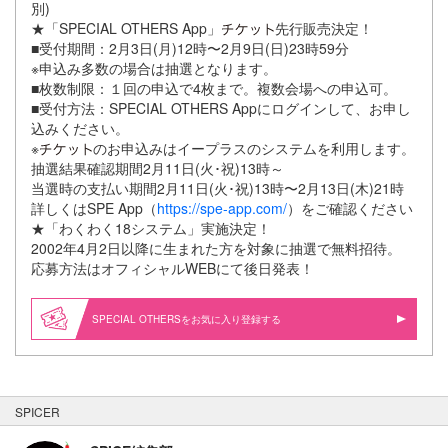
別)
★「SPECIAL OTHERS App」
先行販売決定！
■受付期間：2月3日(月)12時〜2月9日(日)23時59分
※申込み多数の場合は抽選となります。
■枚数制限：１回の申込で4枚まで。複数会場への申込可。
■受付方法：SPECIAL OTHERS Appにログインして、お申し
込みください。
※
のお申込みはイープラスのシステムを利用します。
抽選結果確認期間2月11日(火･祝)13時～
当選時の支払い期間2月11日(火･祝)13時〜2月13日(木)21時
詳しくはSPE App（
https://spe-app.com/
）をご確認ください
★「わくわく18システム」実施決定！
2002年4月2日以降に生まれた方を対象に抽選で無料招待。
応募方法はオフィシャルWEBにて後日発表！
SPECIAL OTHERSをお気に入り登録する
SPICER