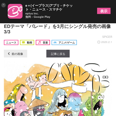
×
e＋(イープラス)アプリ - チケッ
ト・ニュース・スマチケ
表示
eplus inc.
無料 - Google Play
石崎ひゅーい アニメ『歌舞伎町シャーロック』
EDテーマ「パレード」を3月にシングル発売の画像
3/3
SPICER
2020.2.1
ニュース
動画
音楽
アニメ/ゲーム
前の画像
記事に戻る