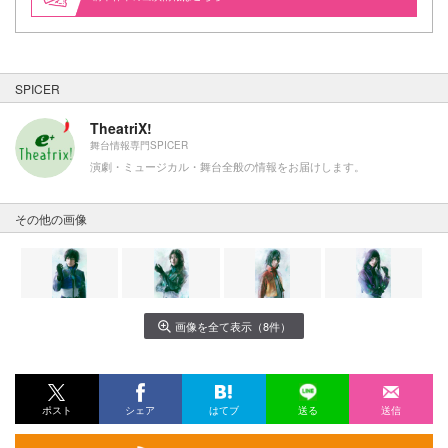
SPICER
TheatriX!
舞台情報専門SPICER
演劇・ミュージカル・舞台全般の情報をお届けします。
その他の画像
画像を全て表示（8件）
ポスト
シェア
はてブ
送る
送信