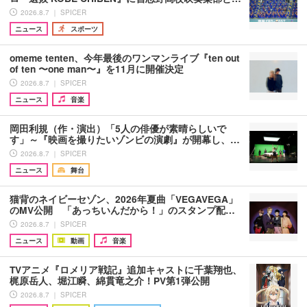
2026.8.7 ｜ SPICER
ニュース
スポーツ
omeme tenten、今年最後のワンマンライブ『ten out
of ten 〜one man〜』を11月に開催決定
2026.8.7 ｜ SPICER
ニュース
音楽
岡田利規（作・演出）「5人の俳優が素晴らしいで
す」～『映画を撮りたいゾンビの演劇』が開幕し、…
2026.8.7 ｜ SPICER
ニュース
舞台
猫背のネイビーセゾン、2026年夏曲「VEGAVEGA」
のMV公開 「あっちいんだから！」のスタンプ配…
2026.8.7 ｜ SPICER
ニュース
動画
音楽
TVアニメ『ロメリア戦記』追加キャストに千葉翔也、
梶原岳人、堀江瞬、綿貫竜之介！PV第1弾公開
2026.8.7 ｜ SPICER