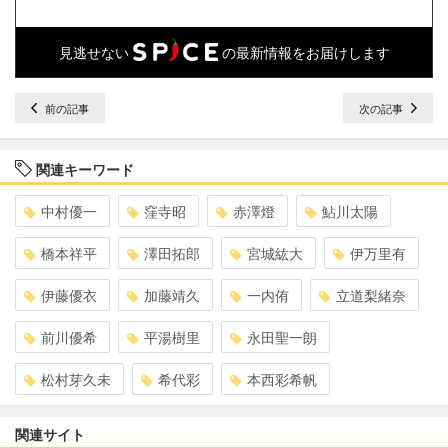
見逃せない
の最新情報をお届けします
前の記事
次の記事
関連キーワード
中村優一
窪寺昭
赤澤燈
鮎川太陽
橋本祥平
澤田拓郎
宮城紘大
伊万里有
伊藤優衣
加藤靖久
一内侑
立道梨緒奈
前川優希
平湯樹里
永田聖一朗
松村芽久未
希代彩
本西彩希帆
関連サイト