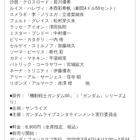
沙慈・クロスロード：前川優希
ルイス・ハレヴィ：本西彩希帆（劇団4ドル50セント）
スメラギ・李・ノリエガ：立道梨緒奈
フェルト・グレイス：松村芽久未
ラッセ・アイオン：澤田拓郎
ミスター・ブシドー：中村優一
ビリー・カタギリ：一内 侑
セルゲイ・スミルノフ：加藤靖久
ソーマ・ピーリス：希代 彩
カティ・マネキン：平湯樹里
パトリック・コーラサワー：宮城紘大
ネーナ・トリニティ：伊藤優衣
アリー・アル・サーシェス：窪寺 昭
リボンズ・アルマーク：赤澤 燈 他
■原作：『機動戦士ガンダム00』（『ガンダム』シリーズよ
り）
■企画：サンライズ
■主催：ガンダムライブエンタテインメント実行委員会
■料金：8,900円（全席指定、税込）
■前売り開始：
ガンダムファンクラブ先行 2020年2月4日(火)12:00～2月24