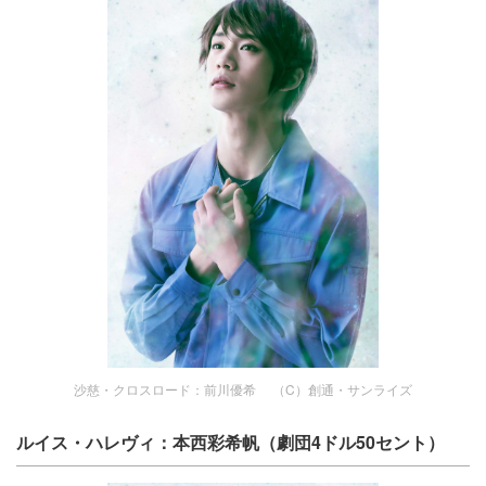
沙慈・クロスロード：前川優希 （C）創通・サンライズ
ルイス・ハレヴィ：本西彩希帆（劇団4ドル50セント）