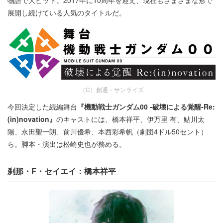
展開し続けている人気のタイトルだ。
（C）創通・サンライズ
今回決定した続編舞台
『機動戦士ガンダム00 -破壊による覚醒-Re:
(in)novation』
のキャストには、橋本祥平、伊万里 有、鮎川太
陽、永田聖一朗、前川優希、本西彩希帆（劇団4ドル50セント）
ら。脚本・演出は松崎史也が務める。
刹那・F・セイエイ：橋本祥平