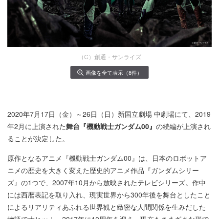
（C）創通・サンライズ
画像を全て表示（8件）
2020年7月17日（金）～26日（日）新国立劇場 中劇場にて、2019
年2月に上演された
舞台『機動戦士ガンダム00』
の続編が上演され
ることが決定した。
原作となるアニメ『機動戦士ガンダム00』は、日本のロボットア
ニメの歴史を大きく変えた歴史的アニメ作品『ガンダムシリー
ズ』の1つで、2007年10月から放映されたテレビシリーズ。作中
には西暦表記を取り入れ、現実世界から300年後を舞台としたこと
によるリアリティあふれる世界観と緻密な人間関係を生みだした
物語で大ヒット。2017年に10周年を迎え、現在もさまざまな形で