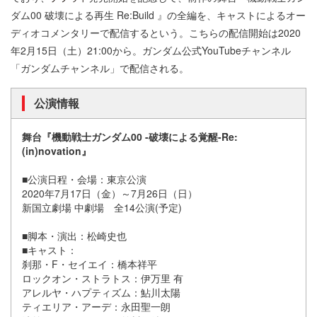
ダム00 破壊による再生 Re:Build 』の全編を、キャストによるオー
ディオコメンタリーで配信するという。こちらの配信開始は2020
年2月15日（土）21:00から。ガンダム公式YouTubeチャンネル
「ガンダムチャンネル」で配信される。
公演情報
舞台『機動戦士ガンダム00 -破壊による覚醒-Re:
(in)novation』
■公演日程・会場：東京公演
2020年7月17日（金）～7月26日（日）
新国立劇場 中劇場 全14公演(予定)
■脚本・演出：松崎史也
■キャスト：
刹那・F・セイエイ：橋本祥平
ロックオン・ストラトス：伊万里 有
アレルヤ・ハプティズム：鮎川太陽
ティエリア・アーデ：永田聖一朗