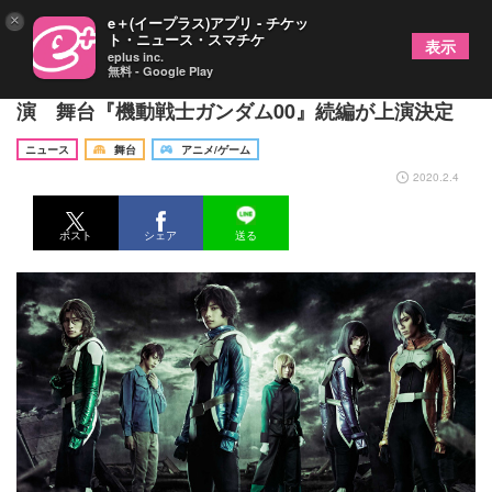
×
e＋(イープラス)アプリ - チケッ
ト・ニュース・スマチケ
表示
eplus inc.
無料 - Google Play
橋本祥平、伊万里有、鮎川太陽、永田聖一朗ら出
演 舞台『機動戦士ガンダム00』続編が上演決定
ニュース
舞台
アニメ/ゲーム
2020.2.4
ポスト
シェア
送る