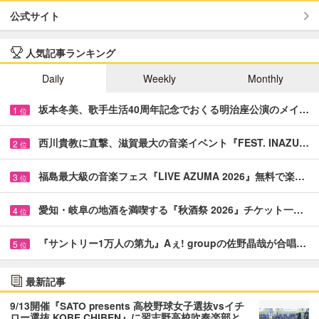
公式サイト
人気記事ランキング
Daily
Weekly
Monthly
坂本冬美、歌手生活40周年記念でおくる明治座公演のメイ…
1
位
西川貴教に直撃、滋賀最大の音楽イベント『FEST. INAZU…
2
位
福島最大級の音楽フェス『LIVE AZUMA 2026』無料で楽…
3
位
愛知・岐阜の地酒を満喫する『秋酒祭 2026』チケット一…
4
位
『サントリー1万人の第九』Aぇ! groupの佐野晶哉が合唱…
5
位
最新記事
9/13開催『SATO presents 高校野球女子選抜vsイチ
ロー選抜 KOBE CHIBEN』に習志野高校吹奏楽部と…