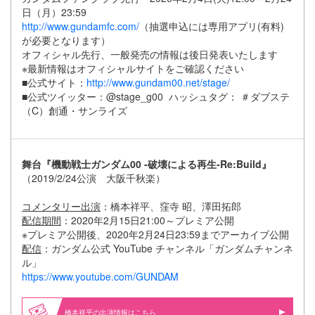
日（月）23:59
http://www.gundamfc.com/
（抽選申込には専用アプリ(有料)
が必要となります）
オフィシャル先行、一般発売の情報は後日発表いたします
※最新情報はオフィシャルサイトをご確認ください
■公式サイト：
http://www.gundam00.net/stage/
■公式ツイッター：@stage_g00 ハッシュタグ： ＃ダブステ
（C）創通・サンライズ
舞台『機動戦士ガンダム00 -破壊による再生-Re:Build』
（2019/2/24公演 大阪千秋楽）
コメンタリー出演
：橋本祥平、窪寺 昭、澤田拓郎
配信期間
：2020年2月15日21:00～プレミア公開
※プレミア公開後、2020年2月24日23:59までアーカイブ公開
配信
：ガンダム公式 YouTube チャンネル「ガンダムチャンネ
ル」
https://www.youtube.com/GUNDAM
橋本祥平の出演情報はこちら