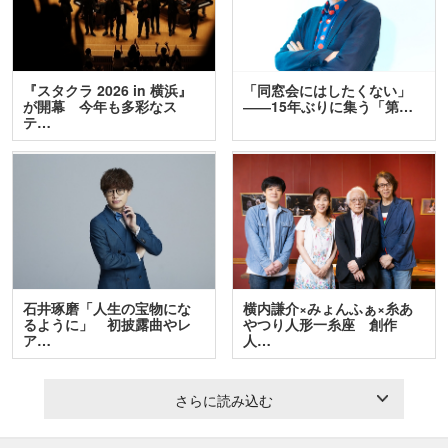
『スタクラ 2026 in 横浜』
「同窓会にはしたくない」
が開幕 今年も多彩なス
――15年ぶりに集う「第…
テ…
石井琢磨「人生の宝物にな
横内謙介×みょんふぁ×糸あ
るように」 初披露曲やレ
やつり人形一糸座 創作
ア…
人…
さらに読み込む