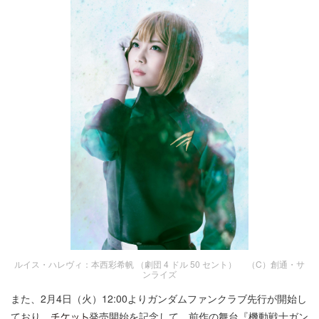
ルイス・ハレヴィ：本西彩希帆 （劇団 4 ドル 50 セント） （C）創通・サ
ンライズ
また、2月4日（火）12:00よりガンダムファンクラブ先行が開始し
ており、
発売開始を記念して、前作の舞台『機動戦士ガン