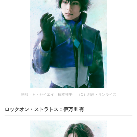
刹那・ F ・セイエイ：橋本祥平 （C）創通・サンライズ
ロックオン・ストラトス：伊万里 有