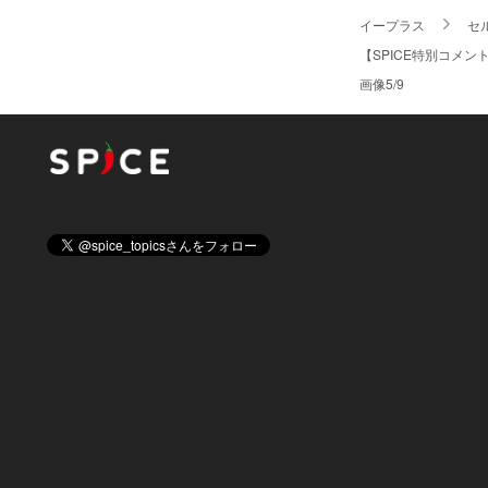
イープラス
セ
【SPICE特別コメ
画像5/9