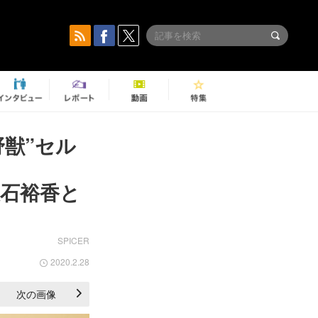
野獣”セル
大石裕香と
SPICER
2020.2.28
次の画像