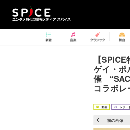
【SPI
ゲイ・ポ
催 “S
コラボレ
動画
レポー
前の画像