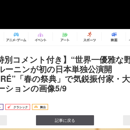
CE特別コメント付き】“世界一優雅な
ルーニンが初の日本単独公演開
ACRÉ”「春の祭典」で気鋭振付家・
ーションの画像5/9
ト
クラシック
舞台
記事に戻る