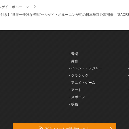
ルゲイ・ポルーニン
ント付き】“世界一優雅な野獣”セルゲイ・ポルーニンが初の日本単独公演開催 “SAC
- 音楽
- 舞台
- イベント・レジャー
- クラシック
- アニメ・ゲーム
- アート
- スポーツ
- 映画
RSSフィードの購読はこちら