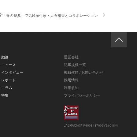
RÉ”「春の祭典」で気鋭振付家・大石裕香とコラボレーション
- 動画
運営会社
- ニュース
記事提供一覧
- インタビュー
掲載依頼 / お問い合わせ
- レポート
採用情報
- コラム
利用規約
- 特集
プライバシーポリシー
JASRAC許諾第9008487009Y31018号