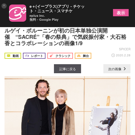
×
e＋(イープラス)アプリ - チケッ
ト・ニュース・スマチケ
表示
eplus inc.
無料 - Google Play
【SPICE特別コメント付き】“世界一優雅な野獣”セ
ルゲイ・ポルーニンが初の日本単独公演開
催 “SACRÉ”「春の祭典」で気鋭振付家・大石裕
香とコラボレーションの画像1/9
SPICER
2020.2.28
動画
レポート
クラシック
舞台
記事に戻る
次の画像