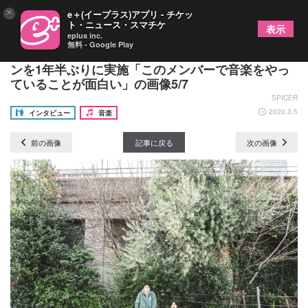
×
e＋(イープラス)アプリ - チケッ
ト・ニュース・スマチケ
表示
eplus inc.
無料 - Google Play
バレーボウイズが多彩な魅力を発揮する主催ワンマ
ンを1年半ぶりに実施「このメンバーで音楽をやっ
ていることが面白い」の画像5/7
SPICER
2020.3.5
インタビュー
音楽
前の画像
記事に戻る
次の画像