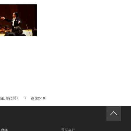
福山修に聞く
画像2/18
- 動画
運営会社