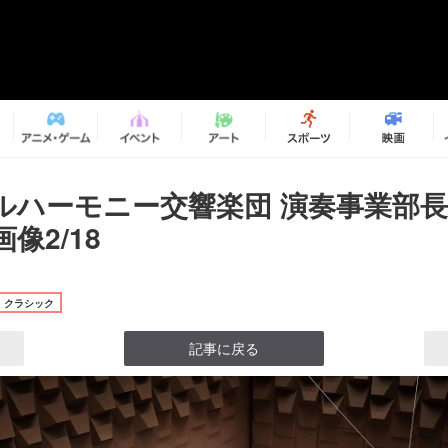
ルハーモニー交響楽団 演奏事業部
像2/18
クラシック
記事に戻る