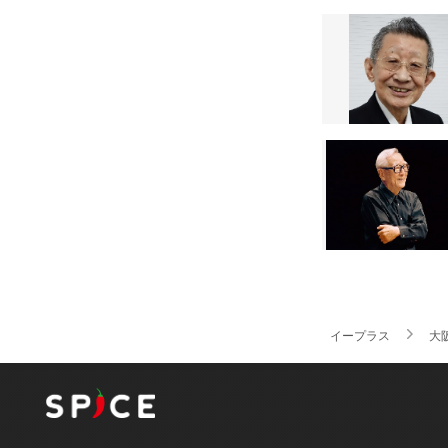
イープラス
大