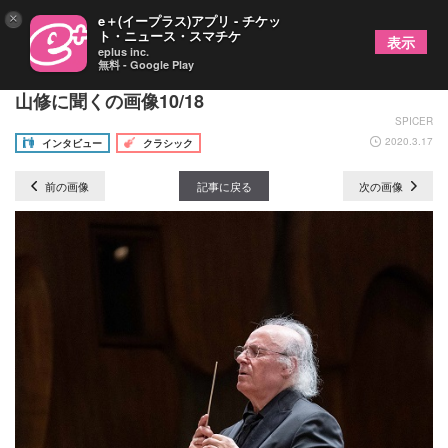
×
e＋(イープラス)アプリ - チケッ
ト・ニュース・スマチケ
表示
eplus inc.
無料 - Google Play
大阪フィルハーモニー交響楽団 演奏事業部長 福
山修に聞くの画像10/18
SPICER
2020.3.17
インタビュー
クラシック
前の画像
記事に戻る
次の画像