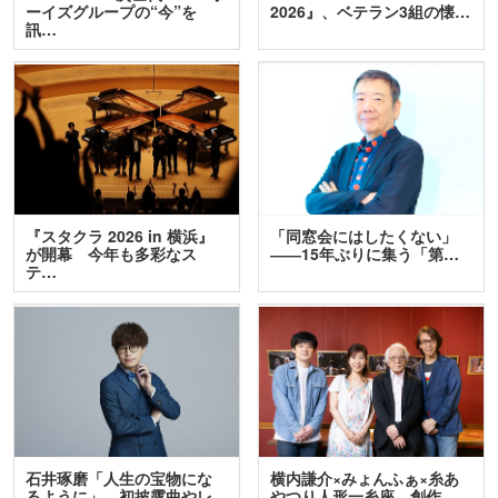
ーイズグループの“今”を
2026』、ベテラン3組の懐…
訊…
『スタクラ 2026 in 横浜』
「同窓会にはしたくない」
が開幕 今年も多彩なス
――15年ぶりに集う「第…
テ…
石井琢磨「人生の宝物にな
横内謙介×みょんふぁ×糸あ
るように」 初披露曲やレ
やつり人形一糸座 創作