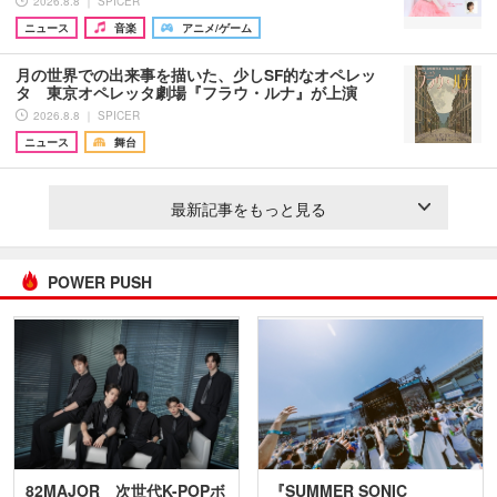
2026.8.8 ｜ SPICER
ニュース
音楽
アニメ/ゲーム
月の世界での出来事を描いた、少しSF的なオペレッ
タ 東京オペレッタ劇場『フラウ・ルナ』が上演
2026.8.8 ｜ SPICER
ニュース
舞台
最新記事をもっと見る
POWER PUSH
82MAJOR 次世代K-POPボ
『SUMMER SONIC