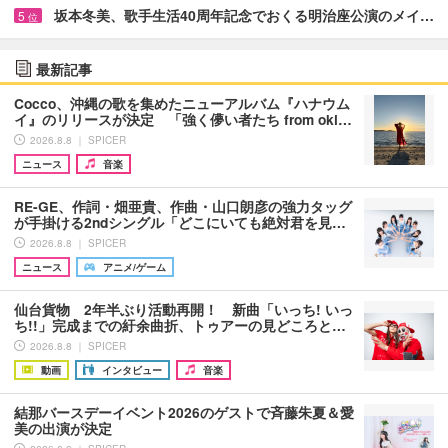
坂本冬美、歌手生活40周年記念でおくる明治座公演のメイ…
5
位
最新記事
Cocco、沖縄の歌を集めたニューアルバム『ハナウム
イ』のリリースが決定 「強く儚い者たち from oki…
2026.8.8 ｜ SPICER
ニュース
音楽
RE-GE、作詞・畑亜貴、作曲・山口朗彦の強力タッグ
が手掛ける2ndシングル「どこにいても絶対君を見…
2026.8.8 ｜ SPICER
ニュース
アニメ/ゲーム
仙台貨物 2年半ぶり活動再開！ 新曲「いっち! いっ
ち!!」完成までの紆余曲折、トゥアーの見どころと…
2026.8.8 ｜ SPICER
動画
インタビュー
音楽
結那バースデーイベント2026のゲストで斉藤朱夏＆愛
美の出演が決定