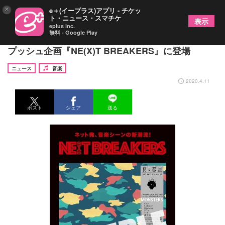
×
e＋(イープラス)アプリ - チケッ
ト・ニュース・スマチケ
表示
eplus inc.
無料 - Google Play
夏と彗星、1st EPがタワレコ次世代アーティストの
プッシュ企画『NE(X)T BREAKERS』に登場
ニュース
音楽
2020.4.11
ポスト
シェア
送る