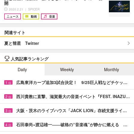
開
2020.2.21 ｜ SPICER
ニュース
動画
音楽
関連サイト
夏と彗星 Twitter
人気記事ランキング
Daily
Weekly
Monthly
広島東洋カープ追加3試合決定！ 9/25巨人戦などチケッ…
1
位
西川貴教に直撃、滋賀最大の音楽イベント『FEST. INAZU…
2
位
大阪・茨木のライブハウス「JACK LION」存続支援ライ…
3
位
石田泰尚×渡辺雄一――破格の“音楽魂”が静かに燃える …
4
位