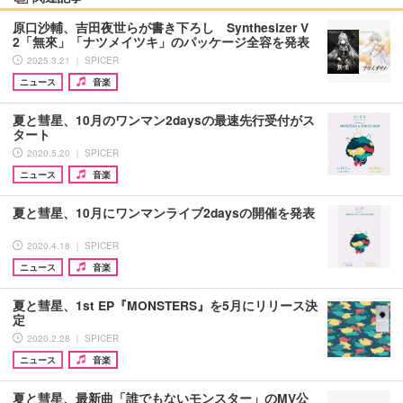
原口沙輔、吉田夜世らが書き下ろし Synthesizer V
2「無來」「ナツメイツキ」のパッケージ全容を発表
2025.3.21 ｜ SPICER
ニュース
音楽
夏と彗星、10月のワンマン2daysの最速先行受付がス
タート
2020.5.20 ｜ SPICER
ニュース
音楽
夏と彗星、10月にワンマンライブ2daysの開催を発表
2020.4.18 ｜ SPICER
ニュース
音楽
夏と彗星、1st EP『MONSTERS』を5月にリリース決
定
2020.2.28 ｜ SPICER
ニュース
音楽
夏と彗星、最新曲「誰でもないモンスター」のMV公