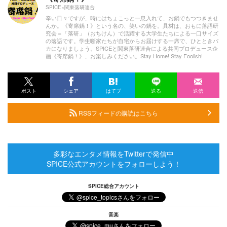
SPICE×関東落研連合
辛い日々ですが、時にはちょこっと一息入れて、お鍋でもつつきませ
んか。《寄席鍋！》という名の、笑いの鍋を。具材は、おもに落語研
究会＝「落研」（おちけん）で活躍する大学生たちによる一口サイズ
の落語です。学生噺家たちが自宅からお届けする一席で、ひとときバ
カになりましょう。SPICEと関東落研連合による共同プロデュース企
画《寄席鍋！》、お楽しみください。Stay Home! Stay Foolish!
ポスト
シェア
はてブ
送る
送信
RSSフィードの購読はこちら
多彩なエンタメ情報をTwitterで発信中
SPICE公式アカウントをフォローしよう！
SPICE総合アカウント
音楽