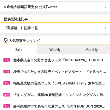
立命館大学落語研究会 公式Twitter
提供元関連記事
《寄席鍋！》記事一覧
人気記事ランキング
Daily
Weekly
Monthly
熊本県人吉市の野外音楽フェス『Rural Act'26』TENDOU…
1
位
埼玉であらたな文具販売イベントがスタート 『まるっと…
2
位
福島最大級の音楽フェス『LIVE AZUMA 2026』無料で楽…
3
位
『キングダム』連載20周年記念「キンキンキングダム」渋…
4
位
静岡県焼津市であらたな夏フェス『BON BON BON 2026…
5
位