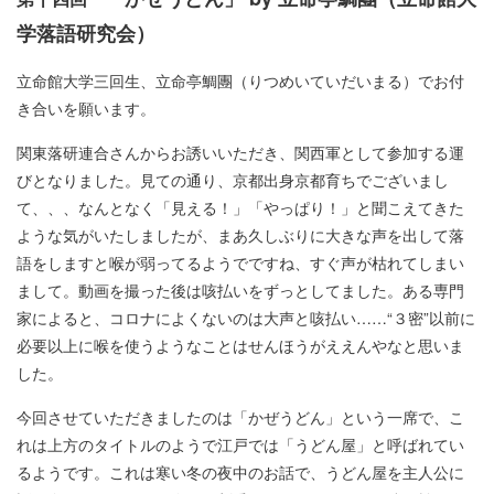
学落語研究会）
立命館大学三回生、立命亭鯛團（りつめいていだいまる）でお付
き合いを願います。
関東落研連合さんからお誘いいただき、関西軍として参加する運
びとなりました。見ての通り、京都出身京都育ちでございまし
て、、、なんとなく「見える！」「やっぱり！」と聞こえてきた
ような気がいたしましたが、まあ久しぶりに大きな声を出して落
語をしますと喉が弱ってるようでですね、すぐ声が枯れてしまい
まして。動画を撮った後は咳払いをずっとしてました。ある専門
家によると、コロナによくないのは大声と咳払い……“３密”以前に
必要以上に喉を使うようなことはせんほうがええんやなと思いま
した。
今回させていただきましたのは「かぜうどん」という一席で、こ
れは上方のタイトルのようで江戸では「うどん屋」と呼ばれてい
るようです。これは寒い冬の夜中のお話で、うどん屋を主人公に