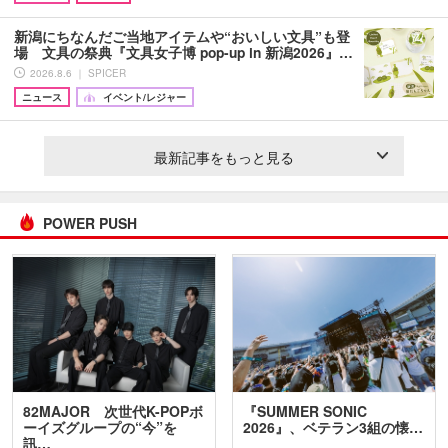
新潟にちなんだご当地アイテムや“おいしい文具”も登
場 文具の祭典『文具女子博 pop-up in 新潟2026』…
2026.8.6 ｜ SPICER
ニュース
イベント/レジャー
最新記事をもっと見る
POWER PUSH
82MAJOR 次世代K-POPボ
『SUMMER SONIC
ーイズグループの“今”を
2026』、ベテラン3組の懐…
訊…