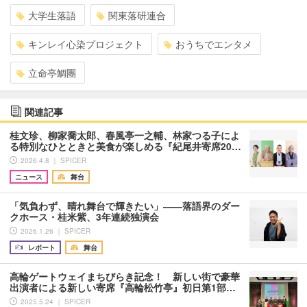
大学生落語
関東落研連合
キンレイ心染プロジェクト
おうちでエンタメ
立命亭鯛團
関連記事
桂文珍、柳家喬太郎、春風亭一之輔、林家つる子によ
る特別なひとときと美食が楽しめる『紀尾井寄席20…
2026.4.8 ｜ SPICER
ニュース
舞台
「気負わず、晴れ舞台で輝きたい」――落語界のダー
クホース・桂米紫、3年連続独演会
2026.1.26 ｜ SPICER
レポート
舞台
高輪ゲートウェイまちびらき記念！ 新しい街で豪華
出演者による新しい寄席『高輪松竹亭』初日第1部…
2025.5.24 ｜ SPICER