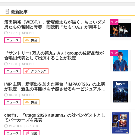
最新記事
濱田崇裕（WEST.）、猪塚健太らが描く、ちょいダメ
NEW
男たちの奮闘と青春 朗読劇『たもつん』が開幕し…
10:37 ｜ SPICER
ニュース
舞台
『サントリー1万人の第九』Aぇ! groupの佐野晶哉が
NEW
合唱団代表として出演することが決定
10:00 ｜ SPICER
ニュース
クラシック
IMP.主演、新演出を加えた舞台『IMPACT26』の上演
が決定 新生の幕開けを予感させるキービジュアル…
04:00 ｜ SPICER
ニュース
舞台
chef’s、『utage 2026 autumn』の対バンゲストとし
てパーカーズを発表
2026.8.6 ｜ SPICER
ニュース
音楽