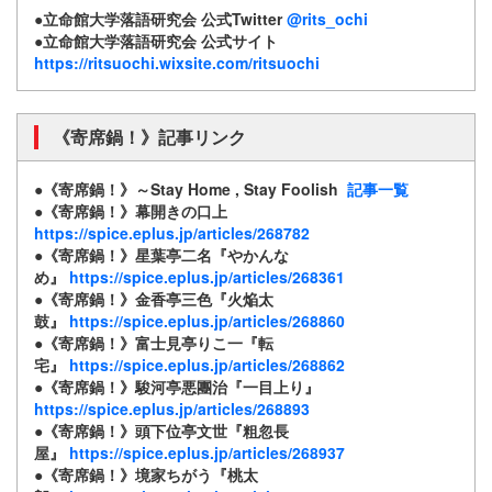
●立命館大学落語研究会 公式Twitter
@rits_ochi
●立命館大学落語研究会 公式サイト
https://ritsuochi.wixsite.com/ritsuochi
《寄席鍋！》記事リンク
●《寄席鍋！》～Stay Home , Stay Foolish
記事一覧
●《寄席鍋！》幕開きの口上
https://spice.eplus.jp/articles/268782
●《寄席鍋！》星葉亭二名『やかんな
め』
https://spice.eplus.jp/articles/268361
●《寄席鍋！》金香亭三色『火焔太
鼓』
https://spice.eplus.jp/articles/268860
●《寄席鍋！》富士見亭りこ一『転
宅』
https://spice.eplus.jp/articles/268862
●《寄席鍋！》駿河亭悪團治『一目上り』
https://spice.eplus.jp/articles/268893
●《寄席鍋！》頭下位亭文世『粗忽長
屋』
https://spice.eplus.jp/articles/268937
●《寄席鍋！》境家ちがう『桃太