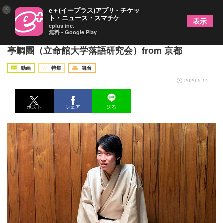
×
e＋(イープラス)アプリ - チケッ
ト・ニュース・スマチケ
表示
eplus inc.
無料 - Google Play
《寄席鍋！》十四杯目は、「かぜうどん」 by 立命
亭鯛團（立命館大学落語研究会）from 京都
動画
特集
舞台
2020.5.14
ポスト
シェア
送る