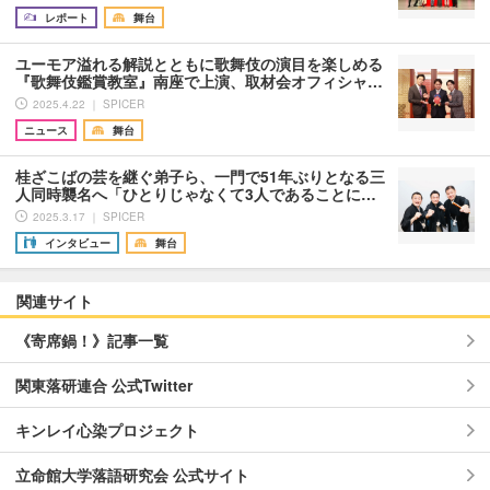
レポート
舞台
ユーモア溢れる解説とともに歌舞伎の演目を楽しめる
『歌舞伎鑑賞教室』南座で上演、取材会オフィシャ…
2025.4.22 ｜ SPICER
ニュース
舞台
桂ざこばの芸を継ぐ弟子ら、一門で51年ぶりとなる三
人同時襲名へ「ひとりじゃなくて3人であることに…
2025.3.17 ｜ SPICER
インタビュー
舞台
関連サイト
《寄席鍋！》記事一覧
関東落研連合 公式Twitter
キンレイ心染プロジェクト
立命館大学落語研究会 公式サイト