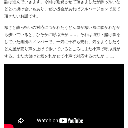
話は進んでいきます。今回は割愛させて頂きましたが酔っ払いな
どとの掛け合いもあり、ぜひ機会があればフルバージョンで見て
頂きたいお話です。
寒さと酔っ払いの対応につかれたうどん屋が寒い風に吹かれなが
ら歩いていると、ひそかに呼ぶ声が……。それは博打・賭け事を
していた集団のメンバーで、一気に十杯も売れ、気をよくしたう
どん屋が売り声を上げて歩いているところにまた小声で呼ぶ男が
する。また大儲けと気を利かせて小声で対応するのだが……。