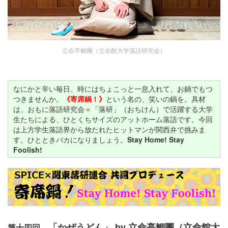
立命亭鯛團（立命館大学落語研究会）
なにかと辛い毎日、時にはちょこっと一息入れて、お鍋でもつ
つきませんか。
《寄席鍋！》
という名の、笑いの鍋を。具材
は、おもに落語研究会＝「落研」（おちけん）で活躍する大学
生たちによる、ひとくちサイズのアットホーム落語です。今回
は上方学生落語界から放たれたヒットマンが関西弁で挑みま
す。ひとときバカになりましょう。
Stay Home! Stay
Foolish!
「かぜうどん」 by 立命亭鯛團（立命館大
第十四回