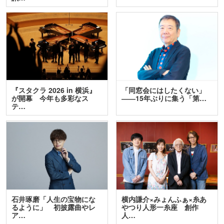
『スタクラ 2026 in 横浜』
「同窓会にはしたくない」
が開幕 今年も多彩なス
――15年ぶりに集う「第…
テ…
石井琢磨「人生の宝物にな
横内謙介×みょんふぁ×糸あ
るように」 初披露曲やレ
やつり人形一糸座 創作
ア…
人…