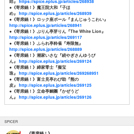
郎』
https://spice.eplus.jp/articles/268938
●《寄席鍋！》魔王院大和『子ほ
め』
http://spice.eplus.jp/articles/268939
●《寄席鍋！》ロック座ポール『まんじゅうこわい』
http://spice.eplus.jp/articles/268941
●《寄席鍋！》ぷりん亭芽りん『The White Lion』
http://spice.eplus.jp/articles/269117
●《寄席鍋！》ふられ亭粋雀『寿限無』
http://spice.eplus.jp/articles/268889
●《寄席鍋！》潮家いさな『続やぎさんゆうび
ん』
http://spice.eplus.jp/articles/269124
●《寄席鍋！》締家零士『擬宝
珠』
http://spice.eplus.jp/articles/269268951
●《寄席鍋！》富士見亭わび助『熊の
皮』
http://spice.eplus.jp/articles/269125
●《寄席鍋！》立命亭鯛團『かぜうど
ん』
http://spice.eplus.jp/articles/269126
SPICER
《寄席鍋！》