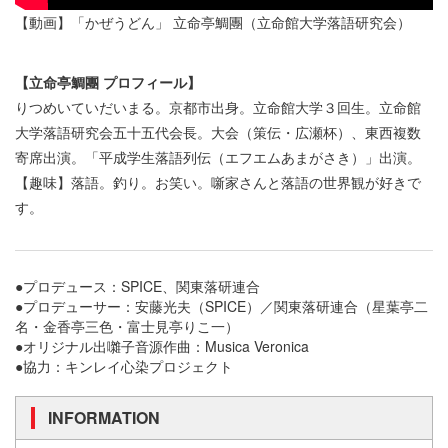
【動画】「かぜうどん」 立命亭鯛團（立命館大学落語研究会）
【立命亭鯛團 プロフィール】
りつめいていだいまる。京都市出身。立命館大学３回生。立命館
大学落語研究会五十五代会長。大会（策伝・広瀬杯）、東西複数
寄席出演。「平成学生落語列伝（エフエムあまがさき）」出演。
【趣味】落語。釣り。お笑い。噺家さんと落語の世界観が好きで
す。
●プロデュース：SPICE、関東落研連合
●プロデューサー：安藤光夫（SPICE）／関東落研連合（星葉亭二
名・金香亭三色・富士見亭りこ一）
●オリジナル出囃子音源作曲：Musica Veronica
●協力：キンレイ心染プロジェクト
INFORMATION