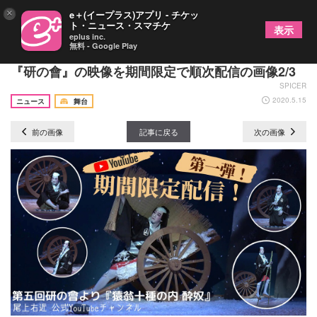
×
e＋(イープラス)アプリ - チケッ
ト・ニュース・スマチケ
表示
eplus inc.
無料 - Google Play
尾上右近がYouTubeチャンネルを開設 自主公演
『研の會』の映像を期間限定で順次配信の画像2/3
SPICER
2020.5.15
ニュース
舞台
前の画像
記事に戻る
次の画像