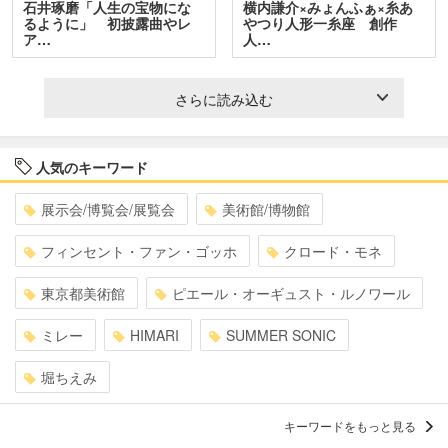
石井琢磨「人生の宝物にな
横内謙介×みょんふぁ×糸あ
るように」 初披露曲やレ
やつり人形一糸座 創作
ア…
人…
さらに読み込む
人気のキーワード
展示会/博覧会/展覧会
美術館/博物館
フィンセント・ファン・ゴッホ
クロード・モネ
東京都美術館
ピエール・オーギュスト・ルノワール
ミレー
HIMARI
SUMMER SONIC
堀ちえみ
キーワードをもっと見る