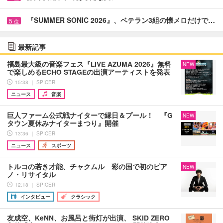
『SUMMER SONIC 2026』、ベテラン3組の懐メロだけで…
5
位
最新記事
福島最大級の音楽フェス『LIVE AZUMA 2026』無料
NEW
で楽しめるECHO STAGEの出演アーティストを発表
15:38 ｜ SPICER
ニュース
音楽
巨人ファーム公式戦ナイターで縁日＆プール！ 『G
NEW
タウン夏休みナイターまつり』開催
13:36 ｜ SPICER
ニュース
スポーツ
トルコの若き才能、チャクムル 彩の国で初のピア
NEW
ノ・リサイタル
12:18 ｜ SPICER
インタビュー
クラシック
友成空、KeNN、お風呂と街灯が出演、 SKID ZERO