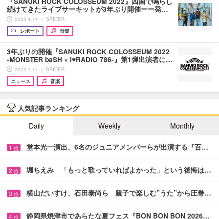
『SANUKI ROCK COLOSSEUM 2022』四国で鳴らし
続けてきたライブサーキットが3年ぶり開催ーー発…
2022.4.14 ｜ SPICER
レポート
音楽
3年ぶりの開催『SANUKI ROCK COLOSSEUM 2022
-MONSTER baSH × I♥RADIO 786-』第1弾出演者に…
2022.1.14 ｜ SPICER
ニュース
音楽
人気記事ランキング
Daily
Weekly
Monthly
堂本光一演出、6名のジュニアメンバーらが出演する『百…
1
位
堀ちえみ 「もっと歌っていればよかった」という後悔は…
2
位
横山だいすけ、石田泰尚ら 親子で楽しむ”うた”から圧巻…
3
位
静岡県焼津市であらたな夏フェス『BON BON BON 2026…
4
位