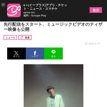
×
e＋(イープラス)アプリ - チケッ
ト・ニュース・スマチケ
表示
eplus inc.
無料 - Google Play
さなり、シングル「Hero」から表題曲「Hero」の
先行配信をスタート、ミュージックビデオのティザ
ー映像も公開
ニュース
音楽
2020.5.18
ポスト
シェア
送る