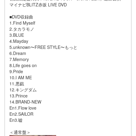
マイナビBLITZ赤坂 LIVE DVD
■DVD収録曲
1.Find Myself
2.タカラモノ
3.BLUE
4.Mayday
5.unknown〜FREE STYLE〜もっと
6.Dream
7.Memory
8.Life goes on
9.Pride
10.I AM ME
11.悪戯
12.キングダム
13.Prince
14.BRAND-NEW
En1.Flow love
En2.SAILOR
En3.嘘
＜通常盤＞