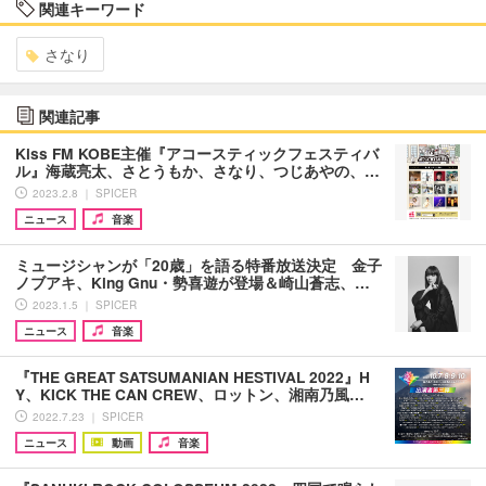
関連キーワード
さなり
関連記事
Kiss FM KOBE主催『アコースティックフェスティバ
ル』海蔵亮太、さとうもか、さなり、つじあやの、…
2023.2.8 ｜ SPICER
ニュース
音楽
ミュージシャンが「20歳」を語る特番放送決定 金子
ノブアキ、King Gnu・勢喜遊が登場＆崎山蒼志、…
2023.1.5 ｜ SPICER
ニュース
音楽
『THE GREAT SATSUMANIAN HESTIVAL 2022』H
Y、KICK THE CAN CREW、ロットン、湘南乃風…
2022.7.23 ｜ SPICER
ニュース
動画
音楽