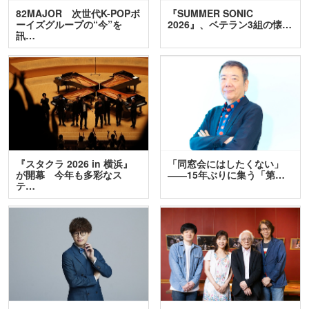
82MAJOR 次世代K-POPボ
『SUMMER SONIC
ーイズグループの“今”を
2026』、ベテラン3組の懐…
訊…
『スタクラ 2026 in 横浜』
「同窓会にはしたくない」
が開幕 今年も多彩なス
――15年ぶりに集う「第…
テ…