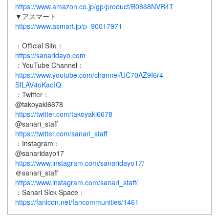
https://www.amazon.co.jp/gp/product/B0868NVR4T
▼アスマート
https://www.asmart.jp/p_90017971
：Official Site：
https://sanaridayo.com
：YouTube Channel：
https://www.youtube.com/channel/UC70AZ9I6r4-
SfLAV4oKaoIQ
：Twitter：
@takoyaki6678
https://twitter.com/takoyaki6678
@sanari_staff
https://twitter.com/sanari_staff
：Instagram：
@sanaridayo17
https://www.instagram.com/sanaridayo17/
＠sanari_staff
https://www.instagram.com/sanari_staff/
：Sanari Sick Space：
https://fanicon.net/fancommunities/1461