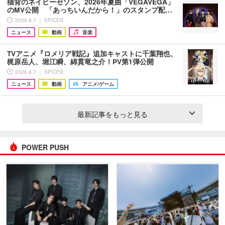
猫背のネイビーセゾン、2026年夏曲「VEGAVEGA」
のMV公開 「あっちいんだから！」のスタンプ配…
2026.8.7 ｜ SPICER
ニュース
動画
音楽
TVアニメ『ロメリア戦記』追加キャストに千葉翔也、
梶原岳人、堀江瞬、綿貫竜之介！PV第1弾公開
2026.8.7 ｜ SPICER
ニュース
動画
アニメ/ゲーム
最新記事をもっと見る
POWER PUSH