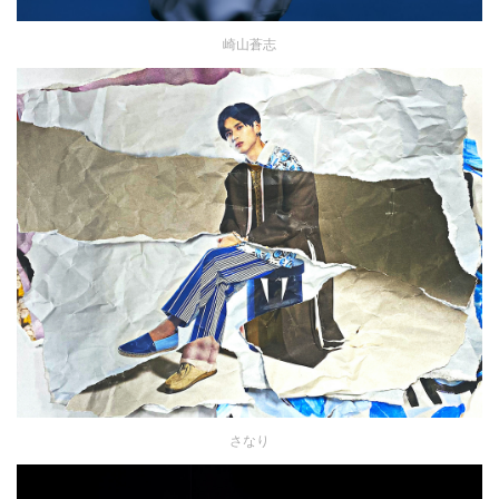
崎山蒼志
さなり