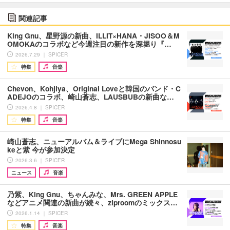
関連記事
King Gnu、星野源の新曲、ILLIT×HANA・JISOO＆M
OMOKAのコラボなど今週注目の新作を深堀り『…
2026.7.29 ｜ SPICER
特集
音楽
Chevon、Kohjiya、Original Loveと韓国のバンド・C
ADEJOのコラボ、崎山蒼志、LAUSBUBの新曲な…
2026.4.8 ｜ SPICER
特集
音楽
崎山蒼志、ニューアルバム＆ライブにMega Shinnosu
keと紫 今が参加決定
2026.3.6 ｜ SPICER
ニュース
音楽
乃紫、King Gnu、ちゃんみな、Mrs. GREEN APPLE
などアニメ関連の新曲が続々、ziproomのミックス…
2026.1.14 ｜ SPICER
特集
音楽