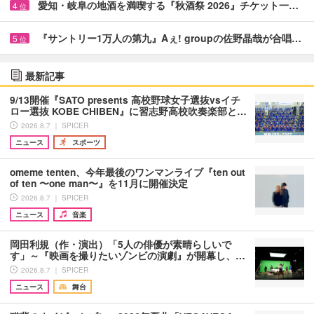
愛知・岐阜の地酒を満喫する『秋酒祭 2026』チケット一…
4
位
『サントリー1万人の第九』Aぇ! groupの佐野晶哉が合唱…
5
位
最新記事
9/13開催『SATO presents 高校野球女子選抜vsイチ
ロー選抜 KOBE CHIBEN』に習志野高校吹奏楽部と…
2026.8.7 ｜ SPICER
ニュース
スポーツ
omeme tenten、今年最後のワンマンライブ『ten out
of ten 〜one man〜』を11月に開催決定
2026.8.7 ｜ SPICER
ニュース
音楽
岡田利規（作・演出）「5人の俳優が素晴らしいで
す」～『映画を撮りたいゾンビの演劇』が開幕し、…
2026.8.7 ｜ SPICER
ニュース
舞台