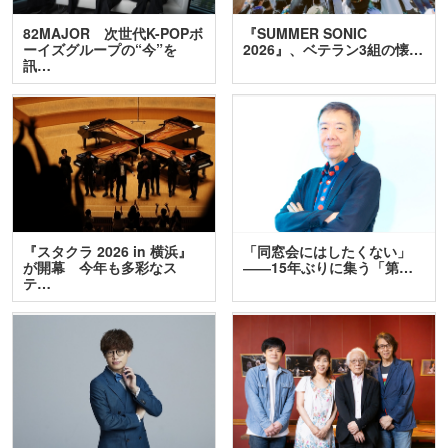
82MAJOR 次世代K-POPボ
『SUMMER SONIC
ーイズグループの“今”を
2026』、ベテラン3組の懐…
訊…
『スタクラ 2026 in 横浜』
「同窓会にはしたくない」
が開幕 今年も多彩なス
――15年ぶりに集う「第…
テ…