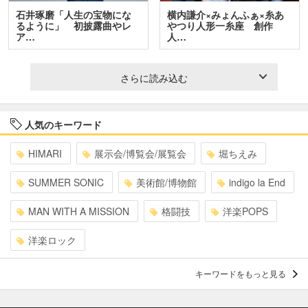
石井琢磨「人生の宝物にな
横内謙介×みょんふぁ×糸あ
るように」 初披露曲やレ
やつり人形一糸座 創作
ア…
人…
さらに読み込む
人気のキーワード
HIMARI
展示会/博覧会/展覧会
堀ちえみ
SUMMER SONIC
美術館/博物館
indigo la End
MAN WITH A MISSION
格闘技
洋楽POPS
洋楽ロック
キーワードをもっと見る