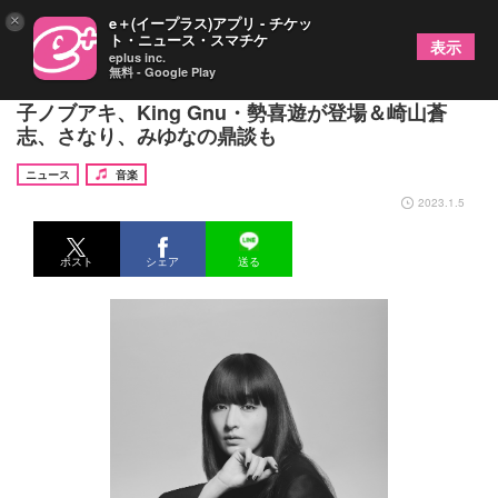
×
e＋(イープラス)アプリ - チケッ
ト・ニュース・スマチケ
表示
eplus inc.
無料 - Google Play
ミュージシャンが「20歳」を語る特番放送決定 金
子ノブアキ、King Gnu・勢喜遊が登場＆崎山蒼
志、さなり、みゆなの鼎談も
ニュース
音楽
2023.1.5
ポスト
シェア
送る