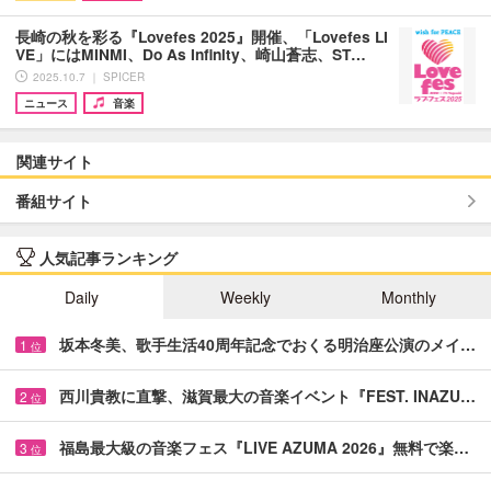
長崎の秋を彩る『Lovefes 2025』開催、「Lovefes LI
VE」にはMINMI、Do As Infinity、崎山蒼志、ST…
2025.10.7 ｜ SPICER
ニュース
音楽
関連サイト
番組サイト
人気記事ランキング
Daily
Weekly
Monthly
坂本冬美、歌手生活40周年記念でおくる明治座公演のメイ…
1
位
西川貴教に直撃、滋賀最大の音楽イベント『FEST. INAZU…
2
位
福島最大級の音楽フェス『LIVE AZUMA 2026』無料で楽…
3
位