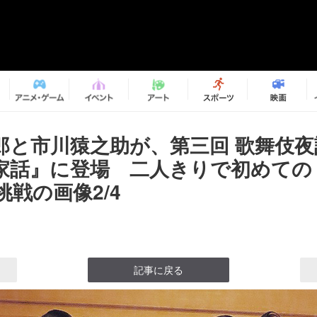
郎と市川猿之助が、第三回 歌舞伎夜
家話』に登場 二人きりで初めての
戦の画像2/4
記事に戻る