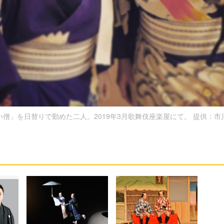
小僧」を日替りで勤めた二人。2019年3月歌舞伎座楽屋にて。 提供：市