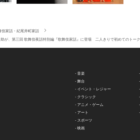
舞伎家話・紀尾井町家話
之助が、第三回 歌舞伎夜話特別編『歌舞伎家話』に登場 二人きりで初めてのトー
- 音楽
- 舞台
- イベント・レジャー
- クラシック
- アニメ・ゲーム
- アート
- スポーツ
- 映画