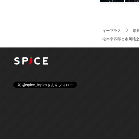
イープラス
歌
松本幸四郎と市川猿