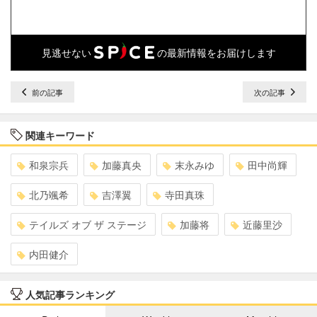
見逃せない
の最新情報をお届けします
前の記事
次の記事
関連キーワード
和泉宗兵
加藤真央
末永みゆ
田中尚輝
北乃颯希
吉澤翼
寺田真珠
テイルズ オブ ザ ステージ
加藤将
近藤里沙
内田健介
人気記事ランキング