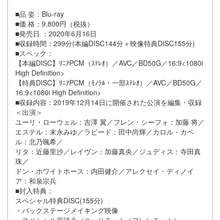
■品 姿：Blu-ray
■価 格：9,800円（税抜）
■発売日 ：2020年6月16日
■収録時間：299分(本編DISC144分＋映像特典DISC155分)
■スペック：
【本編DISC】ﾘﾆｱPCM（ｽﾃﾚｵ）／AVC／BD50G／16:9<1080i
High Definition>
【特典DISC】ﾘﾆｱPCM（ﾓﾉﾗﾙ・一部ｽﾃﾚｵ）／AVC／BD50G／
16:9<1080i High Definition>
■収録内容：2019年12月14日に開催された公演を編集・収録
＜出演＞
ユーリ・ローウェル：吉澤 翼／フレン・シーフォ：加藤 将／
エステル：末永みゆ／ラピード：田中尚輝／カロル・カペ
ル：北乃颯希／
リタ：近藤里沙／レイヴン：加藤真央／ジュディス：寺田真
珠／
ドン・ホワイトホース：内田健介／アレクセイ・ディノイ
ア：和泉宗兵
■封入特典：
スペシャル特典DISC(155分)
・バックステージメイキング映像