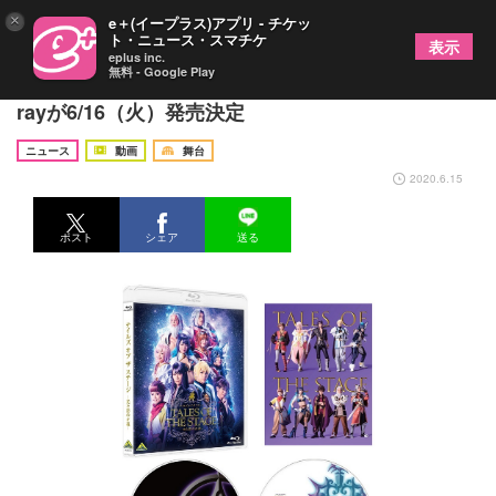
×
e＋(イープラス)アプリ - チケッ
ト・ニュース・スマチケ
表示
eplus inc.
無料 - Google Play
『テイルズ オブ ザ ステージ -光と影の正義-』Blu-
rayが6/16（火）発売決定
ニュース
動画
舞台
2020.6.15
ポスト
シェア
送る