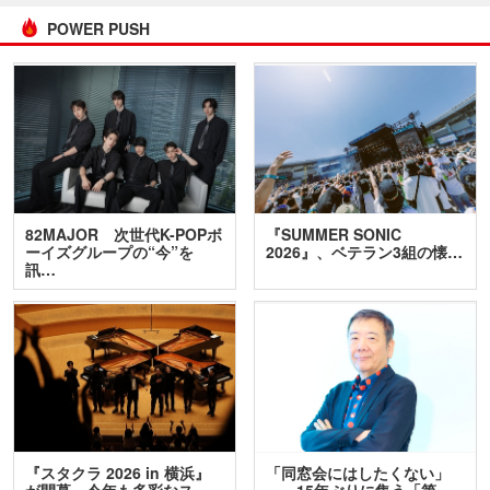
POWER PUSH
82MAJOR 次世代K-POPボ
『SUMMER SONIC
ーイズグループの“今”を
2026』、ベテラン3組の懐…
訊…
『スタクラ 2026 in 横浜』
「同窓会にはしたくない」
が開幕 今年も多彩なス
――15年ぶりに集う「第…