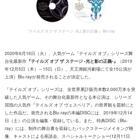
『テイルズ オブ ザ ステージ -光と影の正義-』Blu-ray
2020年6月16日（火）、人気ゲーム『テイルズ オブ』シリーズ舞
台化最新作
『テイルズ オブ ザ ステージ -光と影の正義-』
（2019
年12月5日（木）～15日（日）、天王洲銀河劇場にて全15公演が
上演）Blu-rayが発売されることが決定した。
『テイルズ オブ』シリーズは、全世界累計販売本数2,000万本を突
破した人気ゲーム。その舞台化最新作となる本公演は、シリーズ
屈指の人気作『テイルズ オブ ヴェスペリア』の世界観を題材にと
した作品だ。発売されるBlu-rayの本編DISCには、2019年12月14
日（土）の公演を編集・収録している。また、特典DISC（Blu-
ray）には、制作の舞台裏を収録したバックステージメイキング映
像、キャストによる座談会、スペシャルトークショー(12月11日