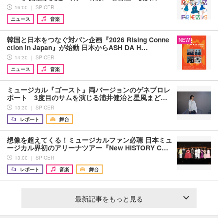
16:00 ｜ SPICER
ニュース
音楽
韓国と日本をつなぐ対バン企画『2026 Rising Conne
NEW
ction in Japan』が始動 日本からASH DA H…
14:30 ｜ SPICER
ニュース
音楽
ミュージカル『ゴースト』両バージョンのゲネプロレ
ポート 3度目のサムを演じる浦井健治と星風まど…
13:30 ｜ SPICER
レポート
舞台
想像を超えてくる！ミュージカルファン必聴 日本ミュ
ージカル界初のアリーナツアー『New HISTORY C…
13:00 ｜ SPICER
レポート
音楽
舞台
最新記事をもっと見る