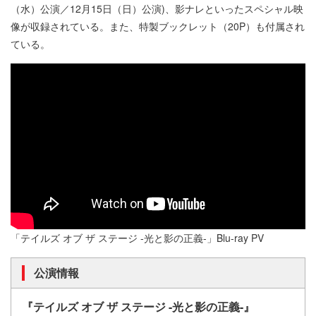
（水）公演／12月15日（日）公演)、影ナレといったスペシャル映
像が収録されている。また、特製ブックレット（20P）も付属され
ている。
「テイルズ オブ ザ ステージ -光と影の正義-」Blu-ray PV
公演情報
『テイルズ オブ ザ ステージ -光と影の正義-』