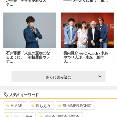
テ…
石井琢磨「人生の宝物にな
横内謙介×みょんふぁ×糸あ
るように」 初披露曲やレ
やつり人形一糸座 創作
ア…
人…
さらに読み込む
人気のキーワード
HIMARI
堀ちえみ
SUMMER SONIC
indigo la End
展示会/博覧会/展覧会