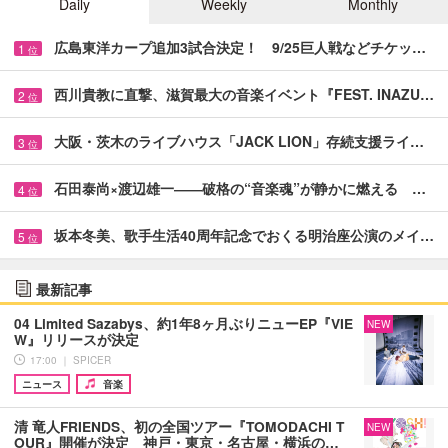
Daily
Weekly
Monthly
広島東洋カープ追加3試合決定！ 9/25巨人戦などチケッ…
1
位
西川貴教に直撃、滋賀最大の音楽イベント『FEST. INAZU…
2
位
大阪・茨木のライブハウス「JACK LION」存続支援ライ…
3
位
石田泰尚×渡辺雄一――破格の“音楽魂”が静かに燃える …
4
位
坂本冬美、歌手生活40周年記念でおくる明治座公演のメイ…
5
位
最新記事
04 Limited Sazabys、約1年8ヶ月ぶりニューEP『VIE
NEW
W』リリースが決定
17:00 ｜ SPICER
ニュース
音楽
清 竜人FRIENDS、初の全国ツアー『TOMODACHI T
NEW
OUR』開催が決定 神戸・東京・名古屋・横浜の…