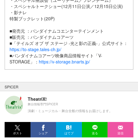
・スペシャル座談会（ユーリチーム／フレンチーム）
・スペシャルトークショー(12月11日公演／12月15日公演)
・影ナレ
特製ブックレット(20P)
■発売元 ：バンダイナムコエンターテインメント
■販売元 ：バンダイナムコアーツ
■「テイルズ オブ ザ ステージ -光と影の正義-」公式サイト：
https://to-stage.tales-ch.jp/
■バンダイナムコアーツ映像商品情報サイト「V-
STORAGE」：
https://v-storage.bnarts.jp/
SPICER
TheatriX!
舞台情報専門SPICER
演劇・ミュージカル・舞台全般の情報をお届けします。
ポスト
シェア
はてブ
送る
送信