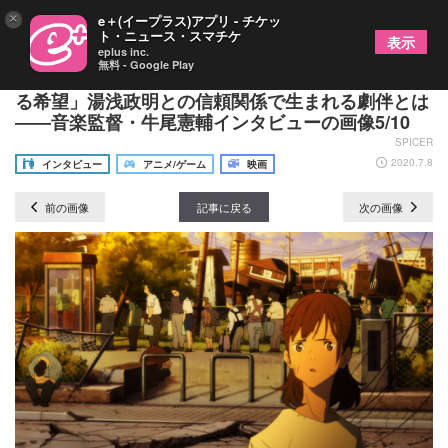
×
e＋(イープラス)アプリ - チケッ
ト・ニュース・スマチケ
表示
eplus inc.
無料 - Google Play
アニメ『日本沈没2020』で描かれている「そこにあ
る希望」湯浅政明との信頼関係で生まれる劇伴とは
――音楽監督・牛尾憲輔インタビューの画像5/10
SPICER
2020.7.8
インタビュー
アニメ/ゲーム
映画
前の画像
記事に戻る
次の画像