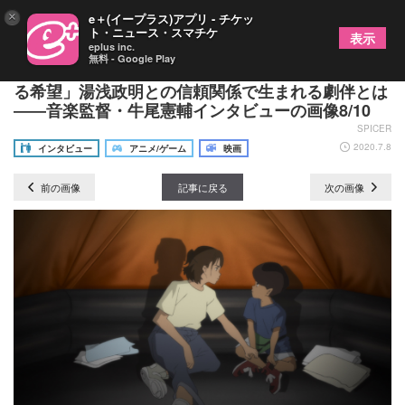
×
e＋(イープラス)アプリ - チケッ
ト・ニュース・スマチケ
表示
eplus inc.
無料 - Google Play
アニメ『日本沈没2020』で描かれている「そこにあ
る希望」湯浅政明との信頼関係で生まれる劇伴とは
――音楽監督・牛尾憲輔インタビューの画像8/10
SPICER
2020.7.8
インタビュー
アニメ/ゲーム
映画
前の画像
記事に戻る
次の画像