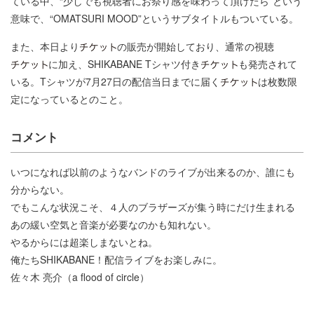
ている中、“少しでも視聴者にお祭り感を味わって頂けたら”という
意味で、“OMATSURI MOOD”というサブタイトルもついている。
また、本日より
の販売が開始しており、通常の視聴
に加え、SHIKABANE Tシャツ付き
も発売されて
いる。Tシャツが7月27日の配信当日までに届く
は枚数限
定になっているとのこと。
コメント
いつになれば以前のようなバンドのライブが出来るのか、誰にも
分からない。
でもこんな状況こそ、４人のブラザーズが集う時にだけ生まれる
あの緩い空気と音楽が必要なのかも知れない。
やるからには超楽しまないとね。
俺たちSHIKABANE！配信ライブをお楽しみに。
佐々木 亮介（a flood of circle）