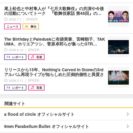
尾上松也と中村隼人が『七月大歌舞伎』の共演や今後
の活動についてトーク 『歌舞伎家話 第48回』の…
2026.7.7 ｜ SPICER
ニュース
舞台
The BirthdayとPaleduskに布袋寅泰、宮崎朝子、TAK
UMA、ホリエアツシ、菅原卓郎らが集ったGTR…
2026.6.10 ｜ SPICER
レポート
音楽
リリースから15年、Nothing's Carved In Stoneの3rd
アルバム再現ライブが知らしめた圧倒的個性と異質さ
2026.3.11 ｜ SPICER
レポート
音楽
関連サイト
a flood of circle オフィシャルサイト
9mm Parabellum Bullet オフィシャルサイト