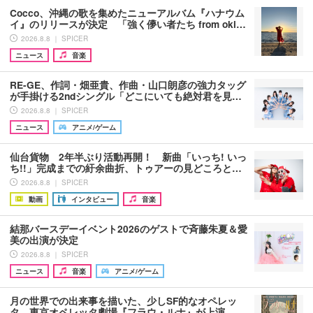
Cocco、沖縄の歌を集めたニューアルバム『ハナウム
イ』のリリースが決定 「強く儚い者たち from oki…
2026.8.8 ｜ SPICER
ニュース
音楽
RE-GE、作詞・畑亜貴、作曲・山口朗彦の強力タッグ
が手掛ける2ndシングル「どこにいても絶対君を見…
2026.8.8 ｜ SPICER
ニュース
アニメ/ゲーム
仙台貨物 2年半ぶり活動再開！ 新曲「いっち! いっ
ち!!」完成までの紆余曲折、トゥアーの見どころと…
2026.8.8 ｜ SPICER
動画
インタビュー
音楽
結那バースデーイベント2026のゲストで斉藤朱夏＆愛
美の出演が決定
2026.8.8 ｜ SPICER
ニュース
音楽
アニメ/ゲーム
月の世界での出来事を描いた、少しSF的なオペレッ
タ 東京オペレッタ劇場『フラウ・ルナ』が上演