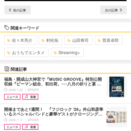
前の記事
次の記事
関連キーワード
佐々木亮介
村松拓
山田将司
菅原卓郎
おうちでエンタメ
Streaming+
関連記事
福島・開成山大神宮で『MUSIC GROOVE』特別公開
収録『ピーマン組合、初出荷。──八月の祈りと宴 …
2026.7.22 ｜ SPICER
ニュース
音楽
開催まであと1週間！ 『フジロック '26』外山和彦率
いるスペシャルバンドと豪華ゲストがクロージング…
2026.7.17 ｜ SPICER
ニュース
音楽