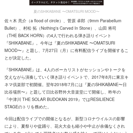
夏のSHIKABANE 〜OMATSURI MOOD〜
佐々木 亮介（a flood of circle）、菅原 卓郎（9mm Parabellum
Bullet）、村松 拓（Nothing's Carved In Stone）、山田 将司
（THE BACK HORN）の4人で行われる弾き語りイベント
『SHIKABANE』。今年は『夏のSHIKABANE 〜OMATSURI
MOOD〜』と題し、7月27日（月）に有料配信ライブを開催するこ
とが決定した。
『SHIKABANE』は、4人のボーカリストがセッションやトークを
交えながら演奏していく弾き語りイベントで、2017年8月に東京キ
ネマ倶楽部で初開催。翌年2018年7月には『夏のSHIKABANE〜日
比谷場所〜』と題して日比谷野外大音楽堂にて開催し、昨年の
『中津川 THE SOLAR BUDOKAN 2019』ではRESILIENCE
STAGEのトリを務めた。
今回は配信ライブでの開催となるが、新型コロナウイルスの影響
により、夏祭りや盆踊り、花火大会も縮小や中止が余儀なくされ