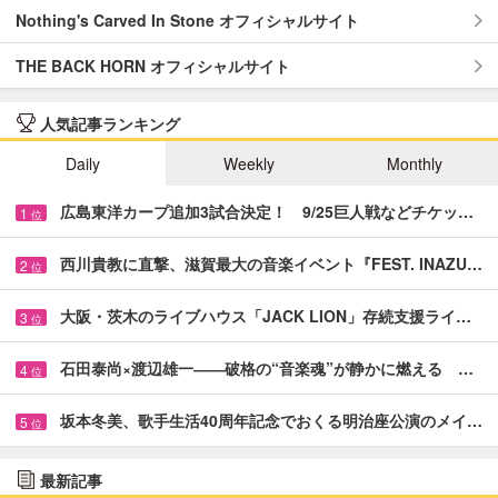
Nothing's Carved In Stone オフィシャルサイト
THE BACK HORN オフィシャルサイト
人気記事ランキング
Daily
Weekly
Monthly
広島東洋カープ追加3試合決定！ 9/25巨人戦などチケッ…
1
位
西川貴教に直撃、滋賀最大の音楽イベント『FEST. INAZU…
2
位
大阪・茨木のライブハウス「JACK LION」存続支援ライ…
3
位
石田泰尚×渡辺雄一――破格の“音楽魂”が静かに燃える …
4
位
坂本冬美、歌手生活40周年記念でおくる明治座公演のメイ…
5
位
最新記事