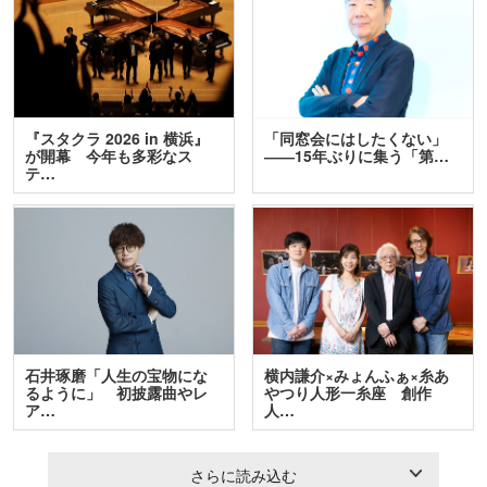
『スタクラ 2026 in 横浜』
「同窓会にはしたくない」
が開幕 今年も多彩なス
――15年ぶりに集う「第…
テ…
石井琢磨「人生の宝物にな
横内謙介×みょんふぁ×糸あ
るように」 初披露曲やレ
やつり人形一糸座 創作
ア…
人…
さらに読み込む