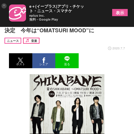
×
e＋(イープラス)アプリ - チケッ
ト・ニュース・スマチケ
表示
eplus inc.
無料 - Google Play
『夏のSHIKABANE』、有料配信ライブとして開催
決定 今年は“OMATSURI MOOD”に
ニュース
音楽
2020.7.7
ポスト
シェア
送る