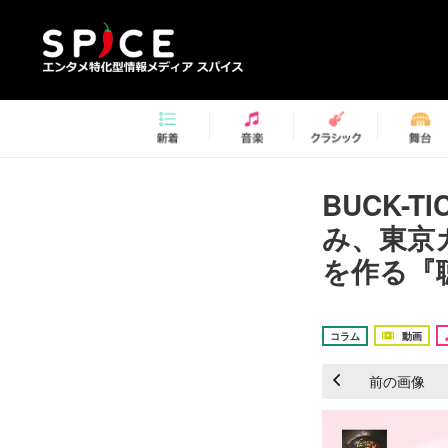
BUCK-
み、東京
を作る『聴
コラム
動画
前の画像