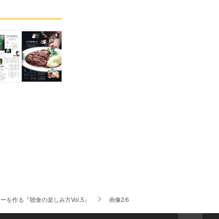
を作る『聴食の楽しみ方Vol.5』
画像2/6