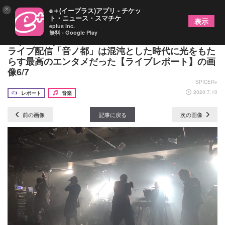
×
e＋(イープラス)アプリ - チケッ
ト・ニュース・スマチケ
表示
eplus inc.
無料 - Google Play
Capital Rhythm（キャピタリズム）無観客バンド
ライブ配信「音ノ都」は混沌とした時代に光をもた
らす最高のエンタメだった【ライブレポート】の画
像6/7
SPICER+
2020.7.10
レポート
音楽
前の画像
記事に戻る
次の画像