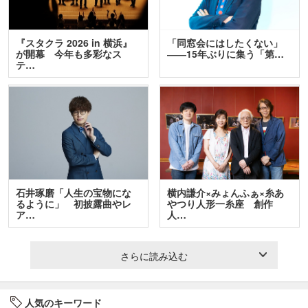
『スタクラ 2026 in 横浜』
「同窓会にはしたくない」
が開幕 今年も多彩なス
――15年ぶりに集う「第…
テ…
石井琢磨「人生の宝物にな
横内謙介×みょんふぁ×糸あ
るように」 初披露曲やレ
やつり人形一糸座 創作
ア…
人…
さらに読み込む
人気のキーワード