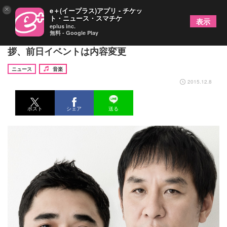
×
e＋(イープラス)アプリ - チケッ
ト・ニュース・スマチケ
表示
eplus inc.
無料 - Google Play
電気グルーヴ映画公開初日に2人そろって舞台挨
拶、前日イベントは内容変更
ニュース
音楽
2015.12.8
ポスト
シェア
送る