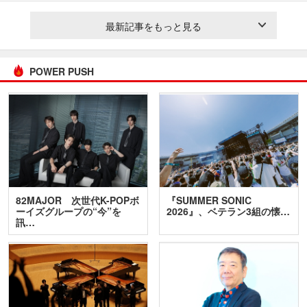
最新記事をもっと見る
POWER PUSH
82MAJOR 次世代K-POPボ
『SUMMER SONIC
ーイズグループの“今”を
2026』、ベテラン3組の懐…
訊…