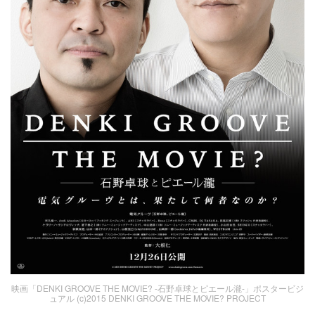
映画「DENKI GROOVE THE MOVIE? -石野卓球とピエール瀧-」ポスタービジ
ュアル (c)2015 DENKI GROOVE THE MOVIE? PROJECT