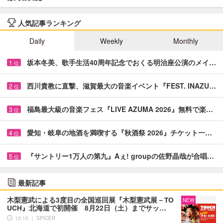
人気記事ランキング
Daily
Weekly
Monthly
坂本冬美、歌手生活40周年記念でおくる明治座公演のメイ…
1
位
西川貴教に直撃、滋賀最大の音楽イベント『FEST. INAZU…
2
位
福島最大級の音楽フェス『LIVE AZUMA 2026』無料で楽…
3
位
愛知・岐阜の地酒を満喫する『秋酒祭 2026』チケット一…
4
位
『サントリー1万人の第九』Aぇ! groupの佐野晶哉が合唱…
5
位
最新記事
木梨憲武による3度目の全国巡回展『木梨憲武展－TO
NEW
UCH』北海道で初開催 8月22日（土）までサッ…
12:10 ｜ SPICER