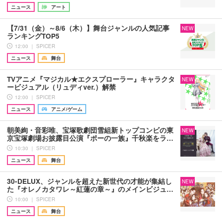
ニュース
アート
【7/31（金）～8/6（木）】舞台ジャンルの人気記事
NEW
ランキングTOP5
12:00 ｜ SPICER
ニュース
舞台
TVアニメ『マジカル★エクスプローラー』キャラクタ
NEW
ービジュアル（リュディver.）解禁
12:00 ｜ SPICER
ニュース
アニメ/ゲーム
朝美絢・音彩唯、宝塚歌劇団雪組新トップコンビの東
NEW
京宝塚劇場お披露目公演『ポーの一族』千秋楽をラ…
10:30 ｜ SPICER
ニュース
舞台
30-DELUX、ジャンルを超えた新世代の才能が集結し
NEW
た『オレノカタワレ～紅蓮の章～』のメインビジュ…
10:00 ｜ SPICER
ニュース
舞台