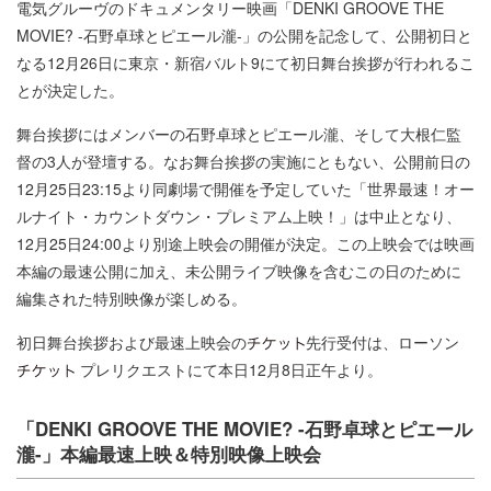
電気グルーヴのドキュメンタリー映画「DENKI GROOVE THE
MOVIE? -石野卓球とピエール瀧-」の公開を記念して、公開初日と
なる12月26日に東京・新宿バルト9にて初日舞台挨拶が行われるこ
とが決定した。
舞台挨拶にはメンバーの石野卓球とピエール瀧、そして大根仁監
督の3人が登壇する。なお舞台挨拶の実施にともない、公開前日の
12月25日23:15より同劇場で開催を予定していた「世界最速！オー
ルナイト・カウントダウン・プレミアム上映！」は中止となり、
12月25日24:00より別途上映会の開催が決定。この上映会では映画
本編の最速公開に加え、未公開ライブ映像を含むこの日のために
編集された特別映像が楽しめる。
初日舞台挨拶および最速上映会の
先行受付は、ローソン
プレリクエストにて本日12月8日正午より。
「DENKI GROOVE THE MOVIE? -石野卓球とピエール
瀧-」本編最速上映＆特別映像上映会