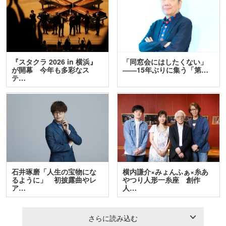
『スタクラ 2026 in 横浜』
「同窓会にはしたくない」
が開幕 今年も多彩なス
――15年ぶりに集う「第…
テ…
石井琢磨「人生の宝物にな
横内謙介×みょんふぁ×糸あ
るように」 初披露曲やレ
やつり人形一糸座 創作
ア…
人…
さらに読み込む