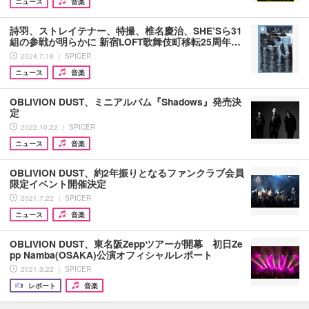
ニュース
音楽
詩羽、ストレイテナー、特撮、椎名慶治、SHE’Sら31
組の参戦が明らかに 新宿LOFT歌舞伎町移転25周年…
2024.7.18 ｜ SPICER
ニュース
音楽
OBLIVION DUST、ミニアルバム『Shadows』発売決
定
2022.10.22 ｜ SPICER
ニュース
音楽
OBLIVION DUST、約2年振りとなるファンクラブ会員
限定イベント開催決定
2021.7.22 ｜ SPICER
ニュース
音楽
OBLIVION DUST、東名阪Zeppツアーが開幕 初日Ze
pp Namba(OSAKA)公演オフィシャルレポート
2021.3.22 ｜ SPICER
レポート
音楽