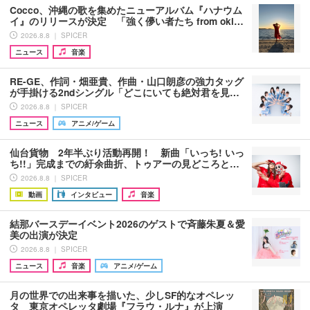
Cocco、沖縄の歌を集めたニューアルバム『ハナウム
イ』のリリースが決定 「強く儚い者たち from oki…
2026.8.8 ｜ SPICER
ニュース
音楽
RE-GE、作詞・畑亜貴、作曲・山口朗彦の強力タッグ
が手掛ける2ndシングル「どこにいても絶対君を見…
2026.8.8 ｜ SPICER
ニュース
アニメ/ゲーム
仙台貨物 2年半ぶり活動再開！ 新曲「いっち! いっ
ち!!」完成までの紆余曲折、トゥアーの見どころと…
2026.8.8 ｜ SPICER
動画
インタビュー
音楽
結那バースデーイベント2026のゲストで斉藤朱夏＆愛
美の出演が決定
2026.8.8 ｜ SPICER
ニュース
音楽
アニメ/ゲーム
月の世界での出来事を描いた、少しSF的なオペレッ
タ 東京オペレッタ劇場『フラウ・ルナ』が上演