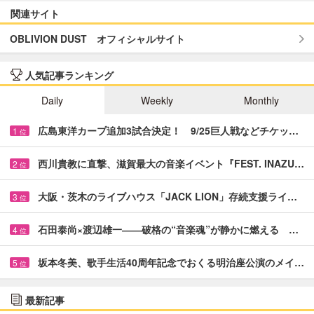
関連サイト
OBLIVION DUST オフィシャルサイト
人気記事ランキング
Daily
Weekly
Monthly
広島東洋カープ追加3試合決定！ 9/25巨人戦などチケッ…
1
位
西川貴教に直撃、滋賀最大の音楽イベント『FEST. INAZU…
2
位
大阪・茨木のライブハウス「JACK LION」存続支援ライ…
3
位
石田泰尚×渡辺雄一――破格の“音楽魂”が静かに燃える …
4
位
坂本冬美、歌手生活40周年記念でおくる明治座公演のメイ…
5
位
最新記事