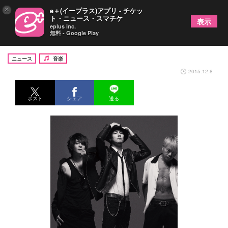
×
e＋(イープラス)アプリ - チケッ
ト・ニュース・スマチケ
表示
eplus inc.
無料 - Google Play
OBLIVION DUST、1年半ぶりツアー東名阪で開催
ニュース
音楽
2015.12.8
ポスト
シェア
送る