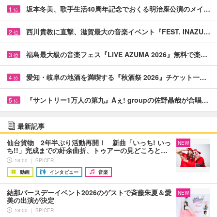
坂本冬美、歌手生活40周年記念でおくる明治座公演のメイ…
1
位
西川貴教に直撃、滋賀最大の音楽イベント『FEST. INAZU…
2
位
福島最大級の音楽フェス『LIVE AZUMA 2026』無料で楽…
3
位
愛知・岐阜の地酒を満喫する『秋酒祭 2026』チケット一…
4
位
『サントリー1万人の第九』Aぇ! groupの佐野晶哉が合唱…
5
位
最新記事
仙台貨物 2年半ぶり活動再開！ 新曲「いっち! いっ
NEW
ち!!」完成までの紆余曲折、トゥアーの見どころと…
18:00 ｜ SPICER
動画
インタビュー
音楽
結那バースデーイベント2026のゲストで斉藤朱夏＆愛
NEW
美の出演が決定
18:00 ｜ SPICER