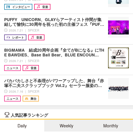
インタビュー
音楽
PUFFY UNICORN、GLAYらアーティスト仲間が集
結して愉快に30周年を祝った初の主催フェス『PUF…
2026.7.21 ｜ SPICER
レポート
音楽
BIGMAMA 結成20周年企画『全てがBになる』にTH
E BAWDIES、Base Ball Bear、BLUE ENCOUN…
2026.7.21 ｜ SPICER
ニュース
音楽
バカバカしさと不条理がパワーアップした、舞台『赤
塚不二夫スクラップブック Vol.2』セーラー服姿の…
2026.7.16 ｜ SPICER
ニュース
舞台
人気記事ランキング
Daily
Weekly
Monthly