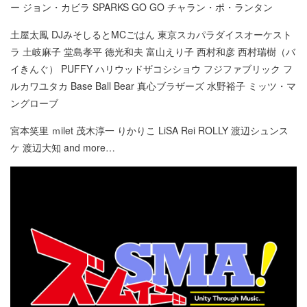
ー ジョン・カビラ SPARKS GO GO チャラン・ポ・ランタン
土屋太鳳 DJみそしるとMCごはん 東京スカパラダイスオーケスト
ラ 土岐麻子 堂島孝平 徳光和夫 富山えり子 西村和彦 西村瑞樹（バ
イきんぐ） PUFFY ハリウッドザコシショウ フジファブリック フ
ルカワユタカ Base Ball Bear 真心ブラザーズ 水野裕子 ミッツ・マ
ングローブ
宮本笑里 ｍilet 茂木淳一 りかりこ LiSA Rei ROLLY 渡辺シュンス
ケ 渡辺大知 and more…