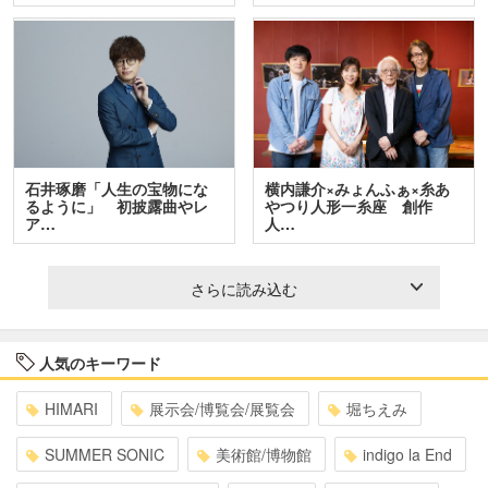
石井琢磨「人生の宝物にな
横内謙介×みょんふぁ×糸あ
るように」 初披露曲やレ
やつり人形一糸座 創作
ア…
人…
さらに読み込む
人気のキーワード
HIMARI
展示会/博覧会/展覧会
堀ちえみ
SUMMER SONIC
美術館/博物館
indigo la End