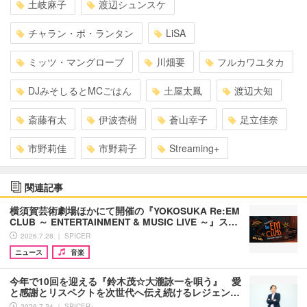
土岐麻子
渡辺シュンスケ
チャラン・ポ・ランタン
LiSA
ミッツ・マングローブ
川畑要
フルカワユタカ
DJみそしるとMCごはん
土屋太鳳
渡辺大知
斎藤有太
伊波杏樹
蒼山幸子
足立佳奈
市野莉佳
市野莉子
Streaming+
関連記事
横須賀芸術劇場ほかにて開催の『YOKOSUKA Re:EM
CLUB ～ ENTERTAINMENT & MUSIC LIVE ～』ス…
2026.7.28 ｜ SPICER
ニュース
音楽
今年で10回を迎える『鈴木茂☆大瀧詠一を唄う』 愛
と感謝とリスペクトを次世代へ伝え続けるレジェン…
2026.7.24 ｜ SPICER+