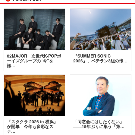
82MAJOR 次世代K-POPボ
『SUMMER SONIC
ーイズグループの“今”を
2026』、ベテラン3組の懐…
訊…
『スタクラ 2026 in 横浜』
「同窓会にはしたくない」
が開幕 今年も多彩なス
――15年ぶりに集う「第…
テ…