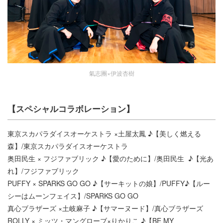
氣志團×伊波杏樹
【スペシャルコラボレーション】
東京スカパラダイスオーケストラ ×土屋太鳳 ♪【美しく燃える
森】/東京スカパラダイスオーケストラ
奥田民生 × フジファブリック ♪【愛のために】/奥田民生 ♪【光あ
れ】/フジファブリック
PUFFY × SPARKS GO GO ♪【サーキットの娘】/PUFFY♪【ルー
シーはムーンフェイス】/SPARKS GO GO
真心ブラザーズ ×土岐麻子 ♪【サマーヌード】/真心ブラザーズ
ROLLY × ミッツ・マングローブ×りかりこ ♪【BE MY