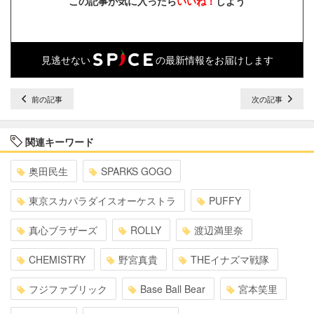
この記事が気に入ったら
いいね！
しよう
見逃せない
の最新情報をお届けします
前の記事
次の記事
関連キーワード
奥田民生
SPARKS GOGO
東京スカパラダイスオーケストラ
PUFFY
真心ブラザーズ
ROLLY
渡辺満里奈
CHEMISTRY
野宮真貴
THEイナズマ戦隊
フジファブリック
Base Ball Bear
宮本笑里