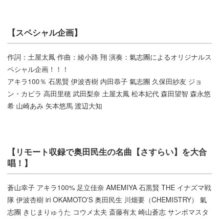
【スペシャル企画】
作詞：土屋太鳳 作曲：綾小路 翔 演奏：氣志團によるオリジナルス
ペシャル企画！！！
アキラ100％ 石黒賢 伊波杏樹 内田恭子 氣志團 久保田紗友 ジョ
ン・カビラ 高田里穂 武田梨奈 土屋太鳳 松本妃代 森田望智 森永悠
希 山崎あみ 矢本悠馬 渡辺大知
【リモート収録で奥田民生の名曲【さすらい】を大合
唱！】
蒼山幸子 アキラ100% 足立佳奈 AMEMIYA 石黒賢 THE イナズマ戦
隊 伊波杏樹 iri OKAMOTO'S 奥田民生 川畑要（CHEMISTRY） 氣
志團 きじまりゅうた コウメ太夫 斎藤有太 崎山蒼志 サンボマスタ