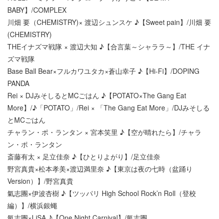
BABY】/COMPLEX
川畑 要（CHEMISTRY)× 渡辺シュンスケ ♪【Sweet pain】/川畑 要
(CHEMISTRY)
THEイナズマ戦隊 × 渡辺大知 ♪【合言葉～シャララ～】/THE イナ
ズマ戦隊
Base Ball Bear×フルカワユタカ×蒼山幸子 ♪【Hi-Fi】/DOPING
PANDA
Rei × DJみそしるとMCごはん ♪【POTATO×The Gang Eat
More】/♪「POTATO」/Rei × 「The Gang Eat More」/DJみそしる
とMCごはん
チャラン・ポ・ランタン × 宮本笑里 ♪【空が晴れたら】/チャラ
ン・ポ・ランタン
斎藤有太 × 足立佳奈 ♪【ひとりよがり】/足立佳奈
野宮真貴×松本孝美×渡辺満里奈 ♪【東京は夜の七時（盆踊り
Version）】/野宮真貴
氣志團×伊波杏樹 ♪【ツッパリ High School Rock’n Roll（登校
編）】/横浜銀蠅
氣志團×LiSA ♪【One Night Carnival】/氣志團