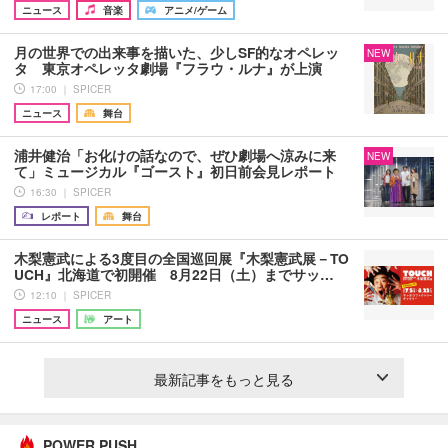
ニュース
音楽
アニメ/ゲーム
月の世界での出来事を描いた、少しSF的なオペレッ
NEW
タ 東京オペレッタ劇場『フラウ・ルナ』が上演
17:00 ｜ SPICER
ニュース
舞台
浦井健治「お化けの話なので、ぜひ劇場へ涼みに来
NEW
て」ミュージカル『ゴースト』初日前会見レポート
16:30 ｜ SPICER
レポート
舞台
木梨憲武による3度目の全国巡回展『木梨憲武展－TO
UCH』北海道で初開催 8月22日（土）までサッ…
12:10 ｜ SPICER
ニュース
アート
最新記事をもっと見る
POWER PUSH