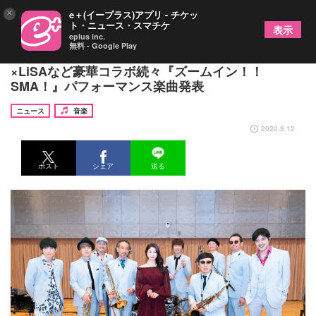
×
e＋(イープラス)アプリ - チケッ
ト・ニュース・スマチケ
表示
eplus inc.
無料 - Google Play
スカパラ×土屋太鳳、民生×フジファブ、氣志團
×LiSAなど豪華コラボ続々『ズームイン！！
SMA！』パフォーマンス楽曲発表
ニュース
音楽
2020.8.12
ポスト
シェア
送る