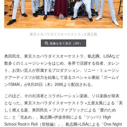
東京スカパラダイスオーケストラ ×土屋太鳳
画像を全て表示（3件）
奥田民生、東京スカパラダイスオーケストラ、氣志團、LiSAなど
数多くのミュージシャンをはじめ、各界で活躍する役者、タレン
ト、お笑い芸人が所属するプロダクション、ソニー・ミュージッ
クアーティスツが総力を結集して送るスペシャル番組『ズームイ
ン!!SMA!』が8月20日（木）20時より配信される。
このほど、その出演者とコラボレーション楽曲、ソロ楽曲が発表
となった。東京スカパラダイスオーケストラ ×土屋太鳳による「美
しく燃える森、奥田民生 × フジファブリックによる「愛のため
に」と「光あれ」、氣志團×伊波杏樹による「ツッパリ High
School Rock’n Roll（登校編）」、氣志團×LiSAによる「One Night