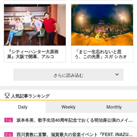
『シティーハンター大原画
「まじ一生忘れないと思
展』大阪で開幕、アルコ
う、この光景」スガ シカオ
＆…
と…
さらに読み込む
人気記事ランキング
Daily
Weekly
Monthly
坂本冬美、歌手生活40周年記念でおくる明治座公演のメイ…
1
位
西川貴教に直撃、滋賀最大の音楽イベント『FEST. INAZU…
2
位