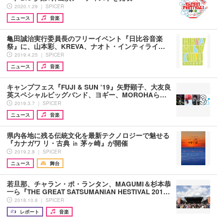
2020.1.29 ｜ SPICER
ニュース
音楽
亀田誠治実行委員長のフリーイベント『日比谷音楽
祭』に、山本彩、KREVA、ナオト・インティライ…
2019.4.25 ｜ SPICER
ニュース
音楽
キャンプフェス『FUJI & SUN ’19』矢野顕子、大友良
英スペシャルビッグバンド、ヨギー、MOROHAら…
2019.3.7 ｜ SPICER
ニュース
音楽
県内各地に残る伝統文化を最新テクノロジーで魅せる
『カナガワ リ・古典 ㏌ 茅ヶ崎』が開催
2019.2.8 ｜ SPICER
ニュース
舞台
若旦那、チャラン・ポ・ランタン、MAGUMI＆杉本恭
一ら『THE GREAT SATSUMANIAN HESTIVAL 201…
2018.10.8 ｜ SPICER
レポート
音楽