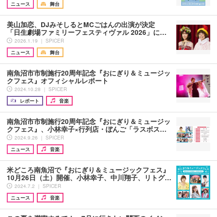
ニュース
舞台
美山加恋、DJみそしるとMCごはんの出演が決定
「日生劇場ファミリーフェスティヴァル 2026」に…
2026.1.19 ｜ SPICER
ニュース
舞台
南魚沼市市制施行20周年記念『おにぎり＆ミュージッ
クフェス』オフィシャルレポート
2024.10.28 ｜ SPICER
レポート
音楽
南魚沼市市制施行20周年記念『おにぎり＆ミュージッ
クフェス』、小林幸子×行列店・ぼんご「ラスボス…
2024.9.26 ｜ SPICER
ニュース
音楽
米どころ南魚沼で『おにぎり＆ミュージックフェス』
10月26日（土）開催、小林幸子、中川翔子、リトグ…
2024.7.2 ｜ SPICER
ニュース
音楽