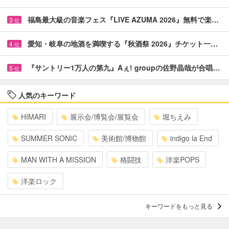
福島最大級の音楽フェス『LIVE AZUMA 2026』無料で楽…
3
位
愛知・岐阜の地酒を満喫する『秋酒祭 2026』チケット一…
4
位
『サントリー1万人の第九』Aぇ! groupの佐野晶哉が合唱…
5
位
人気のキーワード
HIMARI
展示会/博覧会/展覧会
堀ちえみ
SUMMER SONIC
美術館/博物館
indigo la End
MAN WITH A MISSION
格闘技
洋楽POPS
洋楽ロック
キーワードをもっと見る