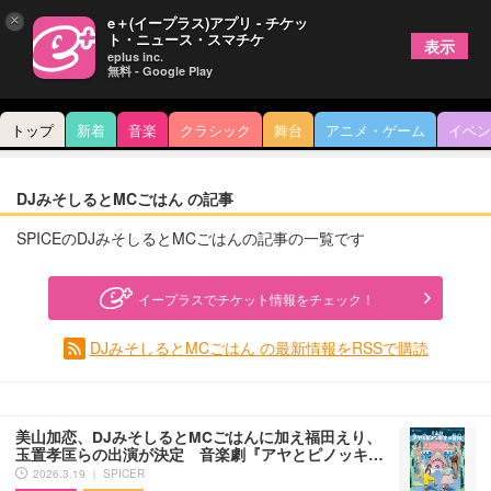
×
e＋(イープラス)アプリ - チケッ
ト・ニュース・スマチケ
表示
eplus inc.
無料 - Google Play
トップ
新着
音楽
クラシック
舞台
アニメ・ゲーム
イベン
DJみそしるとMCごはん の記事
SPICEのDJみそしるとMCごはんの記事の一覧です
イープラスでチケット情報をチェック！
DJみそしるとMCごはん の最新情報をRSSで購読
美山加恋、DJみそしるとMCごはんに加え福田えり、
玉置孝匡らの出演が決定 音楽劇『アヤとピノッキ…
2026.3.19 ｜ SPICER