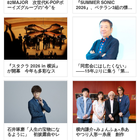
82MAJOR 次世代K-POPボ
『SUMMER SONIC
ーイズグループの“今”を
2026』、ベテラン3組の懐…
訊…
『スタクラ 2026 in 横浜』
「同窓会にはしたくない」
が開幕 今年も多彩なス
――15年ぶりに集う「第…
テ…
石井琢磨「人生の宝物にな
横内謙介×みょんふぁ×糸あ
るように」 初披露曲やレ
やつり人形一糸座 創作
ア…
人…