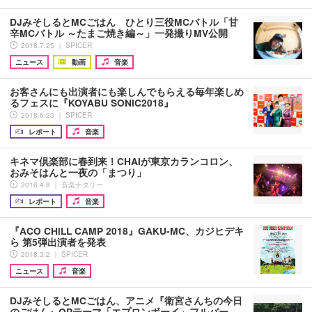
DJみそしるとMCごはん ひとり三役MCバトル「甘
辛MCバトル ～たまご焼き編～」一発撮りMV公開
2018.7.25 ｜ SPICER
ニュース
動画
音楽
お客さんにも出演者にも楽しんでもらえる毎年楽しめ
るフェスに『KOYABU SONIC2018』
2018.6.23 ｜ SPICER
レポート
音楽
キネマ倶楽部に春到来！CHAIが東京カランコロン、
おみそはんと一夜の「まつり」
2018.4.8 ｜ 音楽ナタリー
レポート
音楽
『ACO CHiLL CAMP 2018』GAKU-MC、カジヒデキ
ら 第5弾出演者を発表
2018.3.2 ｜ SPICER
ニュース
音楽
DJみそしるとMCごはん、アニメ『衛宮さんちの今日
のごはん』OPテーマ「エプロンボーイ」フルバー…