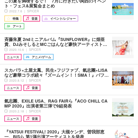
この夏を満喫するで！ 7月に行きたい関西のイベン
ト・フェス&展覧会まとめ
2022.7.6 ｜ SPICER
特集
音楽
イベント/レジャー
アート
斉藤朱夏 2ndミニアルバム『SUNFLOWER』に畑亜
貴、DJみそしるとMCごはんなど豪快アーティスト…
2020.10.6 ｜ SPICER
ニュース
アニメ/ゲーム
スカパラ×土屋太鳳、民生×フジファブ、氣志團×LiSA
など豪華コラボ続々『ズームイン！！SMA！』パフ…
2020.8.12 ｜ SPICER
ニュース
音楽
氣志團、EXILE USA、RAG FAIRら『ACO CHiLL CA
MP 2020』出演者第三弾で9組発表
2020.2.18 ｜ SPICER
ニュース
音楽
『YATSUI FESTIVAL! 2020』大槻ケンヂ、曽我部恵
一、BiSら 第1弾出演アーティストを発表