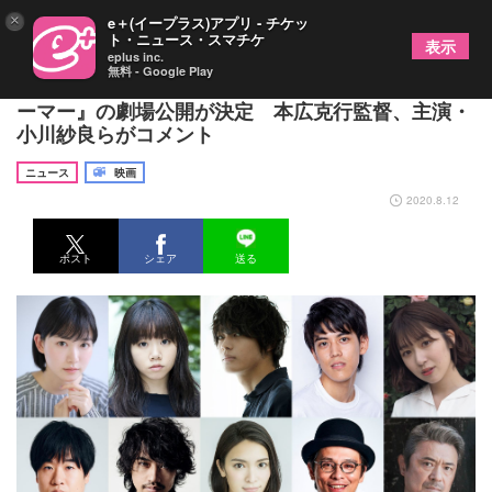
×
e＋(イープラス)アプリ - チケッ
ト・ニュース・スマチケ
表示
eplus inc.
無料 - Google Play
押井守氏が原案の実写映画『ビューティフル ドリ
ーマー』の劇場公開が決定 本広克行監督、主演・
小川紗良らがコメント
ニュース
映画
2020.8.12
ポスト
シェア
送る