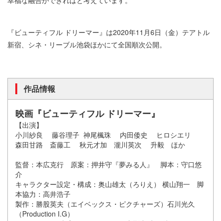
幸福な融合ができればと考えています。
『ビューティフル ドリーマー』は2020年11月6日（金）テアトル
新宿、シネ・リーブル池袋ほかにて全国順次公開。
作品情報
映画『ビューティフル ドリーマー』
【出演】
小川紗良 藤谷理子 神尾楓珠 内田倭史 ヒロシエリ
森田甘路 斎藤工 秋元才加 瀧川英次 升毅 ほか
監督：本広克行 原案：押井守『夢みる人』 脚本：守口悠
介
キャラクター設定・構成：奥山雄太（ろりえ） 横山翔一 脚
本協力：高井浩子
製作：勝股英夫（エイベックス・ピクチャーズ）石川光久
（Production I.G）