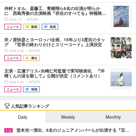
仲村トオル、斎藤工、青柳翔ら6名の出演が明らか
に 西島秀俊の主演映画『存在のすべてを』特報映…
2026.7.9 ｜ SPICER
ニュース
動画
映画
井ノ原快彦とヨーロッパ企画、15年ぶり3度目のタッ
グ 『世界の終わりかけとスリーコード』上演決定
2026.6.26 ｜ SPICER
ニュース
舞台
主演・広瀬アリス×矢崎仁司監督で実写映画化 『沖
晴くんの涙を殺して』公開が決定（コメントあり）
2026.6.20 ｜ SPICER
ニュース
映画
人気記事ランキング
Daily
Weekly
Monthly
堂本光一演出、6名のジュニアメンバーらが出演する『百…
1
位