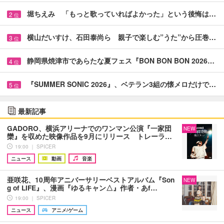
堀ちえみ 「もっと歌っていればよかった」という後悔は…
2
位
横山だいすけ、石田泰尚ら 親子で楽しむ”うた”から圧巻…
3
位
静岡県焼津市であらたな夏フェス『BON BON BON 2026…
4
位
『SUMMER SONIC 2026』、ベテラン3組の懐メロだけで…
5
位
最新記事
GADORO、横浜アリーナでのワンマン公演『一家団
NEW
欒』を収めた映像作品を9月にリリース トレーラ…
19:00 ｜ SPICER
ニュース
動画
音楽
亜咲花、10周年アニバーサリーベストアルバム『Son
NEW
g of LIFE』、漫画『ゆるキャン△』作者・あf…
19:00 ｜ SPICER
ニュース
アニメ/ゲーム