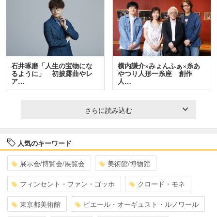
石井琢磨「人生の宝物にな
横内謙介×みょんふぁ×糸あ
るように」 初披露曲やレ
やつり人形一糸座 創作
ア…
人…
さらに読み込む
人気のキーワード
展示会/博覧会/展覧会
美術館/博物館
フィンセント・ファン・ゴッホ
クロード・モネ
東京都美術館
ピエール・オーギュスト・ルノワール