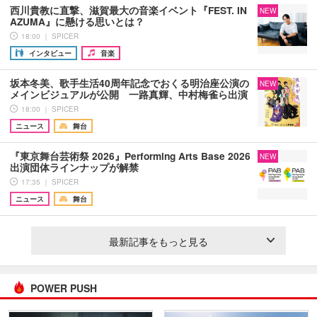
西川貴教に直撃、滋賀最大の音楽イベント『FEST. IN
NEW
AZUMA』に懸ける思いとは？
18:00 ｜ SPICER
インタビュー
音楽
坂本冬美、歌手生活40周年記念でおくる明治座公演の
NEW
メインビジュアルが公開 一路真輝、中村梅雀ら出演
18:00 ｜ SPICER
ニュース
舞台
『東京舞台芸術祭 2026』Performing Arts Base 2026
NEW
出演団体ラインナップが解禁
17:35 ｜ SPICER
ニュース
舞台
最新記事をもっと見る
POWER PUSH