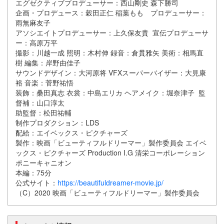
エグゼクティブプロデューサー：西山剛史 森下勝司
企画・プロデュース：穀田正仁 稲葉もも プロデューサー：
雨無麻友子
アソシエイトプロデューサー：上久保友貴 宣伝プロデューサ
ー：高原万平
撮影：川越一成 照明：木村伸 録音：倉貫雅矢 美術：相馬直
樹 編集：岸野由佳子
サウンドデザイン：大河原将 VFXスーパーバイザー：大見康
裕 音楽：菅野祐悟
装飾：桑田真志 衣裳：中島エリカ ヘアメイク：堀奈津子 監
督補：山口淳太
助監督：松田祐輔
制作プロダクション：LDS
配給：エイベックス・ピクチャーズ
製作：映画「ビューティフルドリーマー」製作委員会 エイベ
ックス・ピクチャーズ Production I.G 清栄コーポレーション
ポニーキャニオン
本編：75分
公式サイト：
https://beautifuldreamer-movie.jp/
（C）2020 映画「ビューティフルドリーマー」製作委員会