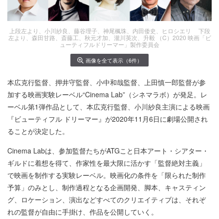
上段左より、小川紗良、藤谷理子、神尾楓珠、内田倭史、ヒロシエリ 下段
左より、森田甘路、斎藤工、秋元才加、瀧川英次、升毅 （C）2020 映画「ビ
ューティフルドリーマー」製作委員会
画像を全て表示（6件）
本広克行監督、押井守監督、小中和哉監督、上田慎一郎監督が参
加する映画実験レーベル“Cinema Lab”（シネマラボ）が発足。レ
ーベル第1弾作品として、本広克行監督、小川紗良主演による映画
『ビューティフル ドリーマー』が2020年11月6日に劇場公開され
ることが決定した。
Cinema Labは、参加監督たちがATGこと日本アート・シアター・
ギルドに着想を得て、作家性を最大限に活かす「監督絶対主義」
で映画を制作する実験レーベル。映画化の条件を「限られた制作
予算」のみとし、制作過程となる企画開発、脚本、キャスティン
グ、ロケーション、演出などすべてのクリエイティブは、それぞ
れの監督が自由に手掛け、作品を公開していく。