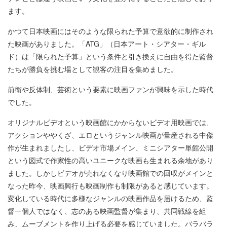
ます。
かつて日本映画にはそのような限られた予算で意欲的に制作され
た映画がありました。「ATG」（日本アート・シアター・ギル
ド）は「限られた予算」という条件と引き換えに自由を得た監督
たちが勝負を挑む場として観客の注目を集めました。
前衛や反体制、芸術という要素に映画ファンが興味を示した時代
でした。
オリジナルビデオという映画館にかからないビデオ用映画では、
アクションややくざ、エロというジャンル映画が量産される中傑
作が生まれましたし、ビデオ市場メイン、ミニシアター単館公開
という図式で作家性の高いユニークな映画も生まれる余地があり
ました。しかしビデオが売れなくなり映画館での回収がメインと
なった昨今、映画興行も映画制作も制限があると感じています。
変化している時代に多様なジャンルの映画作品を届けるため、監
督一個人ではなく、志のある映画監督が集まり、共同戦線を組
み、ムーブメントを作り上げる必要を感じていました。バラバラ