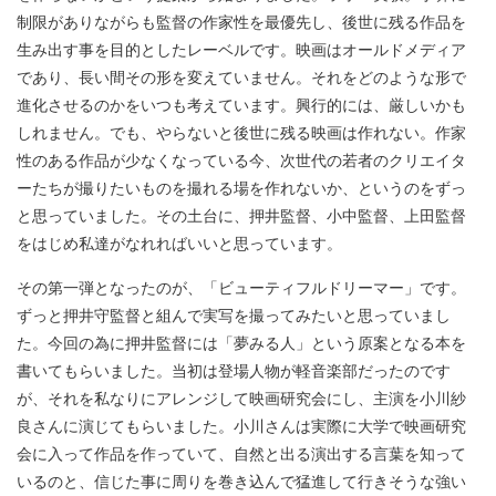
制限がありながらも監督の作家性を最優先し、後世に残る作品を
生み出す事を目的としたレーベルです。映画はオールドメディア
であり、長い間その形を変えていません。それをどのような形で
進化させるのかをいつも考えています。興行的には、厳しいかも
しれません。でも、やらないと後世に残る映画は作れない。作家
性のある作品が少なくなっている今、次世代の若者のクリエイタ
ーたちが撮りたいものを撮れる場を作れないか、というのをずっ
と思っていました。その土台に、押井監督、小中監督、上田監督
をはじめ私達がなれればいいと思っています。
その第一弾となったのが、「ビューティフルドリーマー」です。
ずっと押井守監督と組んで実写を撮ってみたいと思っていまし
た。今回の為に押井監督には「夢みる人」という原案となる本を
書いてもらいました。当初は登場人物が軽音楽部だったのです
が、それを私なりにアレンジして映画研究会にし、主演を小川紗
良さんに演じてもらいました。小川さんは実際に大学で映画研究
会に入って作品を作っていて、自然と出る演出する言葉を知って
いるのと、信じた事に周りを巻き込んで猛進して行きそうな強い