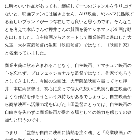
に時々いい作品があっても、継続して一つのジャンルを作り上げ
ないと、映画ファンには届きません。ATG映画、Vシネマに匹敵す
る新しいブランドが一つ存在しても良いと思うのです。そんなこ
とを考えて本広さんや押井さんの賛同を得てシネマラボ企画は動
き出しました。自主映画からスタートして商業映画に進出した大
先輩・大林宣彦監督は生涯《映画監督》ではなく、《映画作家》
と名乗っていました。
商業主義に飲み込まれることなく、自主映画、アマチュア映画の
心を忘れず、プロフェッショナルな監督ではなく、作家であろう
としてきました。今回の企画は、大型商業映画を撮ってきた押
井、本広両監督は、初心に戻って個人の想いに忠実な自主映画の
ような作品を作ろうという気持ちがあるでしょうし、自主映画か
ら商業映画へ活躍の場を広げた上田監督にとっては、自主映画の
自由さを失わずに商業映画が撮れる場としての魅力を感じての参
加だと思うのです。
つまり、「監督が自由に映画に情熱を注ぐ魂」と「商業映画」の