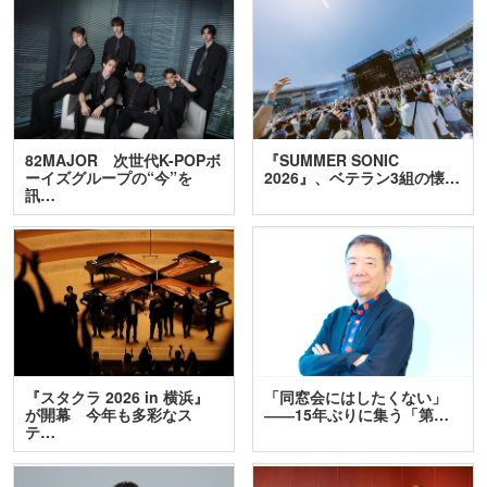
82MAJOR 次世代K-POPボ
『SUMMER SONIC
ーイズグループの“今”を
2026』、ベテラン3組の懐…
訊…
『スタクラ 2026 in 横浜』
「同窓会にはしたくない」
が開幕 今年も多彩なス
――15年ぶりに集う「第…
テ…