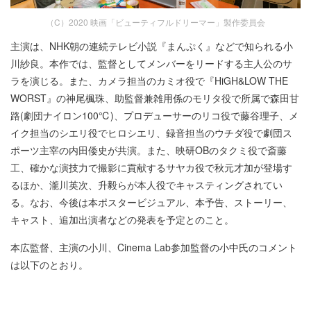
（C）2020 映画「ビューティフルドリーマー」製作委員会
主演は、NHK朝の連続テレビ小説『まんぷく』などで知られる小
川紗良。本作では、監督としてメンバーをリードする主人公のサ
ラを演じる。また、カメラ担当のカミオ役で『HiGH&LOW THE
WORST』の神尾楓珠、助監督兼雑用係のモリタ役で所属で森田甘
路(劇団ナイロン100℃)、プロデューサーのリコ役で藤谷理子、メ
イク担当のシエリ役でヒロシエリ、録音担当のウチダ役で劇団ス
ポーツ主宰の内田倭史が共演。また、映研OBのタクミ役で斎藤
工、確かな演技力で撮影に貢献するサヤカ役で秋元才加が登場す
るほか、瀧川英次、升毅らが本人役でキャスティングされてい
る。なお、今後は本ポスタービジュアル、本予告、ストーリー、
キャスト、追加出演者などの発表を予定とのこと。
本広監督、主演の小川、Cinema Lab参加監督の小中氏のコメント
は以下のとおり。