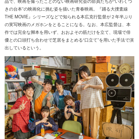
品で、映画を撮ったことのない映画研究会の部員たちが“いわくつ
きの台本”の映画化に挑む姿を描いた青春映画。『踊る大捜査線
THE MOVIE』シリーズなどで知られる本広克行監督が２年半ぶり
の実写映画のメガホンをとることになる。なお、本広監督は、本
作では完全な脚本を用いず、おおよその筋だけを立て、現場で俳
優との口頭打ち合わせで芝居をまとめる“口立て”を用いた手法で演
出しているという。