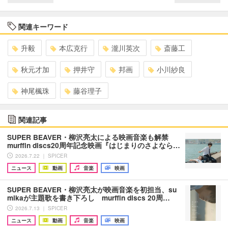
関連キーワード
升毅
本広克行
瀧川英次
斎藤工
秋元才加
押井守
邦画
小川紗良
神尾楓珠
藤谷理子
関連記事
SUPER BEAVER・柳沢亮太による映画音楽も解禁
murffin discs20周年記念映画『はじまりのさよなら…
2026.7.22 ｜ SPICER
ニュース
動画
音楽
映画
SUPER BEAVER・柳沢亮太が映画音楽を初担当、su
mikaが主題歌を書き下ろし murffin discs 20周…
2026.7.13 ｜ SPICER
ニュース
動画
音楽
映画