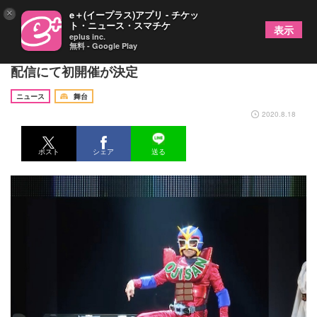
×
e＋(イープラス)アプリ - チケッ
ト・ニュース・スマチケ
表示
eplus inc.
無料 - Google Play
内村光良によるライブ『内村文化祭』 オンライン
配信にて初開催が決定
ニュース
舞台
2020.8.18
ポスト
シェア
送る