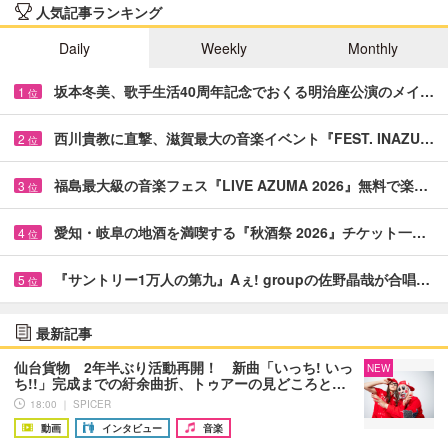
人気記事ランキング
Daily
Weekly
Monthly
坂本冬美、歌手生活40周年記念でおくる明治座公演のメイ…
1
位
西川貴教に直撃、滋賀最大の音楽イベント『FEST. INAZU…
2
位
福島最大級の音楽フェス『LIVE AZUMA 2026』無料で楽…
3
位
愛知・岐阜の地酒を満喫する『秋酒祭 2026』チケット一…
4
位
『サントリー1万人の第九』Aぇ! groupの佐野晶哉が合唱…
5
位
最新記事
仙台貨物 2年半ぶり活動再開！ 新曲「いっち! いっ
NEW
ち!!」完成までの紆余曲折、トゥアーの見どころと…
18:00 ｜ SPICER
動画
インタビュー
音楽