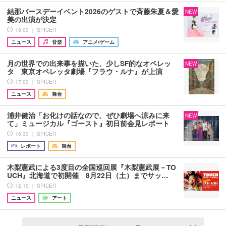
結那バースデーイベント2026のゲストで斉藤朱夏＆愛
NEW
美の出演が決定
18:00 ｜ SPICER
ニュース
音楽
アニメ/ゲーム
月の世界での出来事を描いた、少しSF的なオペレッ
NEW
タ 東京オペレッタ劇場『フラウ・ルナ』が上演
17:00 ｜ SPICER
ニュース
舞台
浦井健治「お化けの話なので、ぜひ劇場へ涼みに来
NEW
て」ミュージカル『ゴースト』初日前会見レポート
16:30 ｜ SPICER
レポート
舞台
木梨憲武による3度目の全国巡回展『木梨憲武展－TO
UCH』北海道で初開催 8月22日（土）までサッ…
12:10 ｜ SPICER
ニュース
アート