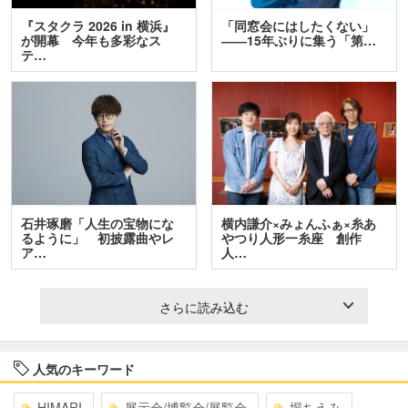
『スタクラ 2026 in 横浜』
「同窓会にはしたくない」
が開幕 今年も多彩なス
――15年ぶりに集う「第…
テ…
石井琢磨「人生の宝物にな
横内謙介×みょんふぁ×糸あ
るように」 初披露曲やレ
やつり人形一糸座 創作
ア…
人…
さらに読み込む
人気のキーワード
HIMARI
展示会/博覧会/展覧会
堀ちえみ