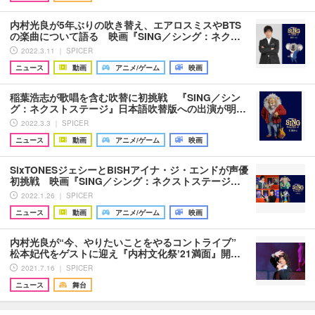
内村光良が5年ぶりの吹き替え、エアロスミスやBTS
の楽曲について語る 映画『SING／シング：ネク…
2022.3.11 ｜ SPICER
ニュース
動画
アニメ/ゲーム
映画
稲葉浩志が歌唱を含む吹替に初挑戦 『SING／シン
グ：ネクストステージ』日本語吹替版への出演が明…
2022.3.3 ｜ SPICER
ニュース
動画
アニメ/ゲーム
映画
SixTONESジェシーとBiSHアイナ・ジ・エンドが声優
初挑戦 映画『SING／シング：ネクストステージ…
2022.1.26 ｜ SPICER
ニュース
動画
アニメ/ゲーム
映画
内村光良が“今、やりたいことをやるコントライブ”
松本妃代をゲストに迎え『内村文化祭’21満面』開…
2021.7.16 ｜ SPICER
ニュース
舞台