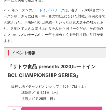
2020年シーズンの
ルートインBCリーグ
は、各チーム60試合の1シ
ーズン制、さらには東・中・西の3地区に分けた対戦と異例の形で
実施された。川﨑宗則や田澤純一といった話題の選手の加入もあ
り、各地区で大きな盛り上がりをみせた同リーグだが、その頂点
に立つのはどのチームか。一年を締めくくる最終決戦に注目が集
まる。
イベント情報
『サトウ食品 presents 2020ルートイン
BCL CHAMPIONSHIP SERIES​』
日程：地区チャンピオンシップ／10月17日（土）
準決勝／10月21日（水）
決勝／10月25日（日）