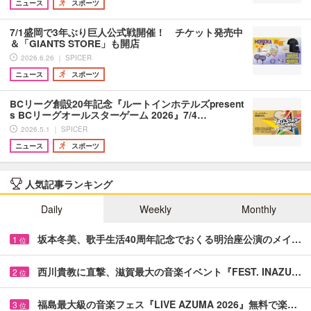
ニュース
スポーツ
7/1盛岡で3年ぶり巨人公式戦開催！ チケット発売中
＆「GIANTS STORE」も開店
2026.6.26 ｜ SPICER
ニュース
スポーツ
BCリーグ創設20年記念『ルートインホテルズpresent
s BCリーグオールスターゲーム 2026』7/4…
2026.5.1 ｜ SPICER
ニュース
スポーツ
人気記事ランキング
Daily
Weekly
Monthly
坂本冬美、歌手生活40周年記念でおくる明治座公演のメイ…
1
位
西川貴教に直撃、滋賀最大の音楽イベント『FEST. INAZU…
2
位
福島最大級の音楽フェス『LIVE AZUMA 2026』無料で楽…
3
位