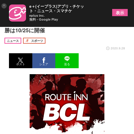
×
e＋(イープラス)アプリ - チケッ
ト・ニュース・スマチケ
表示
eplus inc.
無料 - Google Play
BCリーグ2020年の頂点は!? CS準決勝は10/21、決
勝は10/25に開催
ニュース
スポーツ
2020.9.28
ポスト
シェア
送る