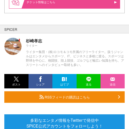
情報はこちら
SPICER
杉崎孝志
ライター
ライター集団・(株)ロコモ＆コモ所属のフリーライター。扱うジャン
ルはエンタメからスポーツ、IT、ビジネスと多岐に渡る。スポーツは
野球を中心に、格闘技、陸上競技、ゴルフなど幅広い知識を持ち、ア
スリートへのインタビュー取材も多い。
ポスト
シェア
はてブ
送る
送信
RSSフィードの購読はこちら
多彩なエンタメ情報をTwitterで発信中
SPICE公式アカウントをフォローしよう！