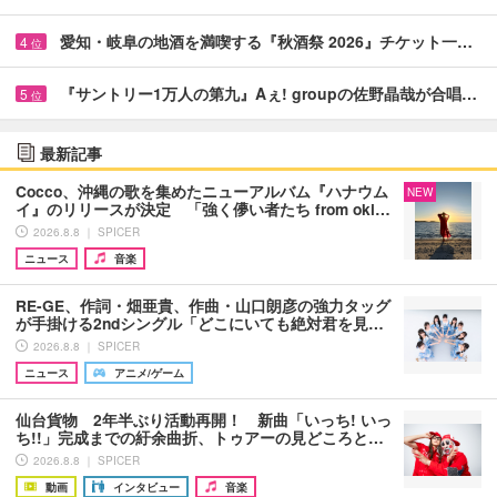
愛知・岐阜の地酒を満喫する『秋酒祭 2026』チケット一…
4
位
『サントリー1万人の第九』Aぇ! groupの佐野晶哉が合唱…
5
位
最新記事
Cocco、沖縄の歌を集めたニューアルバム『ハナウム
NEW
イ』のリリースが決定 「強く儚い者たち from oki…
2026.8.8 ｜ SPICER
ニュース
音楽
RE-GE、作詞・畑亜貴、作曲・山口朗彦の強力タッグ
が手掛ける2ndシングル「どこにいても絶対君を見…
2026.8.8 ｜ SPICER
ニュース
アニメ/ゲーム
仙台貨物 2年半ぶり活動再開！ 新曲「いっち! いっ
ち!!」完成までの紆余曲折、トゥアーの見どころと…
2026.8.8 ｜ SPICER
動画
インタビュー
音楽