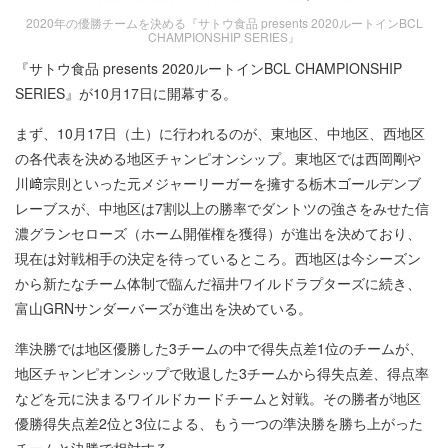
2020年の優勝チームを決める『サトウ食品 presents 2020ルートインBCL
CHAMPIONSHIP SERIES』
『サトウ食品 presents 2020ルートインBCL CHAMPIONSHIP
SERIES』が10月17日に開幕する。
まず、10月17日（土）に行われるのが、東地区、中地区、西地区
の各代表を決める地区チャンピオンシップ。東地区では西岡剛や
川﨑宗則といった元メジャーリーガーを擁する栃木ゴールデンブ
レーブスが、中地区は7割以上の勝率でダントツの強さをみせた信
濃グランセローズ（ホーム開催権を獲得）が進出を決めており、
現在は対戦相手の決定を待っているところ。西地区は今シーズン
から新たなチーム体制で臨んだ福井ワイルドラプターズに続き、
富山GRNサンダーバーズが進出を決めている。
準決勝では地区優勝した3チームの中で得失点差1位のチームが、
地区チャンピオンシップで敗退した3チームから得失点差、得点率
などを元に決まるワイルドカードチームと対戦。その勝者が地区
優勝得失点差2位と3位による、もう一つの準決勝を勝ち上がった
チームと決勝で相対する。