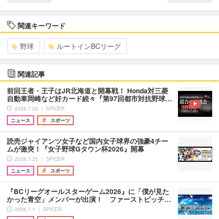
関連キーワード
野球
ルートインBCリーグ
関連記事
前回王者・王子はJR北海道と開幕戦！ Honda対三菱
自動車岡崎など好カード続々『第97回都市対抗野球…
2026.7.29 ｜ SPICER
ニュース
スポーツ
読売ジャイアンツ女子など国内女子球界の強豪4チー
ムが激突！『女子野球Gタウン杯2026』開幕
2026.7.25 ｜ SPICER
ニュース
スポーツ
『BCリーグオールスターゲーム2026』に「僕が見た
かった青空」メンバーが出演！ ファーストピッチ…
2026.7.1 ｜ SPICER