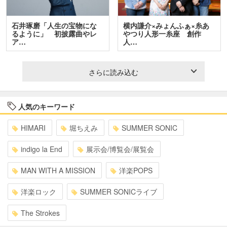
石井琢磨「人生の宝物にな
横内謙介×みょんふぁ×糸あ
るように」 初披露曲やレ
やつり人形一糸座 創作
ア…
人…
さらに読み込む
人気のキーワード
HIMARI
堀ちえみ
SUMMER SONIC
indigo la End
展示会/博覧会/展覧会
MAN WITH A MISSION
洋楽POPS
洋楽ロック
SUMMER SONICライブ
The Strokes