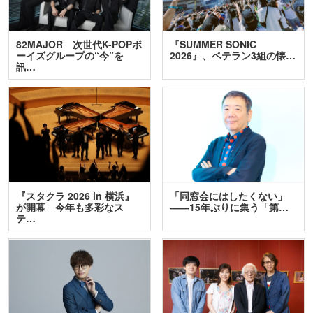
82MAJOR 次世代K-POPボ
『SUMMER SONIC
ーイズグループの“今”を
2026』、ベテラン3組の懐…
訊…
『スタクラ 2026 in 横浜』
「同窓会にはしたくない」
が開幕 今年も多彩なス
――15年ぶりに集う「第…
テ…