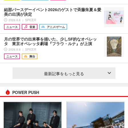
結那バースデーイベント2026のゲストで斉藤朱夏＆愛
美の出演が決定
2026.8.8 ｜ SPICER
ニュース
音楽
アニメ/ゲーム
月の世界での出来事を描いた、少しSF的なオペレッ
タ 東京オペレッタ劇場『フラウ・ルナ』が上演
2026.8.8 ｜ SPICER
ニュース
舞台
最新記事をもっと見る
POWER PUSH