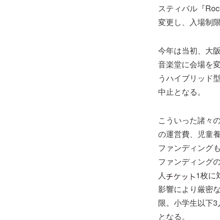
スティバル『Roc
変更し、入場制
今年は当初、大阪
音楽堂に会場を変
うハイブリッド
中止となる。
こういった諸々の変
の運営費、児童
ファンディング
ファンディング
人
1枚に
影響により厳密
限。小学生以下
となる。