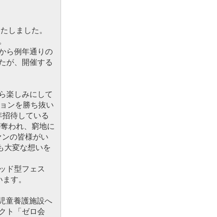
いたしました。
。
から例年通りの
たが、開催する
ら楽しみにして
ションを勝ち抜い
年招待している
が奪われ、窮地に
ァンの皆様がい
も大変な想いを
ッド型フェス
います。
、児童養護施設へ
クト「ゼロ会