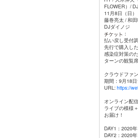
FLOWER）/ 
11月8日（日）
藤巻亮太 / 和田唱
DJダイノジ
：
払い戻し受付
先行で購入し
感染症対策の
ターンの観覧
クラウドファ
期間：9月18日1
URL:
https://w
オンライン配
ライブの模様
お届け！
DAY1：2020
DAY2：2020