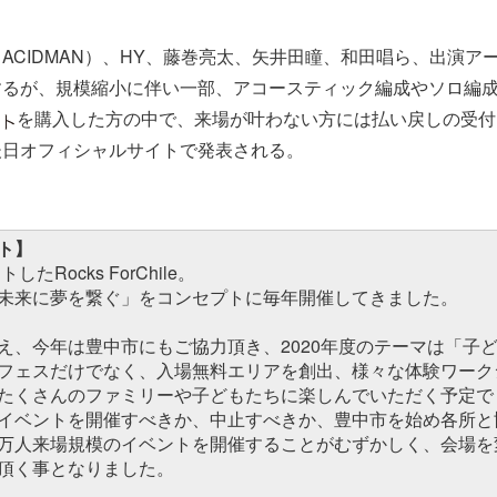
ACIDMAN）、HY、藤巻亮太、矢井田瞳、和田唱ら、出演アー
するが、規模縮小に伴い一部、アコースティック編成やソロ編
を購入した方の中で、来場が叶わない方には払い戻しの受付
後日オフィシャルサイトで発表される。
ト】
したRocks ForChile。
未来に夢を繋ぐ」をコンセプトに毎年開催してきました。
え、今年は豊中市にもご協力頂き、2020年度のテーマは「子
フェスだけでなく、入場無料エリアを創出、様々な体験ワーク
たくさんのファミリーや子どもたちに楽しんでいただく予定で
イベントを開催すべきか、中止すべきか、豊中市を始め各所と
万人来場規模のイベントを開催することがむずかしく、会場を
頂く事となりました。