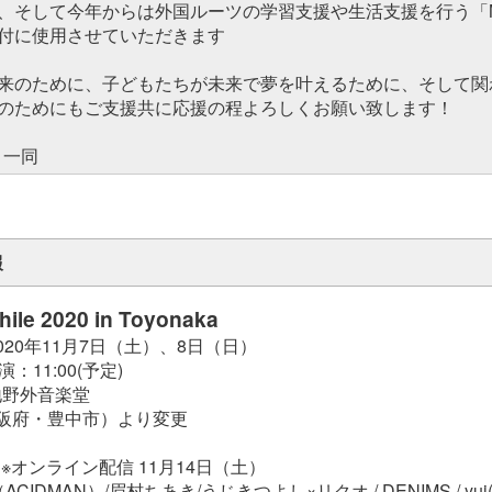
、そして今年からは外国ルーツの学習支援や生活支援を行う「MI
付に使用させていただきます
来のために、子どもたちが未来で夢を叶えるために、そして関
のためにもご支援共に応援の程よろしくお願い致します！
 一同
報
ile 2020 in Toyonaka
020年11月7日（土）、8日（日）
演：11:00(予定)
地野外音楽堂
阪府・豊中市）より変更
 ※オンライン配信 11月14日（土）
ACIDMAN）/眉村ちあき/うじきつよし×リクオ / DENIMS / yui