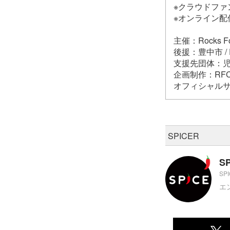
※クラウドフ
※オンライン配
主催：Rocks F
後援：豊中市 / 
支援先団体：児童
企画制作：RFC/
オフィシャル
SPICER
S
SP
エ