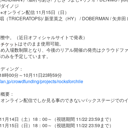
DJダイノジ
 ※オンライン配信 11月15日（日）
（TRICERATOPS)/ 新里英之（HY） / DOBERMAN / 矢井田 瞳 
調整中。（近日オフィシャルサイトで発表）
た
はそのまま使用可能。
ため入場数制限となり、今後のリアル開催の発売はクラウドフ
席のみを予定しています。
ンディング：
8時00分～10月11日23時59分
efan.jp/crowdfunding/projects/rocksforchile
信概要：
＋オンライン配信でしか見る事のできないバックステージでの
年11月14日（土）18：00～（視聴期間 11/22 23:59まで）
年11月15日（日）18：00～（視聴期間 11/22 23:59まで）