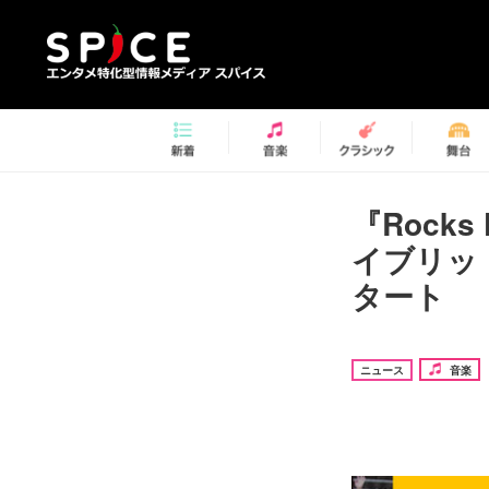
『Rocks
イブリッ
タート
ニュース
音楽