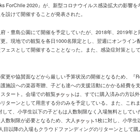
ks ForChile 2020』が、新型コロナウイルス感染拡大の影
限を設けて開催することが発表された。
府・豊島公園にて開催を予定していたが、2018年、2019年
更。現地での観覧を各日1000名限定とし、翌週にオンライン
型フェスとして開催することとなった。また、感染症対策とし
更や協賛面などから厳しい予算状況の開催となるため、『Rocks 
養護施設への楽器寄贈、子ども達への支援活動にかかる経費を
もスタート。会場での観覧
は、すでに購入済みの方以外
のリターンとして用意する分のみを予定している。また、これ
対して、小学生以下の子どもは人数制限なく入場無料としてい
な人数制限が必要となるため、大人
1枚に対し、小学生
3人目以降の入場もクラウドファンディングのリターンとして購