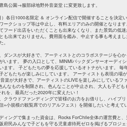
豊島公園→服部緑地野外音楽堂 に変更致します。
（日）各日1000名限定 ＆ オンライン配信で開催することを決定
ワークショップ等は中止し、有料エリアのみの開催となります
てフード出店をいただくことも出来なくなり、また景気の低迷
とも出来ておりません。費用面を鑑み、中止する事も考えまし
た。
、ダンスが大好きで、アーティストとのコラボステージを心か
がいます。 夢の入口として、MINMIバックダンサーオーディ
います。 子どもたちの夢を応援しているオトナがいます。 毎
子どもたちが楽しみにしています。 アーティストも表現の場
 音楽が大好きで、アーティストのLIVEを楽しみにしているフ
色んなものを制限され、色んなことが中止され、大人も子ども
 それを、最高だった2020年に変えたい！
、クラウドファンディングで皆様のお力をお借りし、ハイブリ
信+小規模の観覧席でのリアルフェス）を開催したいと考えて
ィングで集まった資金は、Rocks ForChile全体の運営費と
阪府民みんなで子どもを守る児童虐待死ゼロを掲げるプロジェ