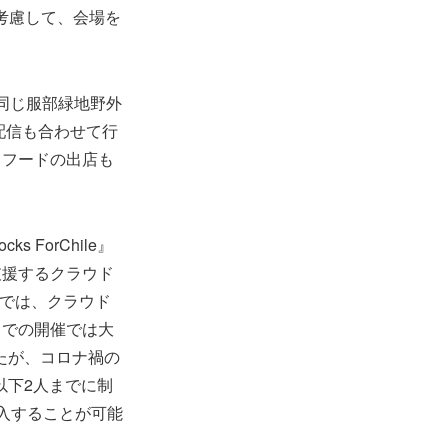
響を考慮して、会場を
と同じ服部緑地野外
配信も合わせて行
てフードの出店も
ForChile』
支援するクラウド
では、クラウド
までの開催では大
たが、コロナ禍の
以下2人までに制
入することが可能