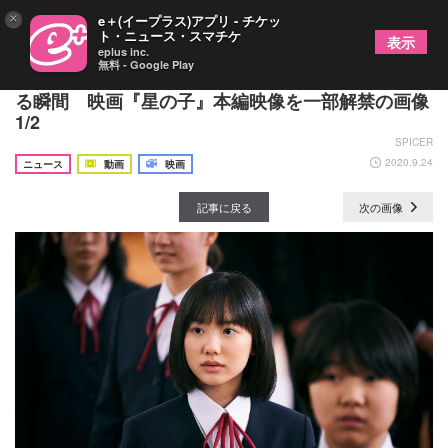
×
e＋(イープラス)アプリ - チケッ
ト・ニュース・スマチケ
表示
eplus inc.
無料 - Google Play
芦⽥愛菜が“イケメン先生”岡田将生にひとめぼれす
る瞬間 映画『星の⼦』本編映像を一部解禁の画像
1/2
SPICER
2020.9.24
ニュース
動画
映画
記事に戻る
次の画像