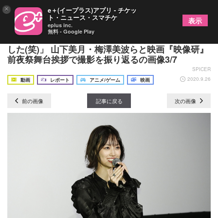
×
e＋(イープラス)アプリ - チケッ
ト・ニュース・スマチケ
表示
eplus inc.
無料 - Google Play
乃木坂46齋藤飛鳥「監督と打ち解けるまでが大変で
した(笑)」 山下美月・梅澤美波らと映画『映像研』
前夜祭舞台挨拶で撮影を振り返るの画像3/7
SPICER
2020.9.26
動画
レポート
アニメ/ゲーム
映画
前の画像
記事に戻る
次の画像