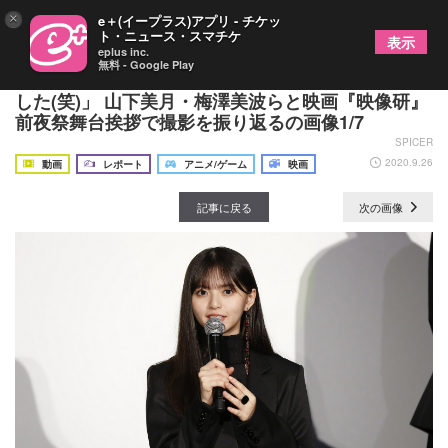
×
e＋(イープラス)アプリ - チケッ
ト・ニュース・スマチケ
表示
eplus inc.
無料 - Google Play
乃木坂46齋藤飛鳥「監督と打ち解けるまでが大変で
した(笑)」 山下美月・梅澤美波らと映画『映像研』
前夜祭舞台挨拶で撮影を振り返るの画像1/7
SPICER
2020.9.26
動画
レポート
アニメ/ゲーム
映画
記事に戻る
次の画像