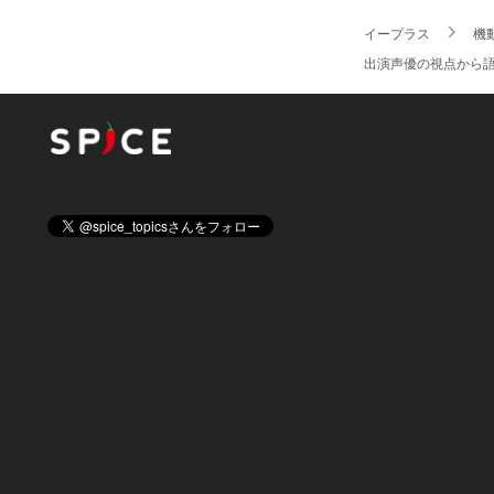
イープラス
機
出演声優の視点から