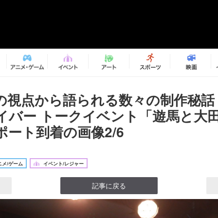
の視点から語られる数々の制作秘話
イバー トークイベント「遊馬と大
ポート到着の画像2/6
メ/ゲーム
イベント/レジャー
記事に戻る