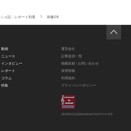
イショ話」レポート到着
画像2/6
- 動画
運営会社
- ニュース
記事提供一覧
- インタビュー
掲載依頼 / お問い合わせ
- レポート
採用情報
- コラム
利用規約
- 特集
プライバシーポリシー
JASRAC許諾第9008487009Y31018号