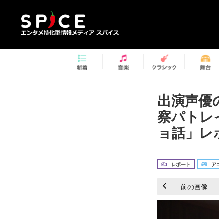
出演声優
察パトレ
ョ話」レ
レポート
アニ
前の画像