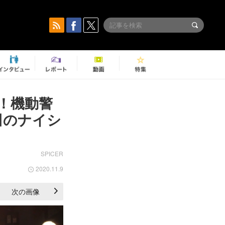
！機動警
田のナイシ
SPICER
2020.11.9
次の画像