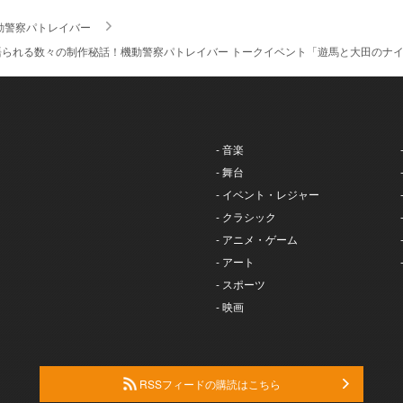
動警察パトレイバー
語られる数々の制作秘話！機動警察パトレイバー トークイベント「遊馬と大田のナ
- 音楽
- 舞台
- イベント・レジャー
- クラシック
- アニメ・ゲーム
- アート
- スポーツ
- 映画
RSSフィードの購読はこちら