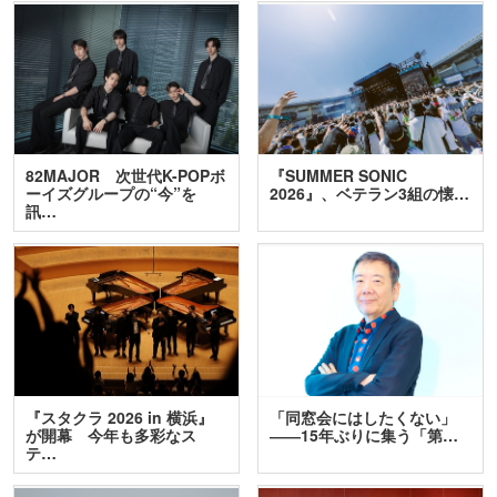
82MAJOR 次世代K-POPボ
『SUMMER SONIC
ーイズグループの“今”を
2026』、ベテラン3組の懐…
訊…
『スタクラ 2026 in 横浜』
「同窓会にはしたくない」
が開幕 今年も多彩なス
――15年ぶりに集う「第…
テ…