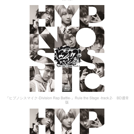
『ヒプノシスマイク-Division Rap Battle-』Rule the Stage -track.2- BD通常
版