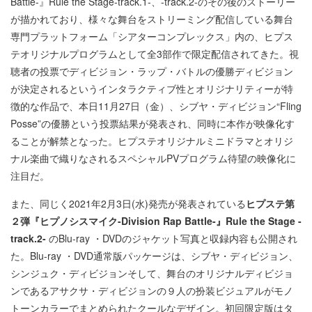
Battle-』Rule the Stage-track.1-、-track.2-のその後のストーリー
が描かれており、様々な舞台をストリーミング配信している舞台
専門プラットフォーム「シアターコンプレックス」内の、ヒプス
テオリジナルプログラムとして全3部作で限定配信されてきた。視
聴者の投票でディビジョン・ラップ・バトルの優勝ディビジョン
が決定されるというインタラクティブ性とオリジナリティーが特
徴的な作品で、本日11月27日（金）、シブヤ・ディビジョン“Fling
Posse”の優勝という投票結果が発表され、同時に本作が映像化す
ることが解禁となった。ヒプステオリジナルミニドラマとオリジ
ナル楽曲で織りなされるスペシャルPVプログラム待望の映像化に
注目だ。
また、同じく2021年2月3日(水)発売が発表されている
ヒプステ第
２弾『ヒプノシスマイク-Division Rap Battle-』Rule the Stage -
track.2-
のBlu-ray ・DVDのジャケット写真と収録内容も公開され
た。Blu-ray ・DVD通常版パッケージは、シブヤ・ディビジョン、
シンジュク・ディビジョンそして、舞台のオリジナルディビジョ
ンであるアサクサ・ディビジョンの９人の扮装ビジュアルがモノ
トーンカラーでまとめられたクールなデザイン。初回限定版はタ