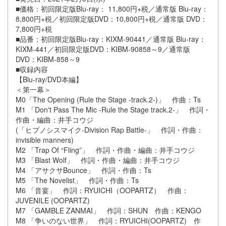
■価格：初回限定版Blu-ray： 11,800円+税／通常版 Blu-ray：
8,800円+税／初回限定版DVD：10,800円+税／通常版 DVD：
7,800円+税
■品番：初回限定版Blu-ray：KIXM-90441／通常版 Blu-ray：
KIXM-441／初回限定版DVD：KIBM-90858～9／通常版
DVD：KIBM-858～9
■収録内容
【Blu-ray/DVD本編】
＜第一幕＞
M0「The Opening (Rule the Stage -track.2-)」 作曲：Ts
M1 「Don't Pass The Mic -Rule the Stage track.2-」 作詞・
作曲・編曲：井手コウジ
(「ヒプノシスマイク-Division Rap Battle-」 作詞・作曲：
invisible manners)
M2 「Trap Of “Fling”」 作詞・作曲・編曲：井手コウジ
M3 「Blast Wolf」 作詞・作曲・編曲：井手コウジ
M4 「アサクサBounce」 作詞・作曲：Ts
M5 「The Novelist」 作詞・作曲：Ts
M6 「音宴」 作詞：RYUICHI（OOPARTZ） 作曲：
JUVENILE (OOPARTZ)
M7 「GAMBLE ZANMAI」 作詞：SHUN 作曲：KENGO
M8 「争いのない世界」 作詞：RYUICHI(OOPARTZ) 作