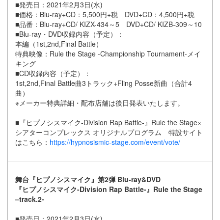
■発売日：2021年2月3日(水)
■価格：Blu-ray+CD：5,500円+税 DVD+CD：4,500円+税
■品番：Blu-ray+CD/ KIZX-434～5 DVD+CD/ KIZB-309～10
■Blu-ray・DVD収録内容（予定）：
本編（1st,2nd,Final Battle）
特典映像：Rule the Stage -Championship Tournament-メイ
キング
■CD収録内容（予定）：
1st,2nd,Final Battle曲3トラック+Fling Posse新曲（合計4
曲）
※メーカー特典詳細・配布店舗は後日発表いたします。
■
『ヒプノシスマイク-Division Rap Battle-』Rule the Stage×
シアターコンプレックス オリジナルプログラム 特設サイト
はこちら：
https://hypnosismic-stage.com/event/vote/
舞台『ヒプノシスマイク』第2弾 Blu-ray&DVD
『ヒプノシスマイク-Division Rap Battle-』Rule the Stage
–track.2-
■発売日：2021年2月3日(水)