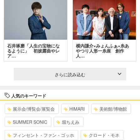
石井琢磨「人生の宝物にな
横内謙介×みょんふぁ×糸あ
るように」 初披露曲やレ
やつり人形一糸座 創作
ア…
人…
さらに読み込む
人気のキーワード
展示会/博覧会/展覧会
HIMARI
美術館/博物館
SUMMER SONIC
堀ちえみ
フィンセント・ファン・ゴッホ
クロード・モネ