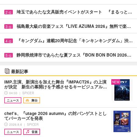
埼玉であらたな文具販売イベントがスタート 『まるっと…
2
位
福島最大級の音楽フェス『LIVE AZUMA 2026』無料で楽…
3
位
『キングダム』連載20周年記念「キンキンキングダム」渋…
4
位
静岡県焼津市であらたな夏フェス『BON BON BON 2026…
5
位
最新記事
IMP.主演、新演出を加えた舞台『IMPACT26』の上演
NEW
が決定 新生の幕開けを予感させるキービジュアル…
04:00 ｜ SPICER
ニュース
舞台
chef’s、『utage 2026 autumn』の対バンゲストとし
てパーカーズを発表
2026.8.6 ｜ SPICER
ニュース
音楽