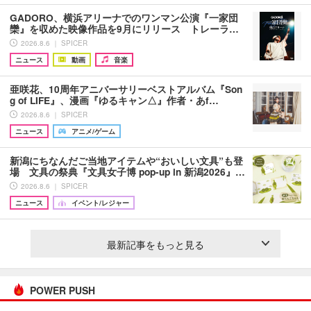
GADORO、横浜アリーナでのワンマン公演『一家団
欒』を収めた映像作品を9月にリリース トレーラ…
2026.8.6 ｜ SPICER
ニュース
動画
音楽
亜咲花、10周年アニバーサリーベストアルバム『Son
g of LIFE』、漫画『ゆるキャン△』作者・あf…
2026.8.6 ｜ SPICER
ニュース
アニメ/ゲーム
新潟にちなんだご当地アイテムや“おいしい文具”も登
場 文具の祭典『文具女子博 pop-up in 新潟2026』…
2026.8.6 ｜ SPICER
ニュース
イベント/レジャー
最新記事をもっと見る
POWER PUSH