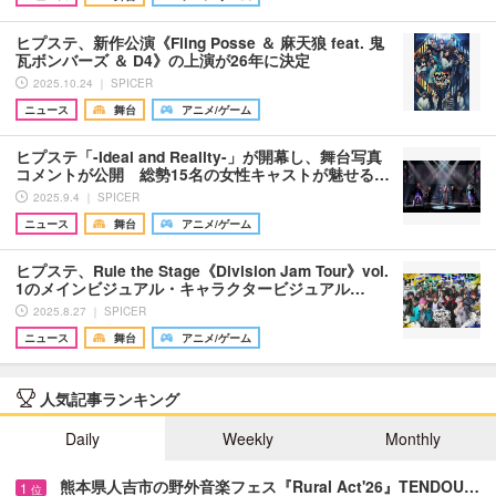
ヒプステ、新作公演《Fling Posse ＆ 麻天狼 feat. 鬼
瓦ボンバーズ ＆ D4》の上演が26年に決定
2025.10.24 ｜ SPICER
ニュース
舞台
アニメ/ゲーム
ヒプステ「-Ideal and Reality-」が開幕し、舞台写真
コメントが公開 総勢15名の女性キャストが魅せる…
2025.9.4 ｜ SPICER
ニュース
舞台
アニメ/ゲーム
ヒプステ、Rule the Stage《Division Jam Tour》vol.
1のメインビジュアル・キャラクタービジュアル…
2025.8.27 ｜ SPICER
ニュース
舞台
アニメ/ゲーム
人気記事ランキング
Daily
Weekly
Monthly
熊本県人吉市の野外音楽フェス『Rural Act'26』TENDOU…
1
位