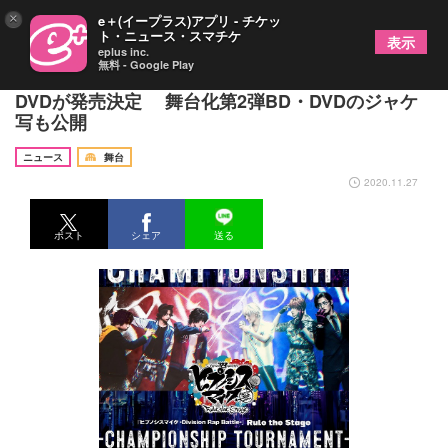
×
e＋(イープラス)アプリ - チケッ
ト・ニュース・スマチケ
表示
eplus inc.
無料 - Google Play
舞台ヒプマイ、シアターコンプレックス3部作BD・
DVDが発売決定 舞台化第2弾BD・DVDのジャケ
写も公開
ニュース
舞台
2020.11.27
ポスト
シェア
送る