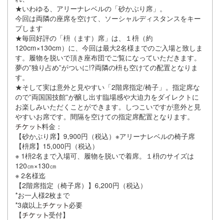
★いわゆる、アリーナレベルの「砂かぶり席」。
今回は両隣の座席を空けて、ソーシャルディスタンスをキー
プします
★毎回好評の「枡（ます）席」は、１枡（約
120cm×130cm）に、今回は最大2名様までのご入場と致しま
す。履物を脱いで頂き座布団でご覧になっていただきます。
夢の”独り占め”がついに!?両隣の枡も空けての配置となりま
す。
★そして実は意外と見やすい「2階席指定/椅子」。指定席な
ので”両国国技館”が醸し出す臨場感や大迫力をダイレクトに
お楽しみいただくことができます。しつこいですが意外と見
やすいお席です。間隔を空けての指定席配置となります。
料金：
【砂かぶり席】9,900円（税込）※アリーナレベルの椅子席
【枡席】15,000円（税込）
※ 1枡2名まで入場可、履物を脱いで着席。１枡のサイズは
120㎝×130㎝
※ 2名様迄
【2階席指定（椅子席）】6,200円（税込）
*お一人様2枚まで
*3歳以上
必要
【
受付】