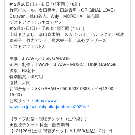
■12月26日(土)・初日 *順不同 (全8組)
竹原ピストル、奥田民生、田島貴男（ORIGINAL LOVE）、
Caravan、崎山蒼志、Anly、MOROHA、氣志團
ゲストアクト: カネコアヤノ
■12月27日(日)・千穐楽 *順不同 (全8組)
山崎まさよし、森山直太朗、スガ シカオ、ハナレグミ、橋本
絵莉子、竹内アンナ、樽木栄一郎、真心ブラザーズ
ゲストアクト: 瑛人
主催：J-WAVE／DISK GARAGE
企画・制作：J-WAVE／J-WAVE MUSIC／DISK GARAGE
後援：BS朝日
特別協賛：奥村組
協賛：大関
お問合せ：DISK GARAGE 050-5533-0888（平日12:00～
15:00）
公式サイト：
https://www.j-
wave.co.jp/special/guitarjamboree2020re/
【ライブ配信・視聴
（生中継）】
★視聴
料金・販売期間:
【12月26日(土)】視聴
￥1,650(税込) 12月1日