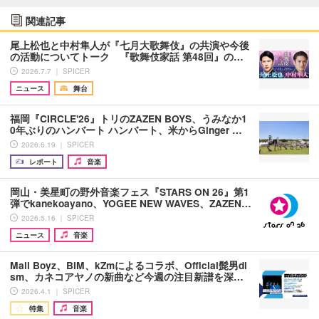
関連記事
尾上松也と中村隼人が『七月大歌舞伎』の共演や今後
の活動についてトーク 『歌舞伎家話 第48回』の…
2026.7.7 ｜ SPICER
ニュース
舞台
福岡『CIRCLE'26』トリのZAZEN BOYS、うみなか1
0年ぶりのハンバート ハンバート、米からGinger …
2026.6.19 ｜ SPICER
レポート
音楽
岡山・美星町の野外音楽フェス『STARS ON 26』第1
弾でkanekoayano、YOGEE NEW WAVES、ZAZEN…
2026.5.16 ｜ SPICER
ニュース
音楽
Mall Boyz、BIM、kZmによるコラボ、Official髭男di
sm、カネコアヤノの新曲など今週の注目新譜を深…
2026.4.1 ｜ SPICER
特集
音楽