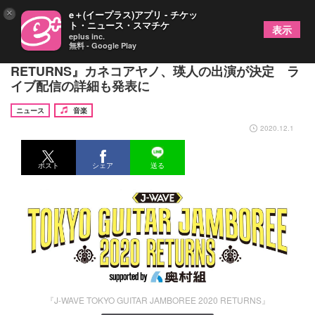
×
e＋(イープラス)アプリ - チケッ
ト・ニュース・スマチケ
表示
eplus inc.
無料 - Google Play
『J-WAVE TOKYO GUITAR JAMBOREE 2020
RETURNS』カネコアヤノ、瑛人の出演が決定 ラ
イブ配信の詳細も発表に
ニュース
音楽
2020.12.1
ポスト
シェア
送る
『J-WAVE TOKYO GUITAR JAMBOREE 2020 RETURNS』