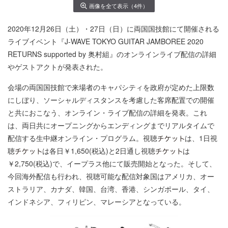
画像を全て表示（4件）
2020年12月26日（土）・27日（日）に両国国技館にて開催される
ライブイベント『J-WAVE TOKYO GUITAR JAMBOREE 2020
RETURNS supported by 奥村組』のオンラインライブ配信の詳細
やゲストアクトが発表された。
会場の両国国技館で来場者のキャパシティを政府が定めた上限数
にしぼり、ソーシャルディスタンスを考慮した客席配置での開催
と共におこなう、オンライン・ライブ配信の詳細を発表。これ
は、両日共にオープニングからエンディングまでリアルタイムで
配信する生中継オンライン・プログラム。視聴
は、1日視
聴
は各日￥1,650(税込)と2日通し視聴
は
￥2,750(税込)で、イープラス他にて販売開始となった。そして、
今回海外配信も行われ、視聴可能な配信対象国はアメリカ、オー
ストラリア、カナダ、韓国、台湾、香港、シンガポール、タイ、
インドネシア、フィリピン、マレーシアとなっている。