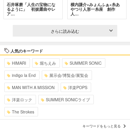
石井琢磨「人生の宝物にな
横内謙介×みょんふぁ×糸あ
るように」 初披露曲やレ
やつり人形一糸座 創作
ア…
人…
さらに読み込む
人気のキーワード
HIMARI
堀ちえみ
SUMMER SONIC
indigo la End
展示会/博覧会/展覧会
MAN WITH A MISSION
洋楽POPS
洋楽ロック
SUMMER SONICライブ
The Strokes
キーワードをもっと見る