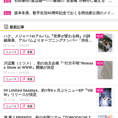
石田泰尚×渡辺雄一――破格の“音楽魂”が静かに燃える …
4
位
坂本冬美、歌手生活40周年記念でおくる明治座公演のメイ…
5
位
最新記事
ハク。メジャー1stアルバム『世界が変わる時』の詳
NEW
細発表、アルバムよりオープニングナンバー「渋谷…
21:00 ｜ SPICER
ニュース
音楽
川辺素（ミツメ）、初の自主企画『“行方不明”Releas
NEW
e Show at WWW』開催が決定
21:00 ｜ SPICER
ニュース
音楽
04 Limited Sazabys、約1年8ヶ月ぶりニューEP『VIE
NEW
W』リリースが決定
17:00 ｜ SPICER
ニュース
音楽
清 竜人FRIENDS、初の全国ツアー『TOMODACHI T