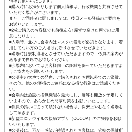
何卒お願いいたします。
■購入時にお預かりします個人情報は、行政機関と共有させて
いただく場合がございます。
また、ご同伴者に関しましては、後日メール登録のご案内を
お送りいたします。
■2枚ご購入のお客様でも前後左右1席ずつ空けた席でのご用
意になります。
■入場時、並びに会場内はマスクの着用が必須となります。着
用してない方のご入場はお断りさせていただきます。
■退場時は規制退場とさせていただきますので、係員の案内が
あるまで自席でお待ちください。
■会場内においてはお客様同士の距離を保っていただきますよ
うご協力をお願いいたします。
■公演中の大声での発声、ご購入されたお席以外でのご鑑賞、
その他、他のお客様のご迷惑になる様な行為はご遠慮くださ
い。
■会場内は施設の換気機能を最大にし、扉等も開放を予定して
いますので、あらかじめ防寒対策をお願いいたします。
■係員の指示に従って頂けない場合は、保安上やむなく退場を
して頂きます。
■新型コロナウイルス接触アプリ（COCOA）のご登録をお願
いいたします。
■公演後に、万が一感染が確認されたお客様は、管轄の保健所