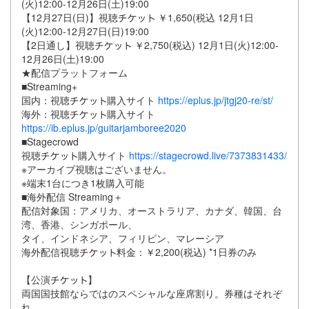
(火)12:00-12月26日(土)19:00
【12月27日(日)】視聴
￥1,650(税込 12月1日
(火)12:00-12月27日(日)19:00
【2日通し】視聴
￥2,750(税込) 12月1日(火)12:00-
12月26日(土)19:00
★配信プラットフォーム
■Streaming+
国内：視聴
購入サイト
https://eplus.jp/jtgj20-re/st/
海外：視聴
購入サイト
https://ib.eplus.jp/guitarjamboree2020
■Stagecrowd
視聴
購入サイト
https://stagecrowd.live/7373831433/
※アーカイブ視聴はございません。
※端末1台につき1枚購入可能
■海外配信 Streaming＋
配信対象国：アメリカ、オーストラリア、カナダ、韓国、台
湾、香港、シンガポール、
タイ、インドネシア、フィリピン、マレーシア
海外配信視聴
料金：￥2,200(税込) *1日券のみ
【公演
】
両国国技館ならではのスペシャルな座席割り。券種はそれぞ
れ、