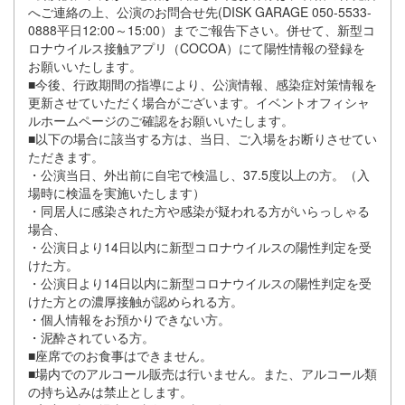
へご連絡の上、公演のお問合せ先(DISK GARAGE 050-5533-
0888平日12:00～15:00）までご報告下さい。併せて、新型コ
ロナウイルス接触アプリ（COCOA）にて陽性情報の登録を
お願いいたします。
■今後、行政期間の指導により、公演情報、感染症対策情報を
更新させていただく場合がございます。イベントオフィシャ
ルホームページのご確認をお願いいたします。
■以下の場合に該当する方は、当日、ご入場をお断りさせてい
ただきます。
・公演当日、外出前に自宅で検温し、37.5度以上の方。（入
場時に検温を実施いたします）
・同居人に感染された方や感染が疑われる方がいらっしゃる
場合、
・公演日より14日以内に新型コロナウイルスの陽性判定を受
けた方。
・公演日より14日以内に新型コロナウイルスの陽性判定を受
けた方との濃厚接触が認められる方。
・個人情報をお預かりできない方。
・泥酔されている方。
■座席でのお食事はできません。
■場内でのアルコール販売は行いません。また、アルコール類
の持ち込みは禁止とします。