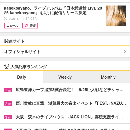
kanekoayano、ライブアルバム『日本武道館 LIVE 20
26 kanekoayano』を4月に配信リリース決定
2026.4.1 ｜ SPICER
ニュース
音楽
関連サイト
オフィシャルサイト
人気記事ランキング
Daily
Weekly
Monthly
広島東洋カープ追加3試合決定！ 9/25巨人戦などチケッ…
1
位
西川貴教に直撃、滋賀最大の音楽イベント『FEST. INAZU…
2
位
大阪・茨木のライブハウス「JACK LION」存続支援ライ…
3
位