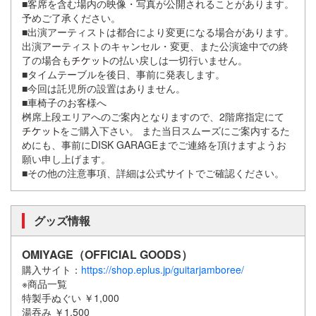
■客席を含む場内の映像・写真が公開されることがあります。
予めご了承ください。
■出演アーティストは都合により変更になる場合があります。
出演アーティストのキャンセル・変更、また公演途中での終
了の場合も
の払い戻しは一切行いません。
■タイムテーブルを後日、事前に発表します。
■今回は託児所の設置はありません。
■車椅子のお客様へ
桝席上段エリアへのご案内となりますので、2階席指定にて
をご購入下さい。 また当日スムーズにご案内するた
めにも、事前にDISK GARAGEまでご連絡を頂けますようお
願い申し上げます。
■その他の注意事項、詳細は公式サイトでご確認ください。
グッズ情報
OMIYAGE（OFFICIAL GOODS）
購入サイト：
https://shop.eplus.jp/guitarjamboree/
※商品一覧
特製手ぬぐい ￥1,000
湯吞み ￥1,500