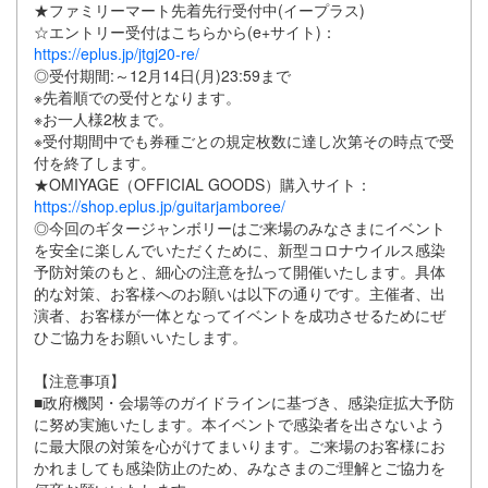
★ファミリーマート先着先行受付中(イープラス)
☆エントリー受付はこちらから(e+サイト)：
https://eplus.jp/jtgj20-re/
◎受付期間:～12月14日(月)23:59まで
※先着順での受付となります。
※お一人様2枚まで。
※受付期間中でも券種ごとの規定枚数に達し次第その時点で受
付を終了します。
★OMIYAGE（OFFICIAL GOODS）購入サイト：
https://shop.eplus.jp/guitarjamboree/
◎今回のギタージャンボリーはご来場のみなさまにイベント
を安全に楽しんでいただくために、新型コロナウイルス感染
予防対策のもと、細心の注意を払って開催いたします。具体
的な対策、お客様へのお願いは以下の通りです。主催者、出
演者、お客様が一体となってイベントを成功させるためにぜ
ひご協力をお願いいたします。
【注意事項】
■政府機関・会場等のガイドラインに基づき、感染症拡大予防
に努め実施いたします。本イベントで感染者を出さないよう
に最大限の対策を心がけてまいります。ご来場のお客様にお
かれましても感染防止のため、みなさまのご理解とご協力を