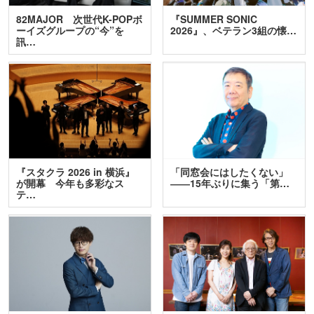
82MAJOR 次世代K-POPボ
『SUMMER SONIC
ーイズグループの“今”を
2026』、ベテラン3組の懐…
訊…
『スタクラ 2026 in 横浜』
「同窓会にはしたくない」
が開幕 今年も多彩なス
――15年ぶりに集う「第…
テ…