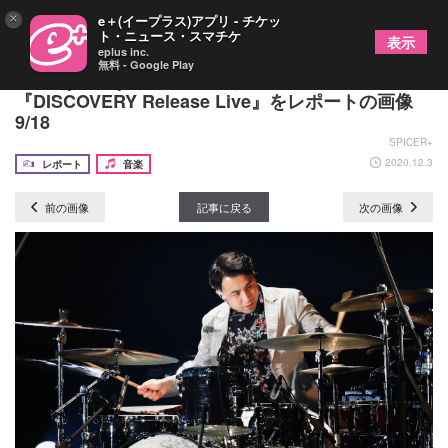
×
e＋(イープラス)アプリ - チケッ
ト・ニュース・スマチケ
表示
eplus inc.
無料 - Google Play
fox capture plan、ホールならではの演出で魅せた
『DISCOVERY Release Live』をレポートの画像
9/18
SPICER+
2020.12.3
レポート
音楽
前の画像
記事に戻る
次の画像